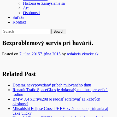
Historia & Zamyslenie sa
Art
Osobnosti
Súťaže
Kontakt
Bezproblémový servis pri havárii.
Posted on
7. júna 2015
7. júna 2015
by
redakcia vkocke.sk
Related Post
Doteraz nevypovedaný príbeh milovaného tímu
Renault Trafic SpaceClass je dokonalý minibus pre veľkú
rodinu
BMW X4 xDrive20d je radosť šoférovať za každých
okolností
Mitsubishi Eclipse Cross PHEV zvládne blato, stúpania aj
úzke uličky