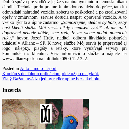
Dobrá správa pre vodičov je, že s nabúraným autom nemusia nikam
chodiť. Technici prídu priamo k nim domov alebo do práce, tam im
odovzdajú náhradné vozidlo, zoberú to poškodené a po zrealizovaní
opráv v zmluvnom servise doručia naspäť opravené vozidlo. A to
všetko rýchlo a úplne zadarmo. „
Samozrejme, ideálne by bolo, keby
naši klienti službu Môj servis nikdy nemuseli využiť, ak ale už k
dopravnej nehode dôjde, sme radi, že im vieme podať pomocnú
ruku,
“ hovorí Jozef Hrdý, riaditeľ odboru likvidácie poistných
udalostí v Allianz – SP. K novej službe Môj servis je pripravené aj
logo, nálepky, plagáty a letáky, ktoré využívajú servisy pri
komunikácii s klientmi. Viac informácií o službe a nájdete na
www.allianzsp.sk a na infolinke 0800 122 222.
Posted in
Auto – moto – šport
Navigácia
Kamión s dentálnou ordináciou príde už po piatykrát.
Zlatý Bažant uvádza jediný radler úplne bez alkoholu.
v
článku
Inzercia