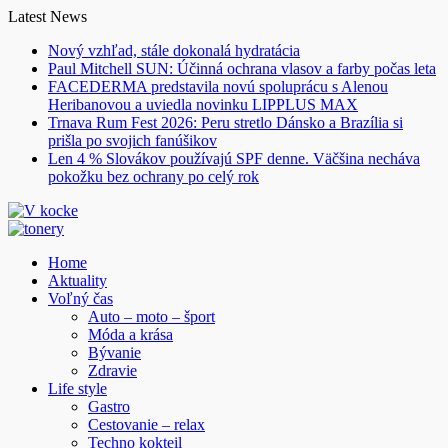
Skip
Latest News
to
Nový vzhľad, stále dokonalá hydratácia
content
Paul Mitchell SUN: Účinná ochrana vlasov a farby počas leta
FACEDERMA predstavila novú spoluprácu s Alenou
Heribanovou a uviedla novinku LIPPLUS MAX
Trnava Rum Fest 2026: Peru stretlo Dánsko a Brazília si
prišla po svojich fanúšikov
Len 4 % Slovákov používajú SPF denne. Väčšina necháva
pokožku bez ochrany po celý rok
Home
Aktuality
Voľný čas
Auto – moto – šport
Móda a krása
Bývanie
Zdravie
Life style
Gastro
Cestovanie – relax
Techno kokteil