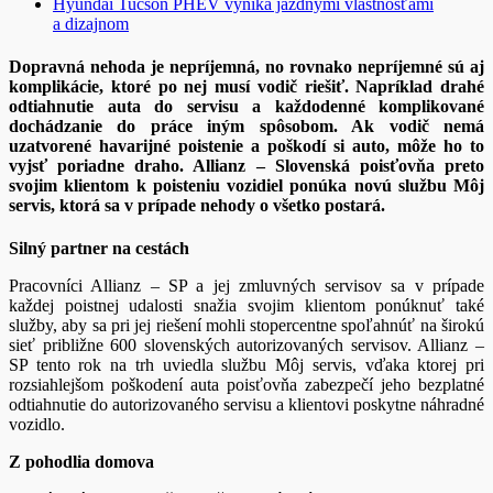
Hyundai Tucson PHEV vyniká jazdnými vlastnosťami
a dizajnom
Dopravná nehoda je nepríjemná, no rovnako nepríjemné sú aj
komplikácie, ktoré po nej musí vodič riešiť. Napríklad drahé
odtiahnutie auta do servisu a každodenné komplikované
dochádzanie do práce iným spôsobom. Ak vodič nemá
uzatvorené havarijné poistenie a poškodí si auto, môže ho to
vyjsť poriadne draho. Allianz – Slovenská poisťovňa preto
svojim klientom k poisteniu vozidiel ponúka novú službu Môj
servis, ktorá sa v prípade nehody o všetko postará.
Silný partner na cestách
Pracovníci Allianz – SP a jej zmluvných servisov sa v prípade
každej poistnej udalosti snažia svojim klientom ponúknuť také
služby, aby sa pri jej riešení mohli stopercentne spoľahnúť na širokú
sieť približne 600 slovenských autorizovaných servisov. Allianz –
SP tento rok na trh uviedla službu Môj servis, vďaka ktorej pri
rozsiahlejšom poškodení auta poisťovňa zabezpečí jeho bezplatné
odtiahnutie do autorizovaného servisu a klientovi poskytne náhradné
vozidlo.
Z pohodlia domova