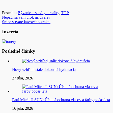
Posted in
Bývanie – stavby – reality
,
TOP
Navigácia
Nepáči sa vám úrok na úvere?
Srdce v tvare kávového zrnka.
v
článku
Inzercia
Posledné články
Nový vzhľad, stále dokonalá hydratácia
27 júla, 2026
Paul Mitchell SUN: Účinná ochrana vlasov a farby počas leta
16 júla, 2026