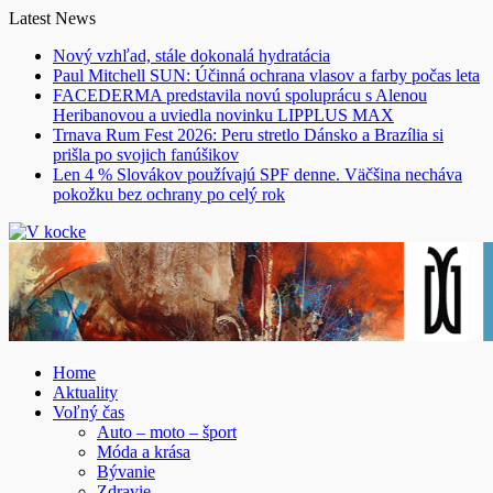
Skip
Latest News
to
Nový vzhľad, stále dokonalá hydratácia
content
Paul Mitchell SUN: Účinná ochrana vlasov a farby počas leta
FACEDERMA predstavila novú spoluprácu s Alenou
Heribanovou a uviedla novinku LIPPLUS MAX
Trnava Rum Fest 2026: Peru stretlo Dánsko a Brazília si
prišla po svojich fanúšikov
Len 4 % Slovákov používajú SPF denne. Väčšina necháva
pokožku bez ochrany po celý rok
Home
Aktuality
Voľný čas
Auto – moto – šport
Móda a krása
Bývanie
Zdravie