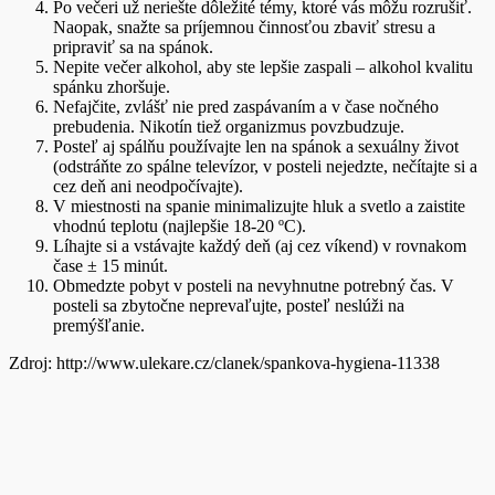
Po večeri už neriešte dôležité témy, ktoré vás môžu rozrušiť.
Naopak, snažte sa príjemnou činnosťou zbaviť stresu a
pripraviť sa na spánok.
Nepite večer alkohol, aby ste lepšie zaspali – alkohol kvalitu
spánku zhoršuje.
Nefajčite, zvlášť nie pred zaspávaním a v čase nočného
prebudenia. Nikotín tiež organizmus povzbudzuje.
Posteľ aj spálňu používajte len na spánok a sexuálny život
(odstráňte zo spálne televízor, v posteli nejedzte, nečítajte si a
cez deň ani neodpočívajte).
V miestnosti na spanie minimalizujte hluk a svetlo a zaistite
vhodnú teplotu (najlepšie 18-20 ºC).
Líhajte si a vstávajte každý deň (aj cez víkend) v rovnakom
čase ± 15 minút.
Obmedzte pobyt v posteli na nevyhnutne potrebný čas. V
posteli sa zbytočne neprevaľujte, posteľ neslúži na
premýšľanie.
Zdroj: http://www.ulekare.cz/clanek/spankova-hygiena-11338