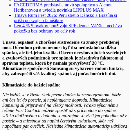
FACEDERMA predstavila novú spoluprácu s Alenou
Heribanovou a uviedla novinku LIPPLUS MAX
Trnava Rum Fest 2026: Peru stretlo Dánsko a Brazília si
prišla po svojich fanúšikov
Len 4 % Slovákov používajú SPF denne. Väčšina necháva
pokožku bez ochrany po celý rok
Únava, ospalosť a zhoršené sústredenie sú znaky prebdenej
noci. Dôvodom pritom nemusí byť iba nedostatočná dĺžka
spánku, ale tiež jeho kvalita. Okrem nevyhovujúcich
svetelných
a zvukových podmienok
pre spánok je zásadným faktorom aj
správna teplota, ktorá by nemala prevyšovať 20 °C.
Klimatizácie spoločnosti Samsung sú vybavené radom funkcií,
aby zabezpečili
váš kvalitný spánok aj počas horúcich dní.
Klimatizácie do každej spálne
Nie každý sa v živote riadi pevne daným harmonogramom, takže
ani čas ísť do postele, si neplánujeme dopredu. Klimatizácie
Samsung sú pripravené na všetky možnosti. Vďaka výkonnému
režime Fast Cool ich môžete spustiť až s príchodom do spálne –
vďaka diaľkovému ovládaniu samozrejme so všetkým pohodlím až z
postele – a miestnosť sa naplní čerstvým vzduchom, skôr než
napočítate päť ovečiek. Následne klimatizácia automaticky udržiava