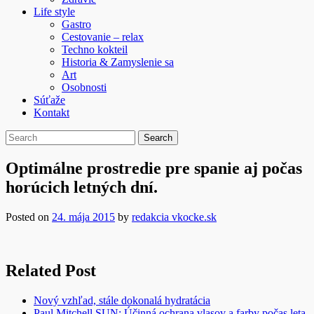
Life style
Gastro
Cestovanie – relax
Techno kokteil
Historia & Zamyslenie sa
Art
Osobnosti
Súťaže
Kontakt
Optimálne prostredie pre spanie aj počas
horúcich letných dní.
Posted on
24. mája 2015
by
redakcia vkocke.sk
Related Post
Nový vzhľad, stále dokonalá hydratácia
Paul Mitchell SUN: Účinná ochrana vlasov a farby počas leta