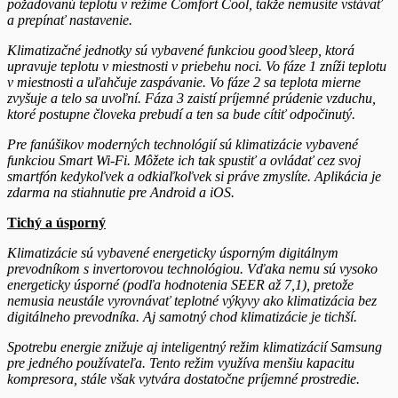
požadovanú teplotu v režime Comfort Cool, takže nemusíte vstávať
a prepínať nastavenie.
Klimatizačné jednotky sú vybavené funkciou good’sleep, ktorá
upravuje teplotu v miestnosti v priebehu noci. Vo fáze 1 zníži teplotu
v miestnosti a uľahčuje zaspávanie. Vo fáze 2 sa teplota mierne
zvyšuje a telo sa uvoľní. Fáza 3 zaistí príjemné prúdenie vzduchu,
ktoré postupne človeka prebudí a ten sa bude cítiť odpočinutý.
Pre fanúšikov moderných technológií sú klimatizácie vybavené
funkciou Smart Wi-Fi. Môžete ich tak spustiť a ovládať cez svoj
smartfón kedykoľvek a odkiaľkoľvek si práve zmyslíte. Aplikácia je
zdarma na stiahnutie pre Android a iOS.
Tichý a úsporný
Klimatizácie sú vybavené energeticky úsporným digitálnym
prevodníkom s invertorovou technológiou. Vďaka nemu sú vysoko
energeticky úsporné (podľa hodnotenia SEER až 7,1), pretože
nemusia neustále vyrovnávať teplotné výkyvy ako klimatizácia bez
digitálneho prevodníka. Aj samotný chod klimatizácie je tichší.
Spotrebu energie znižuje aj inteligentný režim klimatizácií Samsung
pre jedného používateľa. Tento režim využíva menšiu kapacitu
kompresora, stále však vytvára dostatočne príjemné prostredie.