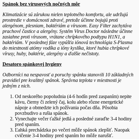
Spánok bez vírusových nočných môr
Klimatizácie sú zárukou nielen teplotného komfortu, ale udržujú
prostredie v domácnosti zdravé, pretože účinne bojujú proti
alergénom, plesniam, baktériám a vírusom. Easy Filter zachytáva
prachové častice a alergény. Systém Virus Doctor následne účinne
zasiahne proti vírusom, vrátane chrípkového podtypu H1N1, a
baktériám. V poslednej fáze vypúšťa iónová technológia S-Plasma
do miestnosti atómy vodíka a ióny kyslíka, ktoré hubia chrípkové
vírusy, huby, baktérie, alergény a ďalšie nečistoty.
Desatoro spánkovej hygieny
Odborníci na nespavosť a poruchy spánku stanovili 10 základných
pravidiel pre kvalitný spánok. Správna teplota v miestnosti je
jedným z nich.
Od neskorého popoludnia (4-6 hodín pred zaspaním) nepite
kávu, čierny či zelený čaj, kolu alebo rôzne energetické
nápoje a obmedzte ich požívania počas dňa. Pôsobia
povzbudivo a rušia spánok.
Vynechajte večer ťažké jedlá a posledné zaraďte 3-4 hodiny
pred spaním.
Ľahká prechádzka po večeri môže spánok zlepšiť. Naopak
cvičenie 3-4 hodiny pred spaním ho môže narušiť.