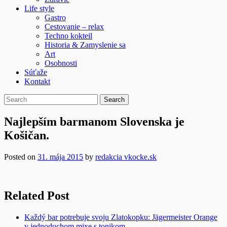
Life style
Gastro
Cestovanie – relax
Techno kokteil
Historia & Zamyslenie sa
Art
Osobnosti
Súťaže
Kontakt
Najlepším barmanom Slovenska je
Košičan.
Posted on
31. mája 2015
by
redakcia vkocke.sk
Related Post
Každý bar potrebuje svoju Zlatokopku: Jägermeister Orange
v jednoduchom mixe s tonikom