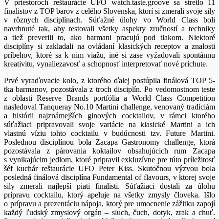
V priestoroch reštaurácie UFO watch.taste.groove sa stretlo 11
finalistov z TOP barov z celého Slovenska, ktorí si zmerali svoje sily
v rôznych disciplínach. Súťažné úlohy vo World Class boli
navrhnuté tak, aby testovali všetky aspekty zručností a techniky
a tiež preverili to, ako barmani pracujú pod tlakom. Niektoré
disciplíny si zakladali na ovládaní klasických receptov a znalosti
príbehov, ktoré sa k nim viažu, iné si zase vyžadovali spontánnu
kreativitu, vynaliezavosť a schopnosť interpretovať nové príchute.
Prvé vyraďovacie kolo, z ktorého ďalej postúpila finálová TOP 5-
tka barmanov, pozostávala z troch disciplín. Po vedomostnom teste
z oblasti Reserve Brands portfólia a World Class Competition
nasledoval Tanqueray No.10 Martini challenge, venovaný tradíciám
a histórii najznámejších ginových cocktailov, v rámci ktorého
súťažiaci pripravovali svoje variácie na klasické Martini a ich
vlastnú víziu tohto cocktailu v budúcnosti tzv. Future Martini.
Poslednou disciplínou bola Zacapa Gastronomy challenge, ktorá
pozostávala z párovania koktailov obsahujúcich rum Zacapa
s vynikajúcim jedlom, ktoré pripravil exkluzívne pre túto príležitosť
šéf kuchár reštaurácie UFO Peter Kiss. Skutočnou výzvou bola
posledná finálová disciplína Fundamental of flavours, v ktorej svoje
sily zmerali najlepší piati finalisti. Súťažiaci dostali za úlohu
prípravu cocktailu, ktorý apeluje na všetky zmysly človeka. Išlo
o prípravu a prezentáciu nápoja, ktorý pre umocnenie zážitku zapojí
každý ľudský zmyslový orgán – sluch, čuch, dotyk, zrak a chuť.