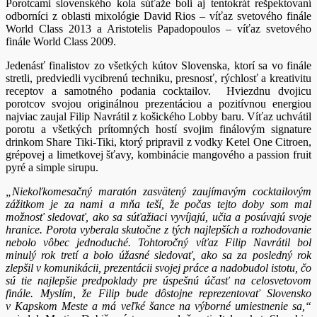
Porotcami slovenského kola súťaže boli aj tentokrát rešpektovaní
odborníci z oblasti mixológie David Rios – víťaz svetového finále
World Class 2013 a Aristotelis Papadopoulos – víťaz svetového
finále World Class 2009.
Jedenásť finalistov zo všetkých kútov Slovenska, ktorí sa vo finále
stretli, predviedli vycibrenú techniku, presnosť, rýchlosť a kreativitu
receptov a samotného podania cocktailov. Hviezdnu dvojicu
porotcov svojou originálnou prezentáciou a pozitívnou energiou
najviac zaujal Filip Navrátil z košického Lobby baru. Víťaz uchvátil
porotu a všetkých prítomných hostí svojim finálovým signature
drinkom Share Tiki-Tiki, ktorý pripravil z vodky Ketel One Citroen,
grépovej a limetkovej šťavy, kombinácie mangového a passion fruit
pyré a simple sirupu.
„Niekoľkomesačný maratón zasvätený zaujímavým cocktailovým
zážitkom je za nami a mňa teší, že počas tejto doby som mal
možnosť sledovať, ako sa súťažiaci vyvíjajú, učia a posúvajú svoje
hranice. Porota vyberala skutočne z tých najlepších a rozhodovanie
nebolo vôbec jednoduché. Tohtoročný víťaz Filip Navrátil bol
minulý rok tretí a bolo úžasné sledovať, ako sa za posledný rok
zlepšil v komunikácii, prezentácii svojej práce a nadobudol istotu, čo
sú tie najlepšie predpoklady pre úspešnú účasť na celosvetovom
finále. Myslím, že Filip bude dôstojne reprezentovať Slovensko
v Kapskom Meste a má veľké šance na výborné umiestnenie sa,“