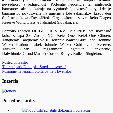
nevšednosť a jedinečnosť. Podujatie neoceňuje len najlepších
barmanov, ale poukazuje na výnimočné, svetové bary, kde je
barmanstvo povyšované na umenie a kde zákazníkov každý deň
čaká neopakovateľný zážitok. Organizátorom slovenského Diageo
Reserve World Class je Italmarket Slovakia, a.s.
Portfólio značiek DIAGEO RESERVE BRANDS pre slovenské
kolo: Zacapa 23, Zacapa XO, Ketel One, Ketel One Citroen,
Tanqueray, Tanqueray No.10, Johnnie Walker Blue Label, Johnnie
Walker Platinum label, Johnnie Walker Gold Label Reserve,
Talisker, Oban , Cragganmore, Lagavulin, Glenkinchie,
Dalwhinnie, Grand Marnier Cordon Rouge, Bulleit, Singleton.
Posted in
Gastro
Navigácia
Thermalpark Dunajská Streda inovoval!
Poznáme najlepších blogerov na Slovensku!
v
článku
Inzercia
Posledné články