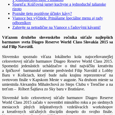
Špargľa: Kráľovná jarnej kuchyne a jednoduché talianske
rizoto
Poznáte tieto pozitívne účinky kávy?
Vianoce bez výčitiek: Prinášame špeciálne menu aj rady
odborníkov
Zahrejte sa netradične na Vianoce s ľadovými kávami!
Víťazom druhého slovenského ročníka súťaže najlepších
barmanov sveta
Diageo Reserve World Class Slovakia 2015 sa
stal Filip Navrátil.
Slovensko spoznalo víťaza lokálneho kola najoceňovanejšej
celosvetovej súťaže barmanov Diageo Reserve World Class 2015.
Spomedzi jedenástich uchádzačov o titul najväčšiu kreativitu
a špičkové barmanské umenie predviedol Filip Navrátil z Lobby
Baru v Košiciach, ktorý bude našu krajinu reprezentovať na
svetovom finále v Kapskom Meste v auguste. Na druhom mieste sa
umiestnila Alexandra Mihalechová zo Steps Clubu v Trenčíne a na
treťom – Róbert Šajtlava zo Sky baru v Bratislave.
Slovenské kolo celosvetovej súťaže barmanov Diageo Reserve
World Class 2015 začalo v novembri minulého roku a po siedmych
mesiacoch plných inšpiratívnych vzdelávacích workshopov
a kreatívnych súťažných disciplín dospelo do svojho finále.