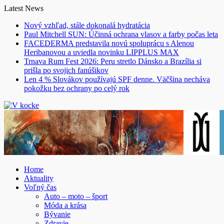
Skip
Latest News
to
Nový vzhľad, stále dokonalá hydratácia
content
Paul Mitchell SUN: Účinná ochrana vlasov a farby počas leta
FACEDERMA predstavila novú spoluprácu s Alenou
Heribanovou a uviedla novinku LIPPLUS MAX
Trnava Rum Fest 2026: Peru stretlo Dánsko a Brazília si
prišla po svojich fanúšikov
Len 4 % Slovákov používajú SPF denne. Väčšina necháva
pokožku bez ochrany po celý rok
Home
Aktuality
Voľný čas
Auto – moto – šport
Móda a krása
Bývanie
Zdravie