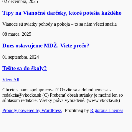
02 decembra, 2025
Tipy na Vianočné darčeky, ktoré potešia každého
Vianoce sú sviatky pohody a pokoja – to sa nám všetci snažia
08 marca, 2025
Dnes oslavujeme MDŽ. Viete prečo?
01 septembra, 2024
Tešíte sa do školy?
View All
Chcete s nami spolupracovať? Ozvite sa a dohodneme sa -
redakcia@vkocke.sk (C) Preberať obsah stránky je možné len so
súhlasom redakcie. Všetky práva vyhradené. (www.vkocke.sk)
Proudly powered by WordPress
|
Profitmag by
Rigorous Themes