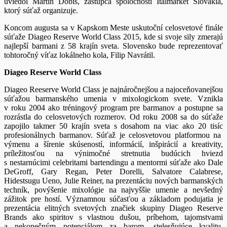
uviedol Martin Dobiš, zástupca spoločnosti Italmarket Slovakia,
ktorý súťaž organizuje.
Koncom augusta sa v Kapskom Meste uskutoční celosvetové finále
súťaže Diageo Reserve World Class 2015, kde si svoje sily zmerajú
najlepší barmani z 58 krajín sveta. Slovensko bude reprezentovať
tohtoročný víťaz lokálneho kola, Filip Navrátil.
Diageo Reserve World Class
Diageo Reeserve World Class je najnáročnejšou a najoceňovanejšou
súťažou barmanského umenia v mixologickom svete. Vznikla
v roku 2004 ako tréningový program pre barmanov a postupne sa
rozrástla do celosvetových rozmerov. Od roku 2008 sa do súťaže
zapojilo takmer 50 krajín sveta s dosahom na viac ako 20 tisíc
profesionálnych barmanov. Súťaž je celosvetovou platformou na
výmenu a šírenie skúseností, informácií, inšpirácií a kreativity,
príležitosťou na výnimočné stretnutia budúcich hviezd
s nestarnúcimi celebritami bartendingu a mentormi súťaže ako Dale
DeGroff, Gary Regan, Peter Dorelli, Salvatore Calabrese,
Hidestsugu Ueno, Julie Reiner, na prezentáciu nových barmanských
techník, povýšenie mixológie na najvyššie umenie a nevšedný
zážitok pre hostí. Významnou súčasťou a základom podujatia je
prezentácia elitných svetových značiek skupiny Diageo Reserve
Brands ako spiritov s vlastnou dušou, príbehom, tajomstvami
a nekonečným potenciálom za barom, stelesňujúce kvalitu,