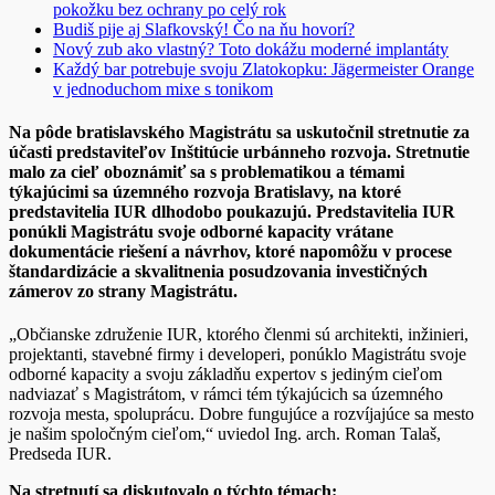
pokožku bez ochrany po celý rok
Budiš pije aj Slafkovský! Čo na ňu hovorí?
Nový zub ako vlastný? Toto dokážu moderné implantáty
Každý bar potrebuje svoju Zlatokopku: Jägermeister Orange
v jednoduchom mixe s tonikom
Na pôde bratislavského Magistrátu sa uskutočnil stretnutie za
účasti predstaviteľov Inštitúcie urbánneho rozvoja. Stretnutie
malo za cieľ oboznámiť sa s problematikou a témami
týkajúcimi sa územného rozvoja Bratislavy, na ktoré
predstavitelia IUR dlhodobo poukazujú. Predstavitelia IUR
ponúkli Magistrátu svoje odborné kapacity vrátane
dokumentácie riešení
a návrhov, ktoré napomôžu v procese
štandardizácie a skvalitnenia posudzovania investičných
zámerov zo strany Magistrátu.
„Občianske združenie IUR, ktorého členmi sú architekti, inžinieri,
projektanti, stavebné firmy i developeri, ponúklo Magistrátu svoje
odborné kapacity a svoju základňu expertov s jediným cieľom
nadviazať s Magistrátom, v rámci tém týkajúcich sa územného
rozvoja mesta, spoluprácu. Dobre fungujúce a rozvíjajúce sa mesto
je našim spoločným cieľom,“ uviedol Ing. arch. Roman Talaš,
Predseda IUR.
Na stretnutí sa diskutovalo o týchto témach: