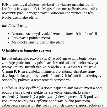
IUR prezentoval záujem nadviazať na viaceré medzinárodné
konferencie v spolupráci s Magistrátom mesta Bratislava, a už v
novembri plánuje zorganizovať odbornú konferenciu na tému
tvorba územného plánu.
Iné dôležité témy
Automatizácia vydávania územnoplánovacích informácií
Parkovacia politika mesta
Metodické zmeny územného plánu
O Inštitúte urbánneho rozvoja
Inštitút urbánneho rozvoja (IUR) je občianske združenie, ktoré
združuje profesionálov pôsobiacich v oblasti urbánneho rozvoja a
tvorby krajiny. Inštitút vznikol v apríli 2010 a sídli v Bratislave.
Členmi IUR sú architekti, inžinieri, projektanti, stavebné firmy,
developeri, ako aj predstavitelia finančných inštitúcií, marketingoví
odborníci, právnici a reprezentanti samospráv.
Cieľom IUR je vyvážený a dobre naplánovaný rozvoj miest a obcí,
podpora ústretovej a efektívnej stavebnej činnosti, kvalitný
rezidenčný, komerčný a priemyselný development. IUR podáva
konkrétne návrhy na zlepšenie podnikateľského prostredia,
zabezpečuje profesionálny rozvoj svojich členov a sprostredkováva