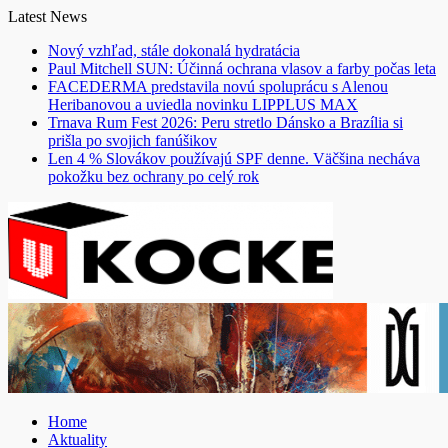
Skip
Latest News
to
Nový vzhľad, stále dokonalá hydratácia
content
Paul Mitchell SUN: Účinná ochrana vlasov a farby počas leta
FACEDERMA predstavila novú spoluprácu s Alenou
Heribanovou a uviedla novinku LIPPLUS MAX
Trnava Rum Fest 2026: Peru stretlo Dánsko a Brazília si
prišla po svojich fanúšikov
Len 4 % Slovákov používajú SPF denne. Väčšina necháva
pokožku bez ochrany po celý rok
Home
Aktuality