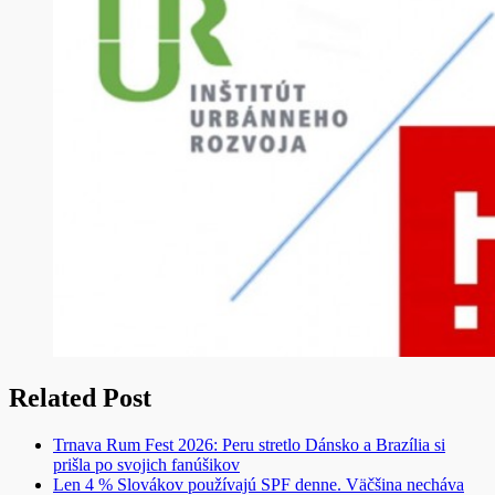
Related Post
Trnava Rum Fest 2026: Peru stretlo Dánsko a Brazília si
prišla po svojich fanúšikov
Len 4 % Slovákov používajú SPF denne. Väčšina necháva