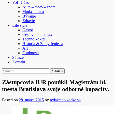
Voľný čas
Auto – moto – šport
Móda a krása
Bývanie
Zdravie
Life style
Gastro
Cestovanie – relax
Techno kokteil
Historia & Zamyslenie sa
Art
Osobnosti
Súťaže
Kontakt
Zástupcovia IUR ponúkli Magistrátu hl.
mesta Bratislava svoje odborné kapacity.
Posted on
28. marca 2015
by
redakcia vkocke.sk