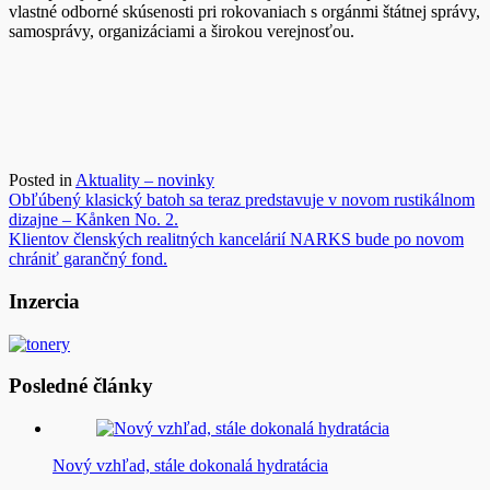
vlastné odborné skúsenosti pri rokovaniach s orgánmi štátnej správy,
samosprávy, organizáciami a širokou verejnosťou.
Posted in
Aktuality – novinky
Navigácia
Obľúbený klasický batoh sa teraz predstavuje v novom rustikálnom
dizajne – Kånken No. 2.
v
Klientov členských realitných kancelárií NARKS bude po novom
článku
chrániť garančný fond.
Inzercia
Posledné články
Nový vzhľad, stále dokonalá hydratácia