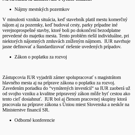
Nájmy mestských pozemkov
V minulosti vznikla situácia, keď stavebník platil mestu komerčný
nájom aj za pozemky, keď budoval cesty, parky prípadne iné
verejnoprospešné stavby, ktoré boli po dokončení bezodplatne
prevedené do majetku mesta. Tento problém riešil individuálne, pri
niektorých nájomných zmluvách zníženým nájmom. IUR navrhuje
jasne definovať a štandardizovať riešenie uvedených prípadov.
Zákon o poplatku za rozvoj
Zástupcovia IUR vyjadrili zámer spolupracovať s magistrátom
hlavného mesta aj na príprave zákona o poplatku za rozvoj.
Zavedením poriadku do “vynútených investícií“ sa IUR zaoberá už
od svojho vzniku a kvalitne pripravený zákon môže byť cestou ako
tento cieľ dosiahnuť. IUR bol aj členom pracovnej skupiny ktorá
pracovala na príprave zákona s Úniou miest Slovenska a neskôr na
Ministerstve financií SR.
Odborné konferencie