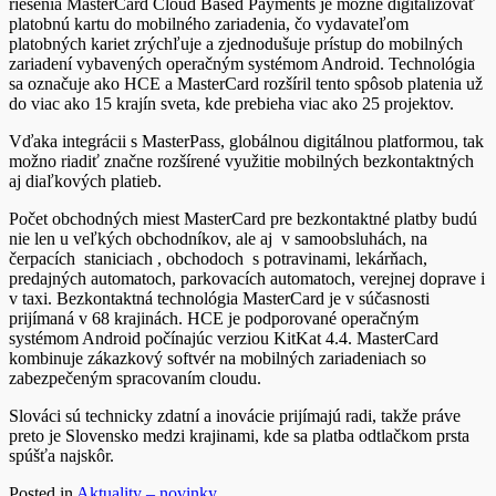
riešenia MasterCard Cloud Based Payments je možné digitalizovať
platobnú kartu do mobilného zariadenia, čo vydavateľom
platobných kariet zrýchľuje a zjednodušuje prístup do mobilných
zariadení vybavených operačným systémom Android. Technológia
sa označuje ako HCE a MasterCard rozšíril tento spôsob platenia už
do viac ako 15 krajín sveta, kde prebieha viac ako 25 projektov.
Vďaka integrácii s MasterPass, globálnou digitálnou platformou, tak
možno riadiť značne rozšírené využitie mobilných bezkontaktných
aj diaľkových platieb.
Počet obchodných miest MasterCard pre bezkontaktné platby budú
nie len u veľkých obchodníkov, ale aj v samoobsluhách, na
čerpacích staniciach , obchodoch s potravinami, lekárňach,
predajných automatoch, parkovacích automatoch, verejnej doprave i
v taxi. Bezkontaktná technológia MasterCard je v súčasnosti
prijímaná v 68 krajinách. HCE je podporované operačným
systémom Android počínajúc verziou KitKat 4.4. MasterCard
kombinuje zákazkový softvér na mobilných zariadeniach so
zabezpečeným spracovaním cloudu.
Slováci sú technicky zdatní a inovácie prijímajú radi, takže práve
preto je Slovensko medzi krajinami, kde sa platba odtlačkom prsta
spúšťa najskôr.
Posted in
Aktuality – novinky