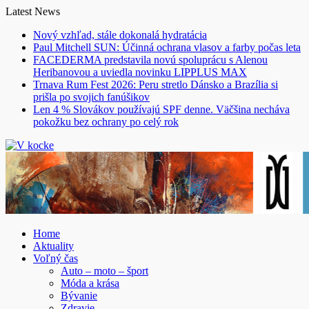
Skip
Latest News
to
Nový vzhľad, stále dokonalá hydratácia
content
Paul Mitchell SUN: Účinná ochrana vlasov a farby počas leta
FACEDERMA predstavila novú spoluprácu s Alenou
Heribanovou a uviedla novinku LIPPLUS MAX
Trnava Rum Fest 2026: Peru stretlo Dánsko a Brazília si
prišla po svojich fanúšikov
Len 4 % Slovákov používajú SPF denne. Väčšina necháva
pokožku bez ochrany po celý rok
Home
Aktuality
Voľný čas
Auto – moto – šport
Móda a krása
Bývanie
Zdravie