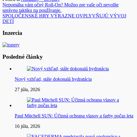
Navigácia
Nepomáha vám očný Roll-On? Možno pre vaše oči nevolíte
správnu taktiku na používanie.
v
SPOLOČENSKÉ HRY VÝRAZNE OVPLYVŇUJÚ VÝVOJ
článku
DETÍ
Inzercia
Posledné články
Nový vzhľad, stále dokonalá hydratácia
27 júla, 2026
Paul Mitchell SUN: Účinná ochrana vlasov a farby počas leta
16 júla, 2026