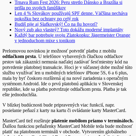
Trnava Rum Fest 2026: Peru stretlo Dánsko a Brazília si
prišla po svojich fanúšikov
Len 4 % Slovákov používajú SPF denne. Väčšina necháva
pokožku bez ochrany po celý rok
Budiš pije aj Slafkovský! Čo na ňu hovorí?
Nový zub ako vlastný? Toto dokážu moderné implantáty
Každý bar potrebuje svoju Zlatokopku: Jägermeister Orange
v jednoduchom mixe s tonikom
Prelomovou novinkou je možnosť potvrdiť platbu z mobilu
odtlačkom prsta
. U telefónov vybavených čítačkou odtlačkov
prstov tak zákazníci nemusia naďalej zadávať šesťmiestny kód na
potvrdenie platobnej transakcie. Hoci je v súčasnej dobe možné túto
službu využívať len u mobilných telefónov iPhone 5S, 6 a 6 plus,
mala by byť čoskoro rozšírená aj na nové zariadenia s operačným
systémom Android. Ide o prvú platobnú aplikáciu v Slovenskej
republike, kde sa platba potvrdzuje odtlačkom prsta. Platba je tak
ešte jednoduchšia.
V blízkej budúcnosti bude pripravených viac funkcií, napr.
posielanie peňazí z karty na kartu či ovládanie karty MasterCard.
MasterCard tiež rozširuje
platenie mobilom priamo v termináloch.
Ďalšou funkciou peňaženky MasterCard Mobile teda bude možnosť
platiť na platobnom termináli v obchode. Vytvorením globálneho