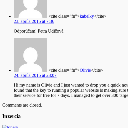
<cite class="fn">
kabelky
</cite>
23. apríla 2015 at 7:36
Odporúčam! Petra Udičová
<cite class="fn">
Olivie
</cite>
24. apríla 2015 at 23:07
Hi my name is Olivie and I just wanted to drop you a quick not
found that the key to running a popular website is making sure th
their service for free for 7 days. I managed to get over 300 targe
Comments are closed.
Inzercia