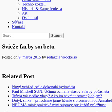
Techno kokteil
Historia & Zamyslenie sa
Art
Osobnosti
Súťaže
Kontakt
Svieže farby sorbetu
Posted on
9. marca 2015
by
redakcia vkocke.sk
Related Post
Nový vzhľad, stále dokonalá hydratácia
Paul Mitchell SUN: Účinná ochrana vlasov a farby počas leta
Trápia vás riedke vlasy? Ako im navrátiť stratený objem?
Dotyk slnka – prirodzené jarné líčenie s bronzerom od Annabel
NEUMA mini: praktické mini súpravy pre každú príležitosť