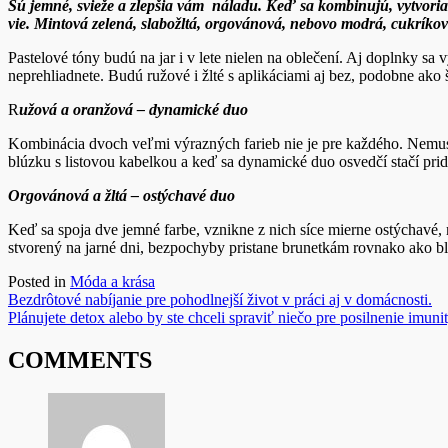
Sú jemné, svieže a zlepšia vám
náladu. Keď sa kombinujú, vytvoria d
vie. Mintová zelená, slabožltá, orgovánová, nebovo modrá, cukríko
Pastelové tóny budú na jar i v lete nielen na oblečení. Aj doplnky sa
neprehliadnete. Budú ružové i žlté s aplikáciami aj bez, podobne ako
R
užová a oranžová – dynamické duo
Kombinácia dvoch veľmi výrazných farieb nie je pre každého. Nemusít
blúzku s listovou kabelkou a keď sa dynamické duo osvedčí stačí prid
Orgovánová a žltá – ostýchavé duo
Keď sa spoja dve jemné farbe, vznikne z nich síce mierne ostýchavé, 
stvorený na jarné dni, bezpochyby pristane brunetkám rovnako ako blo
Posted in
Móda a krása
Navigácia
Bezdrôtové nabíjanie pre pohodlnejší život v práci aj v domácnosti.
Plánujete detox alebo by ste chceli spraviť niečo pre posilnenie imuni
v
článku
COMMENTS