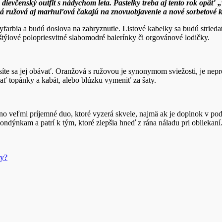
ievčenský outfit s nádychom leta. Pastelky treba aj tento rok opäť „
vá ružová aj marhuľová čakajú na znovuobjavenie a nové sorbetové k
 vyfarbia a budú doslova na zahryznutie. Listové kabelky sa budú stried
 štýlové polopriesvitné slabomodré balerínky či orgovánové lodičky.
e sa jej obávať. Oranžová s ružovou je synonymom sviežosti, je nepre
ať topánky a kabát, alebo blúzku vymeniť za šaty.
no veľmi príjemné duo, ktoré vyzerá skvele, najmä ak je doplnok v podo
ndýnkam a patrí k tým, ktoré zlepšia hneď z rána náladu pri obliekaní
ty?