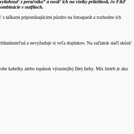
vytiahnuť z peračníka“ a nosiť ich na všetky príležitosti, čo F&F
ombinácie v outfitoch.
ať s taškami pripomínajúcimi púzdro na fotoaparát a rozhodne ich
hliadnuteľná a nevyžaduje si veľa doplnkov. Na začiatok stačí skúsiť
be kabelky alebo topánok výraznejšej žltej farby. Mix farieb je ako
.