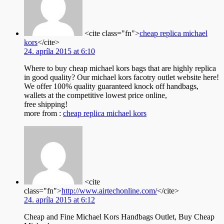
<cite class="fn">
cheap replica michael
kors
</cite>
24. apríla 2015 at 6:10
Where to buy cheap michael kors bags that are highly replica
in good quality? Our michael kors facotry outlet website here!
We offer 100% quality guaranteed knock off handbags,
wallets at the competitive lowest price online,
free shipping!
more from :
cheap replica michael kors
<cite
class="fn">
http://www.airtechonline.com/
</cite>
24. apríla 2015 at 6:12
Cheap and Fine Michael Kors Handbags Outlet, Buy Cheap