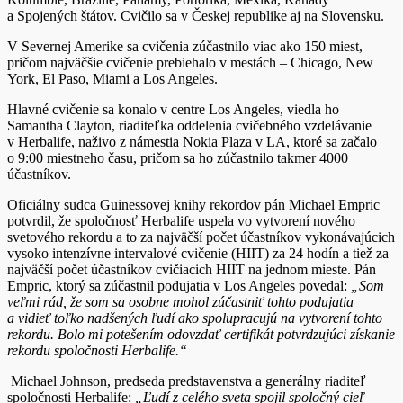
a Spojených štátov. Cvičilo sa v Českej republike aj na Slovensku.
V Severnej Amerike sa cvičenia zúčastnilo viac ako 150 miest,
pričom najväčšie cvičenie prebiehalo v mestách – Chicago, New
York, El Paso, Miami a Los Angeles.
Hlavné cvičenie sa konalo v centre Los Angeles, viedla ho
Samantha Clayton, riaditeľka oddelenia cvičebného vzdelávanie
v Herbalife, naživo z námestia Nokia Plaza v LA, ktoré sa začalo
o 9:00 miestneho času, pričom sa ho zúčastnilo takmer 4000
účastníkov.
Oficiálny sudca Guinessovej knihy rekordov pán Michael Empric
potvrdil, že spoločnosť Herbalife uspela vo vytvorení nového
svetového rekordu a to za najväčší počet účastníkov vykonávajúcich
vysoko intenzívne intervalové cvičenie (HIIT) za 24 hodín a tiež za
najväčší počet účastníkov cvičiacich HIIT na jednom mieste. Pán
Empric, ktorý sa zúčastnil podujatia v Los Angeles povedal:
„Som
veľmi rád, že som sa osobne mohol zúčastniť tohto podujatia
a vidieť toľko nadšených ľudí ako spolupracujú na vytvorení tohto
rekordu. Bolo mi potešením odovzdať certifikát potvrdzujúci získanie
rekordu spoločnosti Herbalife.“
Michael Johnson, predseda predstavenstva a generálny riaditeľ
spoločnosti Herbalife:
„Ľudí z celého sveta spojil spoločný cieľ –