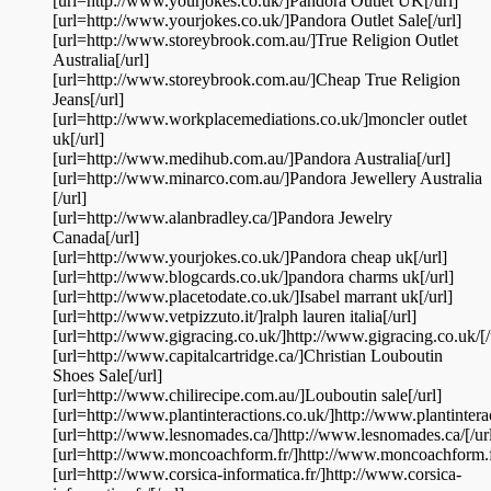
[url=http://www.yourjokes.co.uk/]Pandora Outlet UK[/url]
[url=http://www.yourjokes.co.uk/]Pandora Outlet Sale[/url]
[url=http://www.storeybrook.com.au/]True Religion Outlet
Australia[/url]
[url=http://www.storeybrook.com.au/]Cheap True Religion
Jeans[/url]
[url=http://www.workplacemediations.co.uk/]moncler outlet
uk[/url]
[url=http://www.medihub.com.au/]Pandora Australia[/url]
[url=http://www.minarco.com.au/]Pandora Jewellery Australia
[/url]
[url=http://www.alanbradley.ca/]Pandora Jewelry
Canada[/url]
[url=http://www.yourjokes.co.uk/]Pandora cheap uk[/url]
[url=http://www.blogcards.co.uk/]pandora charms uk[/url]
[url=http://www.placetodate.co.uk/]Isabel marrant uk[/url]
[url=http://www.vetpizzuto.it/]ralph lauren italia[/url]
[url=http://www.gigracing.co.uk/]http://www.gigracing.co.uk/[/
[url=http://www.capitalcartridge.ca/]Christian Louboutin
Shoes Sale[/url]
[url=http://www.chilirecipe.com.au/]Louboutin sale[/url]
[url=http://www.plantinteractions.co.uk/]http://www.plantinterac
[url=http://www.lesnomades.ca/]http://www.lesnomades.ca/[/ur
[url=http://www.moncoachform.fr/]http://www.moncoachform.fr
[url=http://www.corsica-informatica.fr/]http://www.corsica-