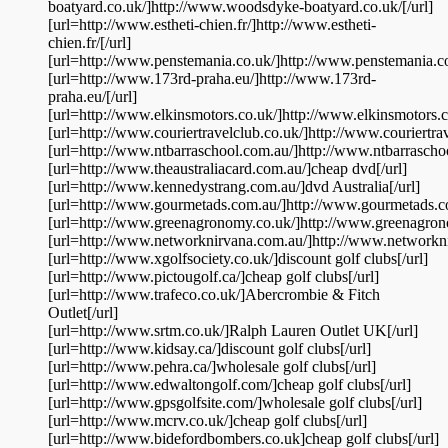
boatyard.co.uk/]http://www.woodsdyke-boatyard.co.uk/[/url]
[url=http://www.estheti-chien.fr/]http://www.estheti-
chien.fr/[/url]
[url=http://www.penstemania.co.uk/]http://www.penstemania.co.
[url=http://www.173rd-praha.eu/]http://www.173rd-
praha.eu/[/url]
[url=http://www.elkinsmotors.co.uk/]http://www.elkinsmotors.co
[url=http://www.couriertravelclub.co.uk/]http://www.couriertrav
[url=http://www.ntbarraschool.com.au/]http://www.ntbarraschoo
[url=http://www.theaustraliacard.com.au/]cheap dvd[/url]
[url=http://www.kennedystrang.com.au/]dvd Australia[/url]
[url=http://www.gourmetads.com.au/]http://www.gourmetads.co
[url=http://www.greenagronomy.co.uk/]http://www.greenagrono
[url=http://www.networknirvana.com.au/]http://www.networkni
[url=http://www.xgolfsociety.co.uk/]discount golf clubs[/url]
[url=http://www.pictougolf.ca/]cheap golf clubs[/url]
[url=http://www.trafeco.co.uk/]Abercrombie & Fitch
Outlet[/url]
[url=http://www.srtm.co.uk/]Ralph Lauren Outlet UK[/url]
[url=http://www.kidsay.ca/]discount golf clubs[/url]
[url=http://www.pehra.ca/]wholesale golf clubs[/url]
[url=http://www.edwaltongolf.com/]cheap golf clubs[/url]
[url=http://www.gpsgolfsite.com/]wholesale golf clubs[/url]
[url=http://www.mcrv.co.uk/]cheap golf clubs[/url]
[url=http://www.bidefordbombers.co.uk]cheap golf clubs[/url]