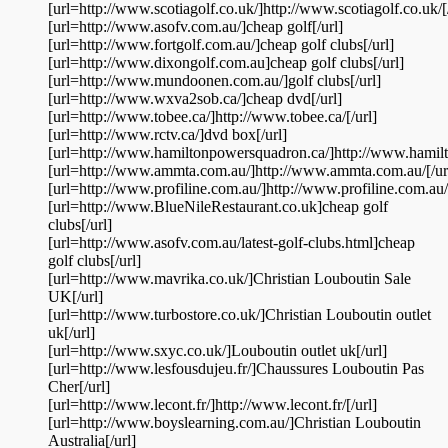
[url=http://www.scotiagolf.co.uk/]http://www.scotiagolf.co.uk/[/
[url=http://www.asofv.com.au/]cheap golf[/url]
[url=http://www.fortgolf.com.au/]cheap golf clubs[/url]
[url=http://www.dixongolf.com.au]cheap golf clubs[/url]
[url=http://www.mundoonen.com.au/]golf clubs[/url]
[url=http://www.wxva2sob.ca/]cheap dvd[/url]
[url=http://www.tobee.ca/]http://www.tobee.ca/[/url]
[url=http://www.rctv.ca/]dvd box[/url]
[url=http://www.hamiltonpowersquadron.ca/]http://www.hamilt
[url=http://www.ammta.com.au/]http://www.ammta.com.au/[/ur
[url=http://www.profiline.com.au/]http://www.profiline.com.au/[
[url=http://www.BlueNileRestaurant.co.uk]cheap golf
clubs[/url]
[url=http://www.asofv.com.au/latest-golf-clubs.html]cheap
golf clubs[/url]
[url=http://www.mavrika.co.uk/]Christian Louboutin Sale
UK[/url]
[url=http://www.turbostore.co.uk/]Christian Louboutin outlet
uk[/url]
[url=http://www.sxyc.co.uk/]Louboutin outlet uk[/url]
[url=http://www.lesfousdujeu.fr/]Chaussures Louboutin Pas
Cher[/url]
[url=http://www.lecont.fr/]http://www.lecont.fr/[/url]
[url=http://www.boyslearning.com.au/]Christian Louboutin
Australia[/url]