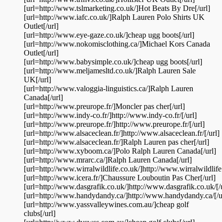
[url=http://www.tslmarketing.co.uk/]Hot Beats By Dre[/url]
[url=http://www.iafc.co.uk/]Ralph Lauren Polo Shirts UK
Outlet[/url]
[url=http://www.eye-gaze.co.uk/]cheap ugg boots[/url]
[url=http://www.nokomisclothing.ca/]Michael Kors Canada
Outlet[/url]
[url=http://www.babysimple.co.uk/]cheap ugg boots[/url]
[url=http://www.meljamesltd.co.uk/]Ralph Lauren Sale
UK[/url]
[url=http://www.valoggia-linguistics.ca/]Ralph Lauren
Canada[/url]
[url=http://www.preurope.fr/]Moncler pas cher[/url]
[url=http://www.indy-co.fr/]http://www.indy-co.fr/[/url]
[url=http://www.preurope.fr/]http://www.preurope.fr/[/url]
[url=http://www.alsaceclean.fr/]http://www.alsaceclean.fr/[/url]
[url=http://www.alsaceclean.fr/]Ralph Lauren pas cher[/url]
[url=http://www.xyboom.ca/]Polo Ralph Lauren Canada[/url]
[url=http://www.mrarc.ca/]Ralph Lauren Canada[/url]
[url=http://www.wirralwildlife.co.uk/]http://www.wirralwildlife.
[url=http://www.icera.fr/]Chaussure Louboutin Pas Cher[/url]
[url=http://www.dasgrafik.co.uk/]http://www.dasgrafik.co.uk/[/u
[url=http://www.handydandy.ca/]http://www.handydandy.ca/[/u
[url=http://www.yassvalleywines.com.au/]cheap golf
clubs[/url]