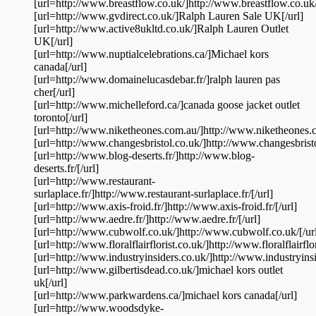
[url=http://www.breastflow.co.uk/]http://www.breastflow.co.uk/
[url=http://www.gvdirect.co.uk/]Ralph Lauren Sale UK[/url]
[url=http://www.active8ukltd.co.uk/]Ralph Lauren Outlet
UK[/url]
[url=http://www.nuptialcelebrations.ca/]Michael kors
canada[/url]
[url=http://www.domainelucasdebar.fr/]ralph lauren pas
cher[/url]
[url=http://www.michelleford.ca/]canada goose jacket outlet
toronto[/url]
[url=http://www.niketheones.com.au/]http://www.niketheones.c
[url=http://www.changesbristol.co.uk/]http://www.changesbristo
[url=http://www.blog-deserts.fr/]http://www.blog-
deserts.fr/[/url]
[url=http://www.restaurant-
surlaplace.fr/]http://www.restaurant-surlaplace.fr/[/url]
[url=http://www.axis-froid.fr/]http://www.axis-froid.fr/[/url]
[url=http://www.aedre.fr/]http://www.aedre.fr/[/url]
[url=http://www.cubwolf.co.uk/]http://www.cubwolf.co.uk/[/ur
[url=http://www.floralflairflorist.co.uk/]http://www.floralflairflor
[url=http://www.industryinsiders.co.uk/]http://www.industryinsi
[url=http://www.gilbertisdead.co.uk/]michael kors outlet
uk[/url]
[url=http://www.parkwardens.ca/]michael kors canada[/url]
[url=http://www.woodsdyke-