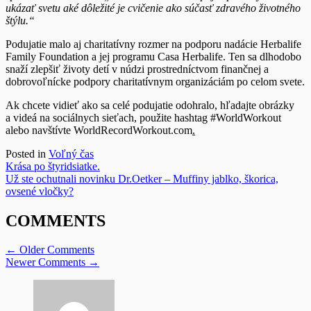
ukázať svetu aké dôležité je cvičenie ako súčasť zdravého životného
štýlu.“
Podujatie malo aj charitatívny rozmer na podporu nadácie Herbalife
Family Foundation a jej programu Casa Herbalife. Ten sa dlhodobo
snaží zlepšiť životy detí v núdzi prostredníctvom finančnej a
dobrovoľnícke podpory charitatívnym organizáciám po celom svete.
Ak chcete vidieť ako sa celé podujatie odohralo, hľadajte obrázky
a videá na sociálnych sieťach, použite hashtag #WorldWorkout
alebo navštívte WorldRecordWorkout.com
.
Posted in
Voľný čas
Navigácia
Krása po štyridsiatke.
Už ste ochutnali novinku Dr.Oetker – Muffiny jablko, škorica,
v
ovsené vločky?
článku
COMMENTS
Comment
← Older Comments
Newer Comments →
navigation