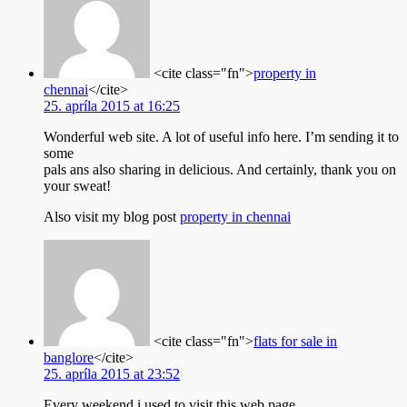
<cite class="fn">
property in
chennai
</cite>
25. apríla 2015 at 16:25
Wonderful web site. A lot of useful info here. I’m sending it to
some
pals ans also sharing in delicious. And certainly, thank you on
your sweat!
Also visit my blog post
property in chennai
<cite class="fn">
flats for sale in
banglore
</cite>
25. apríla 2015 at 23:52
Every weekend i used to visit this web page,