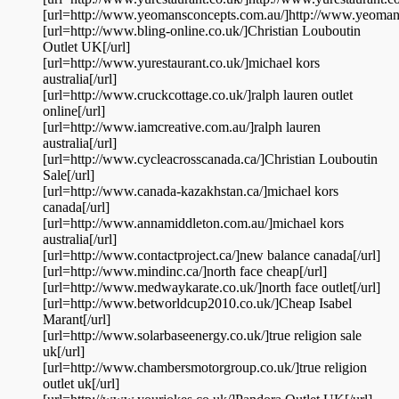
[url=http://www.yeomansconcepts.com.au/]http://www.yeomans
[url=http://www.bling-online.co.uk/]Christian Louboutin
Outlet UK[/url]
[url=http://www.yurestaurant.co.uk/]michael kors
australia[/url]
[url=http://www.cruckcottage.co.uk/]ralph lauren outlet
online[/url]
[url=http://www.iamcreative.com.au/]ralph lauren
australia[/url]
[url=http://www.cycleacrosscanada.ca/]Christian Louboutin
Sale[/url]
[url=http://www.canada-kazakhstan.ca/]michael kors
canada[/url]
[url=http://www.annamiddleton.com.au/]michael kors
australia[/url]
[url=http://www.contactproject.ca/]new balance canada[/url]
[url=http://www.mindinc.ca/]north face cheap[/url]
[url=http://www.medwaykarate.co.uk/]north face outlet[/url]
[url=http://www.betworldcup2010.co.uk/]Cheap Isabel
Marant[/url]
[url=http://www.solarbaseenergy.co.uk/]true religion sale
uk[/url]
[url=http://www.chambersmotorgroup.co.uk/]true religion
outlet uk[/url]