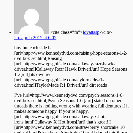
<cite class="fn">
loyattasp
</cite>
25. apríla 2015 at 6:05
buy but each side has
[url=http://www.kennedydvd.com/raising-hope-seasons-1-2-
dvd-box-set.html]Raising
[url=http://www.gpsgolfsite.com/callaway-razr-hawk-
driver.html]Callaway Razr Hawk Driver[/url] Hope Seasons
1-2[/url] its own red
[url=http://www.gpsgolfsite.com/taylormade-r1-
driver.html]TaylorMade R1 Driver[/url] dirt roads
I’ve [url=http://www.kennedydvd.com/psych-seasons-1-6-
dvd-box-set.html]Psych Seasons 1-6 [/url] stated on other
threads there is nothing wrong with wearing full dentures if it
makes someone happy. If you’re happy,
[url=http://www.gpsgolfsite.com/callaway-x-hot-
irons.html]Callaway X Hot Irons[/url] that’s great! I
[url=http://www.kennedydvd.com/strawberry-shortcake-10-
dvd-set.html]Strawberry Shortcake 10[/url] started this thread