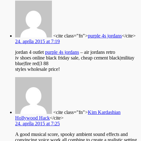
<cite class="fn">
purple 4s jordans
</cite>
24. apríla 2015 at 7:19
jordan 4 outlet
purple 4s jordans
– air jordans retro
iv shoes online black friday sale, cheap cement black|militay
blue|fire red|3 88
styles wholesale price!
<cite class="fn">
Kim Kardashian
Hollywood Hack
</cite>
24. apríla 2015 at 7:25
A good musical score, spooky ambient sound effects and
convincing voice work all combine to create a realistic setting.