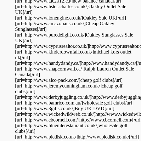
[url=http://www.tac2012.ca/]new balance canada[/url]
[url=http://www.lister-charles.co.uk/]Oakley Outlet Sale
UK[/url]
[url=http://www.ionengine.co.uk/]Oakley Sale UK[/url]
[url=http://www.amazonails.co.uk/]Cheap Oakley
Sunglasses[/url]
[url=http://www.puredelight.co.uk/]Oakley Sunglasses Sale
UK[/url]
[url=http://www.cyprusrealtor.co.uk/]http://www.cyprusrealtor.c
[url=http://www.kinderdownfall.co.uk/]michael kors outlet
uk[/url]
[url=http://www.handydandy.ca/]http://www.handydandy.ca/[/u
[url=http://www.snapcornwall.ca/]Ralph Lauren Outlet Sale
Canada[/url]
[url=http://www.alco-pack.com/]cheap golf clubs[/url]
[url=http://www.jeremycunningham.co.uk/]cheap golf
clubs[/url]
[url=http://www.derbyjuggling.co.uk/]http://www.derbyjuggling
[url=http://www.bamrico.com.au/]wholesale golf clubs[/url]
[url=http://www.3gifts.co.uk/]Buy UK DVD[/url]
[url=http://www.wickedwildweb.co.uk/]http://www.wickedwild
[url=http://www.cbcornell.com/]http://www.cbcornell.com/[/url
[url=http://www.bluenilerestaurant.co.uk/]wholesale golf
clubs[/url]
[url=http://www.picdisk.co.uk/]http://www.picdisk.co.uk/[/url]