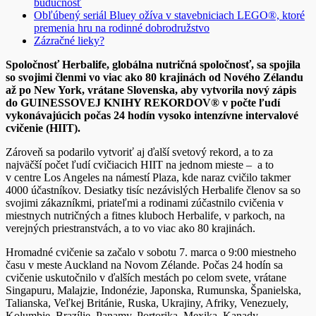
budúcnosť
Obľúbený seriál Bluey ožíva v stavebniciach LEGO®, ktoré
premenia hru na rodinné dobrodružstvo
Zázračné lieky?
Spoločnosť
Herbalife, globálna nutričná spoločnosť, sa spojila
so svojimi členmi vo viac ako 80 krajinách od Nového Zélandu
až po New York, vrátane Slovenska, aby vytvorila nový zápis
do GUINESSOVEJ KNIHY REKORDOV® v počte ľudí
vykonávajúcich počas 24 hodín vysoko intenzívne intervalové
cvičenie (HIIT).
Zároveň sa podarilo vytvoriť aj ďalší svetový rekord, a to za
najväčší počet ľudí cvičiacich HIIT na jednom mieste – a to
v centre Los Angeles na námestí Plaza, kde naraz cvičilo takmer
4000 účastníkov. Desiatky tisíc nezávislých Herbalife členov sa so
svojimi zákazníkmi, priateľmi a rodinami zúčastnilo cvičenia v
miestnych nutričných a fitnes kluboch Herbalife, v parkoch, na
verejných priestranstvách, a to vo viac ako 80 krajinách.
Hromadné cvičenie sa začalo v sobotu 7. marca o 9:00 miestneho
času v meste Auckland na Novom Zélande. Počas 24 hodín sa
cvičenie uskutočnilo v ďalších mestách po celom svete, vrátane
Singapuru, Malajzie, Indonézie, Japonska, Rumunska, Španielska,
Talianska, Veľkej Británie, Ruska, Ukrajiny, Afriky, Venezuely,
Kolumbie, Brazílie, Panamy, Portorika, Mexika, Kanady