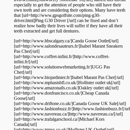
especially to get the attention of people who still have their
own teeth and are considering their options. Many have teeth
that [url=http://www.gpsgolfsite.com/ping-g30-
driver.html]Ping G30 Driver [/url] can be fixed and don’t
realize how badly their lives will suffer if they have all their
teeth extracted and get full dentures.
[url=http://www.hbscalgary.ca/]Canda Goose Outlet[/url]
[url=http://www.salondesauteurs.fr/]Isabel Marant Sneakers
Pas Cher[/url]
[url=http://www.coffret-infini.fr/]http://www.coffret-
infini.fr/[/url]
[url=http://www.solutionwebmarketing.fr/]UGG Pas
Cher[/url]
[url=http://www.biojardinier.fr/]Isabel Marant Pas Cher[/url]
[url=http://www.mphasisbfl.co.uk/]Hollister outlet uk[/url]
[url=http://www.amazonails.co.uk/]Oakley outlet uk[/url]
[url=http://www.donfrancisco.co.uk/]Cheap Canada
Goose[/url]
[url=http://www.driftone.co.uk/]Canada Goose UK Sale[/url]
[url=http://www.fashionbuzz.fr/]http://www.fashionbuzz.fr/[/url
[url=http://www.navereau.ca/]http://www.navereau.ca/[/url]
[url=http://www.trafalgarschool.ca/]Michael Kors
Canada[/url]
[url=http://www.trmvs.co.uk/]Hollister UK Outlet[/url]