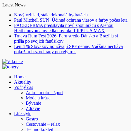
Skip
Latest News
to
Nový vzhľad, stále dokonalá hydratácia
content
Paul Mitchell SUN: Účinná ochrana vlasov a farby počas leta
FACEDERMA predstavila novú spoluprácu s Alenou
Heribanovou a uviedla novinku LIPPLUS MAX
Trnava Rum Fest 2026: Peru stretlo Dánsko a Brazília si
prišla po svojich fanúšikov
Len 4 % Slovákov používajú SPF denne. Väčšina necháva
pokožku bez ochrany po celý rok
Home
Aktuality
Voľný čas
Auto – moto – šport
Móda a krása
Bývanie
Zdravie
Life style
Gastro
Cestovanie – relax
Techno kokteil