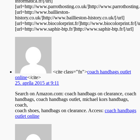
informatica.fr/[/url]
[url=http://www.parrothosting.co.uk/]http://www.parrothosting.c
[url=http://www.baillieston-
history.co.uk/]http://www.baillieston-history.co.uk/[/url]
[url=http://www.biocolorprint.fr/]http://www.biocolorprint.fr/[/u
[url=http://www.saphir-btp.fr/]http://www.saphir-btp.fr/[/url]
<cite class="fn">
coach handbags outlet
online
</cite>
25. apríla 2015 at 9:11
Search on Amazon.com: coach handbags on clearance, coach
handbags, coach handbags outlet, michael kors handbags,
coach,
coach shoes, handbags on clearance. Access:
coach handbags
outlet online