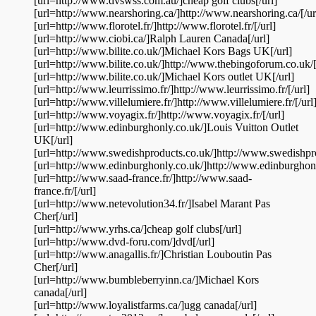
[url=http://www.dvswss.com.au/]cheap golf clubs[/url]
[url=http://www.nearshoring.ca/]http://www.nearshoring.ca/[/ur
[url=http://www.florotel.fr/]http://www.florotel.fr/[/url]
[url=http://www.ciobi.ca/]Ralph Lauren Canada[/url]
[url=http://www.bilite.co.uk/]Michael Kors Bags UK[/url]
[url=http://www.bilite.co.uk/]http://www.thebingoforum.co.uk/[
[url=http://www.bilite.co.uk/]Michael Kors outlet UK[/url]
[url=http://www.leurrissimo.fr/]http://www.leurrissimo.fr/[/url]
[url=http://www.villelumiere.fr/]http://www.villelumiere.fr/[/url
[url=http://www.voyagix.fr/]http://www.voyagix.fr/[/url]
[url=http://www.edinburghonly.co.uk/]Louis Vuitton Outlet
UK[/url]
[url=http://www.swedishproducts.co.uk/]http://www.swedishpro
[url=http://www.edinburghonly.co.uk/]http://www.edinburghonly
[url=http://www.saad-france.fr/]http://www.saad-
france.fr/[/url]
[url=http://www.netevolution34.fr/]Isabel Marant Pas
Cher[/url]
[url=http://www.yrhs.ca/]cheap golf clubs[/url]
[url=http://www.dvd-foru.com/]dvd[/url]
[url=http://www.anagallis.fr/]Christian Louboutin Pas
Cher[/url]
[url=http://www.bumbleberryinn.ca/]Michael Kors
canada[/url]
[url=http://www.loyalistfarms.ca/]ugg canada[/url]