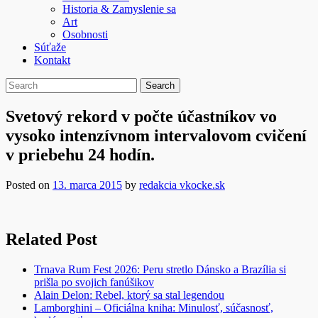
Historia & Zamyslenie sa
Art
Osobnosti
Súťaže
Kontakt
Svetový rekord v počte účastníkov vo
vysoko intenzívnom intervalovom cvičení
v priebehu 24 hodín.
Posted on
13. marca 2015
by
redakcia vkocke.sk
Related Post
Trnava Rum Fest 2026: Peru stretlo Dánsko a Brazília si
prišla po svojich fanúšikov
Alain Delon: Rebel, ktorý sa stal legendou
Lamborghini – Oficiálna kniha: Minulosť, súčasnosť,