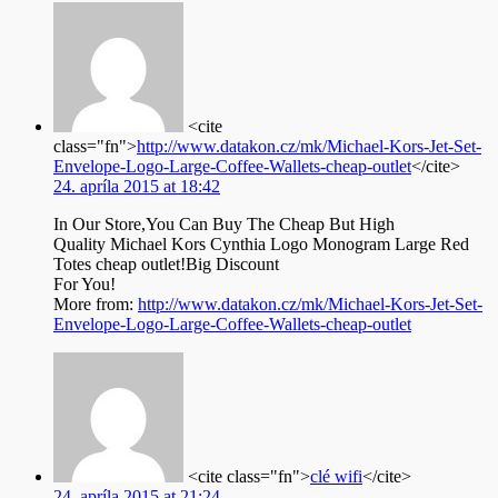
<cite
class="fn">
http://www.datakon.cz/mk/Michael-Kors-Jet-Set-
Envelope-Logo-Large-Coffee-Wallets-cheap-outlet
</cite>
24. apríla 2015 at 18:42
In Our Store,You Can Buy The Cheap But High
Quality Michael Kors Cynthia Logo Monogram Large Red
Totes cheap outlet!Big Discount
For You!
More from:
http://www.datakon.cz/mk/Michael-Kors-Jet-Set-
Envelope-Logo-Large-Coffee-Wallets-cheap-outlet
<cite class="fn">
clé wifi
</cite>
24. apríla 2015 at 21:24