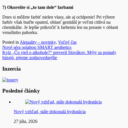
7) Okoreňte si „to tam dole“ farbami
Dnes si môžete farbiť nielen vlasy, ale aj ochlpenie! Pri výbere
farbív však buďte opatrní, oblasť genitálií je veľmi citlivá na
chemikálie. Je lepšie prikročiť k farbeniu len na poraste v oblasti
venušinho pahorku.
Posted in
Aktuality – novinky
,
Voľný čas
Navigácia
Nové séra oolaboo SMART aesthetics
Kvíz „Čo vieš o alkohole?“ preveril Slovákov. Mýty sa pomaly
v
búrajú, pijeme zodpovednejšie
článku
Inzercia
Posledné články
Nový vzhľad, stále dokonalá hydratácia
27 júla, 2026