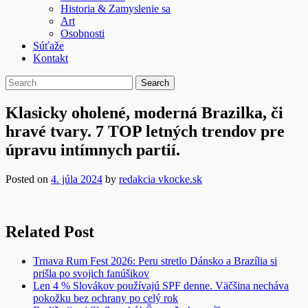
Historia & Zamyslenie sa
Art
Osobnosti
Súťaže
Kontakt
Klasicky oholené, moderná Brazilka, či
hravé tvary. 7 TOP letných trendov pre
úpravu intímnych partií.
Posted on
4. júla 2024
by
redakcia vkocke.sk
Related Post
Trnava Rum Fest 2026: Peru stretlo Dánsko a Brazília si
prišla po svojich fanúšikov
Len 4 % Slovákov používajú SPF denne. Väčšina necháva
pokožku bez ochrany po celý rok