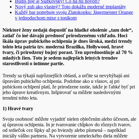
Budiš pije aj Slafkovský! Čo na ňu hovorí?
Nový zub ako vlastný? Toto dokážu moderné implantáty
Každý bar potrebuje svoju Zlatokopku: Jägermeister Orange
v jednoduchom mixe s tonikom
Niektoré ženy nedajú dopustiť na hladké oholenie „tam dole“,
zatiaľ čo iné dávajú prednosť prirodzenému vzhľadu. Hoci
škála úprav pubického ochlpenia je dnes široká, medzi trendy
tohto leta patria tzv. moderná Brazilka, Hollywood, hravé
tvary, či prirodzený bujný porast. Ten uprednostňuje až 70 %
mladých žien. Toto je sedem najlepších letných trendov
starostlivosti o intímne partie.
Trendy sa týkajú najrôznejších oblastí, a určite sa nevyhýbajú ani
úpravám pubického ochlpenia. Podobne ako u vlasov, aj pri
pubickom ochlpení platí, že prirodzene rastie, takže je ľahké byť pri
jeho úprave kreatívnym. Inšpirovať sa môžete nasledovnými
trendmi tohto leta.
1) Hravé tvary
Svoju osobnosť môžete vyjadriť nielen oblečením alebo účesom, ale
aj úpravou ochlpenia. In je tvarovanie chĺpkov do rôznych tvarov,
od srdiečok cez šípky až po hviezdy alebo písmená – napríklad
iniciály vášho partnera. Na vytvorenie umeleckého diela môžete