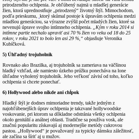
prirodzeného ochlpenia. Je obľúbený najmä u mladšej generácie
žien, ktorá uprednostňuje „prirodzený“ životný štýl. Mimochodom,
podľa prieskumu,
ktorý skúmal postoje k úpravám ochlpenia medzi
mladšou generáciou, sa výrazne zvýšil počet mladých žien, ktoré sa
nevenujú úprave svojho intímneho ochlpenia.
„Kým v roku 2014 si
intímne partie nechalo upraviť asi 70 % žien vo veku od 18 do 25
rokov, v roku 2021 to bolo len asi 29 %,“
objasňuje Veronika
Kubíčková.
5) Úhľadný trojuholník
Rovnako ako Brazilka, aj trojuholník sa zameriava na väčšinou
hladký vzhľad, ale namiesto úzkeho prúžku ponecháva na lone
úhľadne vyholený trojuholník. Jeho veľkosť závisí od toho, koľko
ochlpenia si chcete ponechať.
6) Hollywood alebo nikde ani chĺpok
Hladký štýl je dodnes mimoriadne trendy, takže jedným z
najobľúbenejších úprav ochlpenia je takzvané hollywoodske
voskovanie, pri ktorom sa dôkladne odstránia všetky ochlpenia
okolo genitálií a análnej oblasti. Tradične sa používa vosk, ale
značnú popularitu získavajú aj modernejšie metódy cukrovou
pastou. „Hollywood“ je považovaný za typicky dámsku záležitosť,
ale začína sa šíriť aj u mužov.