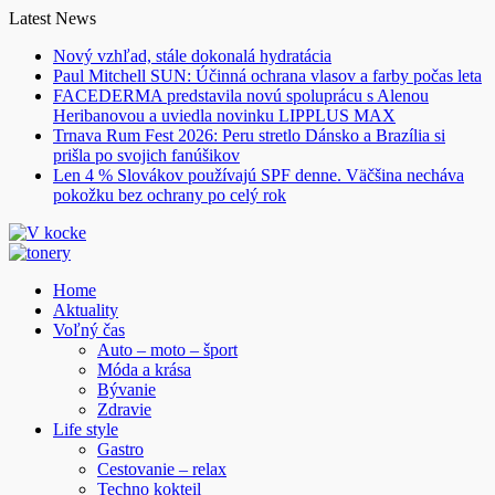
Skip
Latest News
to
Nový vzhľad, stále dokonalá hydratácia
content
Paul Mitchell SUN: Účinná ochrana vlasov a farby počas leta
FACEDERMA predstavila novú spoluprácu s Alenou
Heribanovou a uviedla novinku LIPPLUS MAX
Trnava Rum Fest 2026: Peru stretlo Dánsko a Brazília si
prišla po svojich fanúšikov
Len 4 % Slovákov používajú SPF denne. Väčšina necháva
pokožku bez ochrany po celý rok
Home
Aktuality
Voľný čas
Auto – moto – šport
Móda a krása
Bývanie
Zdravie
Life style
Gastro
Cestovanie – relax
Techno kokteil