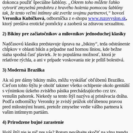
dokonca použiť špeciálne šablóny.
„Okrem toho môžete ľahko
vytvoriť zmyselnú predohru z hravého holenia pomocou šablóny
tak, že tento veľmi intímny akt zveríte svojmu partnerovi,“
hovorí
Veronika Kubíčková,
odborníčka z e-shopu
www.ruzovyslon.sk
,
ktorý predáva erotické pomôcky a zaoberá sa zdravou sexualitou.
2) Bikiny pre začiatočníkov a milovníkov jednoduchej klasiky
Nadčasovú klasiku predstavuje úprava na „bikiny“, teda odstránenie
chĺpkov v oblasti bikín a prípadne nad hornou líniou, kde bežne
siaha spodná časť plaviek. Je to populárna možnosť, ktorá je
relatívne rýchla, a ani v prípade voskovania nie je príliš bolestivá.
3) Moderná Brazilka
Ak sú pre dámy bikiny málo, môžu vyskúšať obľúbenú Brazilku.
Cieľom tohto štýlu je oholiť takmer všetko ochlpenie okolo genitálií
s výnimkou úzkeho zvislého pásika prechádzajúceho cez tzv.
venušin pahorok. Niekedy sa tento štýl nazýva aj pristávacia dráha.
Podľa odborníčky Veroniky je zvislý prúžok obľúbenou pravou
pred milostnými hrami, pretože zmyselne vedie vášho partnera k
vašim intímnym partiám.
4) Prirodzene bujné zarastenie
Holý štýl nie je nič pre vás? Potom neváhajte skočiť na vlnu trendu