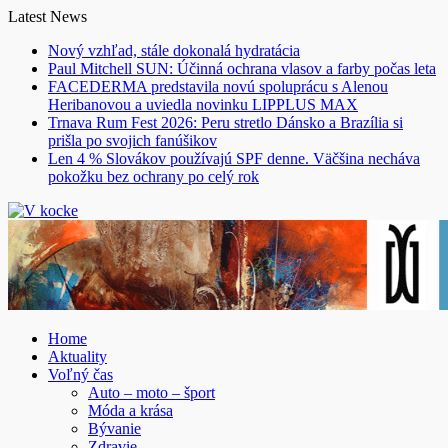
Skip
Latest News
to
Nový vzhľad, stále dokonalá hydratácia
content
Paul Mitchell SUN: Účinná ochrana vlasov a farby počas leta
FACEDERMA predstavila novú spoluprácu s Alenou
Heribanovou a uviedla novinku LIPPLUS MAX
Trnava Rum Fest 2026: Peru stretlo Dánsko a Brazília si
prišla po svojich fanúšikov
Len 4 % Slovákov používajú SPF denne. Väčšina necháva
pokožku bez ochrany po celý rok
Home
Aktuality
Voľný čas
Auto – moto – šport
Móda a krása
Bývanie
Zdravie