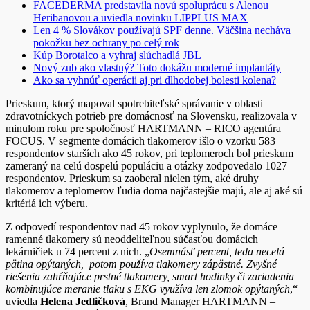
FACEDERMA predstavila novú spoluprácu s Alenou
Heribanovou a uviedla novinku LIPPLUS MAX
Len 4 % Slovákov používajú SPF denne. Väčšina necháva
pokožku bez ochrany po celý rok
Kúp Borotalco a vyhraj slúchadlá JBL
Nový zub ako vlastný? Toto dokážu moderné implantáty
Ako sa vyhnúť operácii aj pri dlhodobej bolesti kolena?
Prieskum, ktorý mapoval spotrebiteľské správanie v oblasti
zdravotníckych potrieb pre domácnosť na Slovensku, realizovala v
minulom roku pre spoločnosť HARTMANN – RICO agentúra
FOCUS. V segmente domácich tlakomerov išlo o vzorku 583
respondentov starších ako 45 rokov, pri teplomeroch bol prieskum
zameraný na celú dospelú populáciu a otázky zodpovedalo 1027
respondentov. Prieskum sa zaoberal nielen tým, aké druhy
tlakomerov a teplomerov ľudia doma najčastejšie majú, ale aj aké sú
kritériá ich výberu.
Z odpovedí respondentov nad 45 rokov vyplynulo, že domáce
ramenné tlakomery sú neoddeliteľnou súčasťou domácich
lekárničiek u 74 percent z nich. „
Osemnásť percent, teda necelá
pätina opýtaných, potom používa tlakomery zápästné. Zvyšné
riešenia zahŕňajúce prstné tlakomery, smart hodinky či zariadenia
kombinujúce meranie tlaku s EKG využíva len zlomok opýtaných
,“
uviedla
Helena Jedličková
, Brand Manager HARTMANN –