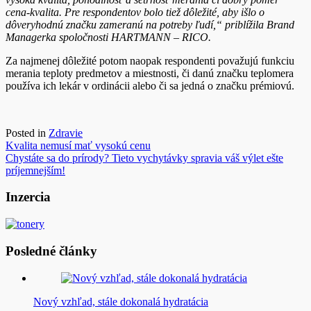
cena-kvalita. Pre respondentov bolo tiež dôležité, aby išlo o
dôveryhodnú značku zameranú na potreby ľudí,“ priblížila Brand
Managerka spoločnosti HARTMANN – RICO.
Za najmenej dôležité potom naopak respondenti považujú funkciu
merania teploty predmetov a miestnosti, či danú značku teplomera
používa ich lekár v ordinácii alebo či sa jedná o značku prémiovú.
Posted in
Zdravie
Navigácia
Kvalita nemusí mať vysokú cenu
Chystáte sa do prírody? Tieto vychytávky spravia váš výlet ešte
v
príjemnejším!
článku
Inzercia
Posledné články
Nový vzhľad, stále dokonalá hydratácia