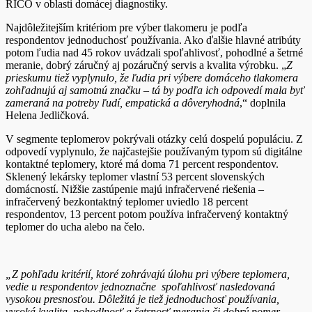
RICO v oblasti domácej diagnostiky.
Najdôležitejším kritériom pre výber tlakomeru je podľa
respondentov jednoduchosť používania. Ako ďalšie hlavné atribúty
potom ľudia nad 45 rokov uvádzali spoľahlivosť, pohodlné a šetrné
meranie, dobrý záručný aj pozáručný servis a kvalita výrobku. „
Z
prieskumu tiež vyplynulo, že ľudia pri výbere domáceho tlakomera
zohľadnujú aj samotnú značku – tá by podľa ich odpovedí mala byť
zameraná na potreby ľudí, empatická a dôveryhodná
,“ doplnila
Helena Jedličková.
V segmente teplomerov pokrývali otázky celú dospelú populáciu. Z
odpovedí vyplynulo, že najčastejšie používaným typom sú digitálne
kontaktné teplomery, ktoré má doma 71 percent respondentov.
Sklenený lekársky teplomer vlastní 53 percent slovenských
domácností. Nižšie zastúpenie majú infračervené riešenia –
infračervený bezkontaktný teplomer uviedlo 18 percent
respondentov, 13 percent potom používa infračervený kontaktný
teplomer do ucha alebo na čelo.
„Z pohľadu kritérií, ktoré zohrávajú úlohu pri výbere teplomera,
vedie u respondentov jednoznačne spoľahlivosť nasledovaná
vysokou presnosťou. Dôležitá je tiež jednoduchosť používania,
vysoká kvalita, pohodlnosť a šetrnosť merania či dobrý pomer