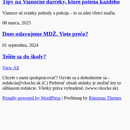
Tipy na Vianočné darčeky, ktoré potešia každého
Vianoce sú sviatky pohody a pokoja – to sa nám všetci snažia
08 marca, 2025
Dnes oslavujeme MDŽ. Viete prečo?
01 septembra, 2024
Tešíte sa do školy?
View All
Chcete s nami spolupracovať? Ozvite sa a dohodneme sa -
redakcia@vkocke.sk (C) Preberať obsah stránky je možné len so
súhlasom redakcie. Všetky práva vyhradené. (www.vkocke.sk)
Proudly powered by WordPress
|
Profitmag by
Rigorous Themes