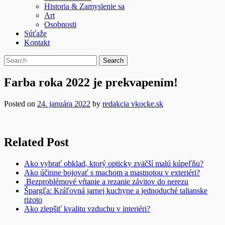
Historia & Zamyslenie sa
Art
Osobnosti
Súťaže
Kontakt
Farba roka 2022 je prekvapením!
Posted on
24. januára 2022
by
redakcia vkocke.sk
Related Post
Ako vybrať obklad, ktorý opticky zväčší malú kúpeľňu?
Ako účinne bojovať s machom a mastnotou v exteriéri?
Bezproblémové vŕtanie a rezanie závitov do nerezu
Špargľa: Kráľovná jarnej kuchyne a jednoduché talianske
rizoto
Ako zlepšiť kvalitu vzduchu v interiéri?