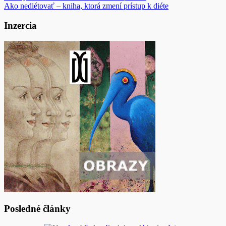
Ako nediétovať – kniha, ktorá zmení prístup k diéte
v
článku
Inzercia
Posledné články