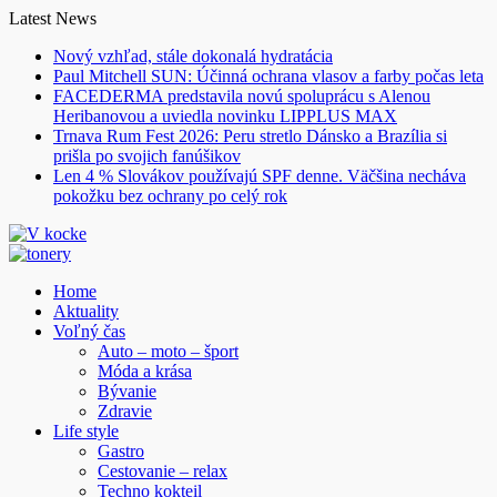
Skip
Latest News
to
Nový vzhľad, stále dokonalá hydratácia
content
Paul Mitchell SUN: Účinná ochrana vlasov a farby počas leta
FACEDERMA predstavila novú spoluprácu s Alenou
Heribanovou a uviedla novinku LIPPLUS MAX
Trnava Rum Fest 2026: Peru stretlo Dánsko a Brazília si
prišla po svojich fanúšikov
Len 4 % Slovákov používajú SPF denne. Väčšina necháva
pokožku bez ochrany po celý rok
Home
Aktuality
Voľný čas
Auto – moto – šport
Móda a krása
Bývanie
Zdravie
Life style
Gastro
Cestovanie – relax
Techno kokteil