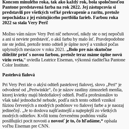
Koncom minulého roka, tak ako každý rok, bola spoločnosťou
Pantone predstavená farba na rok 2022. Jej zástupcovia si
predstavili pre všetkých veľké prekvapenie a raritu, pretože
nepochádza z jej existujúceho portfólia farieb. Farbou roka
2022 sa stala Very Peri!
Možno vám názov Very Peri nič nehovorí, nikdy ste o nej nepočuli
a ani si neviete predstaviť, o akú farbu by malo ísť. Pravdepodobne
nie ste jediní, pretože tento odtieň je úplne nový a vznikol počas
uplynulých mesiacov v roku 2021.
„Bolo pre nás skutočne
dôležité prísť s novou farbou,
pretože teraz máme úplne novú
víziu sveta,
“ uviedla Leatrice Eiseman, výkonná riaditeľka Pantone
Color Institute.
Pastelová fialová
Pri Very Peri ide o akýsi odtieň pastelovej fialovej, slovo „Peri“ je
odvodené od „Periwinkle“, čo je názov rastliny zimozeleň menšia,
ktorej kvietky majú bledofialový odtieň. Podľa profesionálov to
však také jednoduché nebude, podľa nich tento odtieň vznikol
fúziou červených a modrých podtónov vo fialovej farbe a je naozaj
jedinečný. „Je to doslova najšťastnejší a najteplejší zo všetkých
modrých odtieňov. Kvôli tomu červenému podtónu vnáša
posilňujúci pocit novosti a
novosť je to, čo hľadáme,“
opísala
voľbu Eiseman pre CNN.