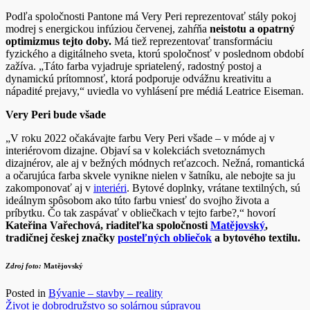
Podľa spoločnosti Pantone má Very Peri reprezentovať stály pokoj
modrej s energickou infúziou červenej, zahŕňa
neistotu a opatrný
optimizmus tejto doby.
Má tiež reprezentovať transformáciu
fyzického a digitálneho sveta, ktorú spoločnosť v poslednom období
zažíva. „Táto farba vyjadruje spriatelený, radostný postoj a
dynamickú prítomnosť, ktorá podporuje odvážnu kreativitu a
nápadité prejavy,“ uviedla vo vyhlásení pre médiá Leatrice Eiseman.
Very Peri bude všade
„V roku 2022 očakávajte farbu Very Peri všade – v móde aj v
interiérovom dizajne. Objaví sa v kolekciách svetoznámych
dizajnérov, ale aj v bežných módnych reťazcoch. Nežná, romantická
a očarujúca farba skvele vynikne nielen v šatníku, ale nebojte sa ju
zakomponovať aj v
interiéri
. Bytové doplnky, vrátane textilných, sú
ideálnym spôsobom ako túto farbu vniesť do svojho života a
príbytku. Čo tak zaspávať v obliečkach v tejto farbe?,“ hovorí
Kateřina Vařechová, riaditeľka spoločnosti
Matějovský
,
tradičnej
českej značky
posteľných obliečok
a bytového textilu.
Zdroj foto:
Matějovský
Posted in
Bývanie – stavby – reality
Navigácia
Život je dobrodružstvo so solárnou súpravou