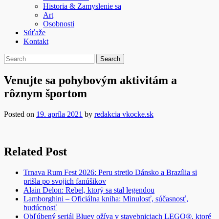
Historia & Zamyslenie sa
Art
Osobnosti
Súťaže
Kontakt
Venujte sa pohybovým aktivitám a
rôznym športom
Posted on
19. apríla 2021
by
redakcia vkocke.sk
Related Post
Trnava Rum Fest 2026: Peru stretlo Dánsko a Brazília si
prišla po svojich fanúšikov
Alain Delon: Rebel, ktorý sa stal legendou
Lamborghini – Oficiálna kniha: Minulosť, súčasnosť,
budúcnosť
Obľúbený seriál Bluey ožíva v stavebniciach LEGO®, ktoré