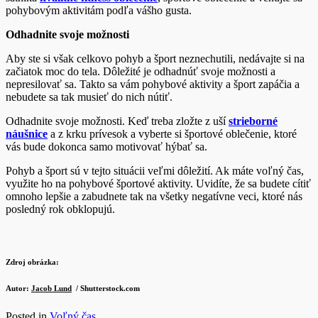
pohybovým aktivitám podľa vášho gusta.
Odhadnite svoje možnosti
Aby ste si však celkovo pohyb a šport neznechutili, nedávajte si na
začiatok moc do tela. Dôležité je odhadnúť svoje možnosti a
nepresilovať sa. Takto sa vám pohybové aktivity a šport zapáčia a
nebudete sa tak musieť do nich nútiť.
Odhadnite svoje možnosti. Keď treba zložte z uší
strieborné
náušnice
a z krku prívesok a vyberte si športové oblečenie, ktoré
vás bude dokonca samo motivovať hýbať sa.
Pohyb a šport sú v tejto situácii veľmi dôležití. Ak máte voľný čas,
využite ho na pohybové športové aktivity. Uvidíte, že sa budete cítiť
omnoho lepšie a zabudnete tak na všetky negatívne veci, ktoré nás
posledný rok obklopujú.
Zdroj obrázka:
Autor:
Jacob Lund
/ Shutterstock.com
Posted in
Voľný čas