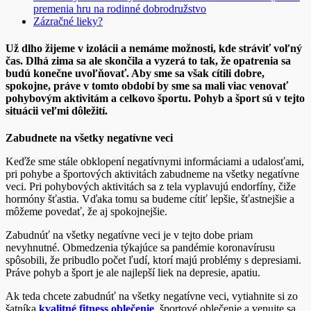
premenia hru na rodinné dobrodružstvo
Zázračné lieky?
Už dlho žijeme v izolácii a nemáme možnosti, kde stráviť voľný
čas. Dlhá zima sa ale skončila a vyzerá to tak, že opatrenia sa
budú konečne uvoľňovať. Aby sme sa však cítili dobre,
spokojne, práve v tomto období by sme sa mali viac venovať
pohybovým aktivitám a celkovo športu. Pohyb a šport sú v tejto
situácii veľmi dôležití.
Zabudnete na všetky negatívne veci
Keďže sme stále obklopení negatívnymi informáciami a udalosťami,
pri pohybe a športových aktivitách zabudneme na všetky negatívne
veci. Pri pohybových aktivitách sa z tela vyplavujú endorfíny, čiže
hormóny šťastia. Vďaka tomu sa budeme cítiť lepšie, šťastnejšie a
môžeme povedať, že aj spokojnejšie.
Zabudnúť na všetky negatívne veci je v tejto dobe priam
nevyhnutné. Obmedzenia týkajúce sa pandémie koronavírusu
spôsobili, že pribudlo počet ľudí, ktorí majú problémy s depresiami.
Práve pohyb a šport je ale najlepší liek na depresie, apatiu.
Ak teda chcete zabudnúť na všetky negatívne veci, vytiahnite si zo
šatníka
kvalitné fitness oblečenie
, športové oblečenie a venujte sa