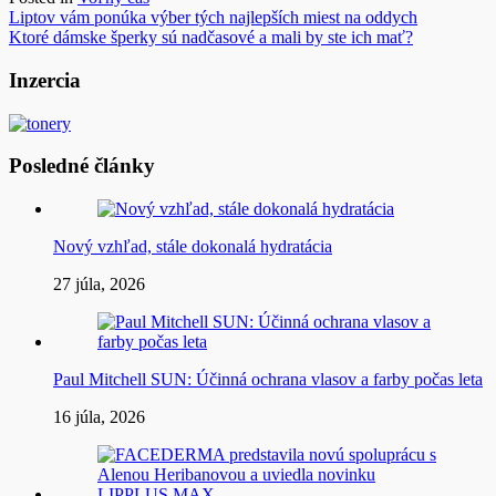
Navigácia
Liptov vám ponúka výber tých najlepších miest na oddych
Ktoré dámske šperky sú nadčasové a mali by ste ich mať?
v
článku
Inzercia
Posledné články
Nový vzhľad, stále dokonalá hydratácia
27 júla, 2026
Paul Mitchell SUN: Účinná ochrana vlasov a farby počas leta
16 júla, 2026