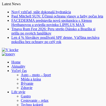
Skip
Latest News
to
Nový vzhľad, stále dokonalá hydratácia
content
Paul Mitchell SUN: Účinná ochrana vlasov a farby počas leta
FACEDERMA predstavila novú spoluprácu s Alenou
Heribanovou a uviedla novinku LIPPLUS MAX
Trnava Rum Fest 2026: Peru stretlo Dánsko a Brazília si
prišla po svojich fanúšikov
Len 4 % Slovákov používajú SPF denne. Väčšina necháva
pokožku bez ochrany po celý rok
Home
Aktuality
Voľný čas
Auto – moto – šport
Móda a krása
Bývanie
Zdravie
Life style
Gastro
Cestovanie – relax
Techno kokteil