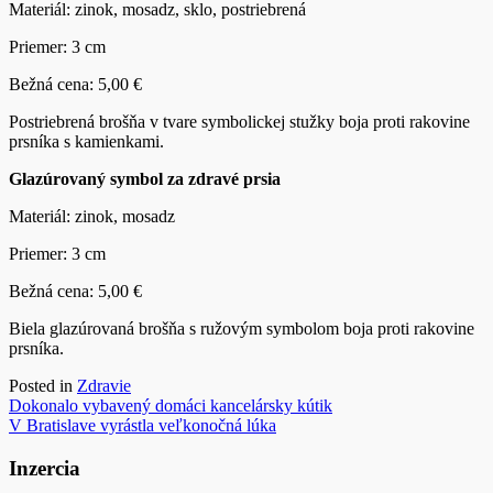
Materiál: zinok, mosadz, sklo, postriebrená
Priemer: 3 cm
Bežná cena: 5,00 €
Postriebrená brošňa v tvare symbolickej stužky boja proti rakovine
prsníka s kamienkami.
Glazúrovaný symbol za zdravé prsia
Materiál: zinok, mosadz
Priemer: 3 cm
Bežná cena: 5,00 €
Biela glazúrovaná brošňa s ružovým symbolom boja proti rakovine
prsníka.
Posted in
Zdravie
Navigácia
Dokonalo vybavený domáci kancelársky kútik
V Bratislave vyrástla veľkonočná lúka
v
článku
Inzercia