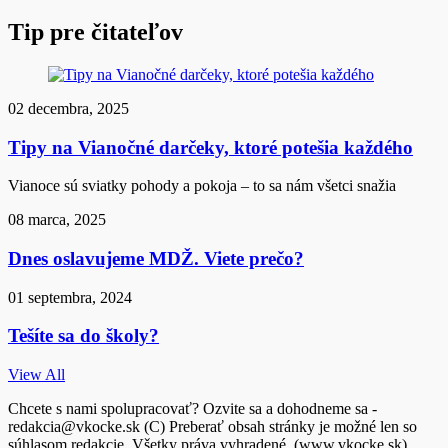
Tip pre čitateľov
02 decembra, 2025
Tipy na Vianočné darčeky, ktoré potešia každého
Vianoce sú sviatky pohody a pokoja – to sa nám všetci snažia
08 marca, 2025
Dnes oslavujeme MDŽ. Viete prečo?
01 septembra, 2024
Tešíte sa do školy?
View All
Chcete s nami spolupracovať? Ozvite sa a dohodneme sa -
redakcia@vkocke.sk (C) Preberať obsah stránky je možné len so
súhlasom redakcie. Všetky práva vyhradené. (www.vkocke.sk)