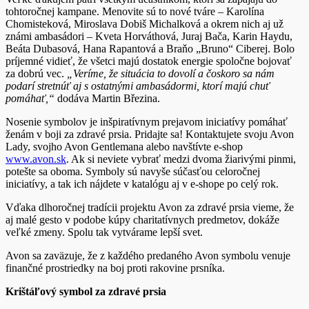
tohtoročnej kampane. Menovite sú to nové tváre – Karolína
Chomisteková, Miroslava Dobiš Michalková a okrem nich aj už
známi ambasádori – Kveta Horváthová, Juraj Bača, Karin Haydu,
Beáta Dubasová, Hana Rapantová a Braňo „Bruno“ Ciberej. Bolo
príjemné vidieť, že všetci majú dostatok energie spoločne bojovať
za dobrú vec.
„Veríme, že situácia to dovolí a čoskoro sa nám
podarí stretnúť aj s ostatnými ambasádormi, ktorí majú chuť
pomáhať,“
dodáva Martin Březina.
Nosenie symbolov je inšpiratívnym prejavom iniciatívy pomáhať
ženám v boji za zdravé prsia. Pridajte sa! Kontaktujete svoju Avon
Lady, svojho Avon Gentlemana alebo navštívte e-shop
www.avon.sk
. Ak si neviete vybrať medzi dvoma žiarivými pinmi,
potešte sa oboma. Symboly sú navyše súčasťou celoročnej
iniciatívy, a tak ich nájdete v katalógu aj v e-shope po celý rok.
Vďaka dlhoročnej tradícii projektu Avon za zdravé prsia vieme, že
aj malé gesto v podobe kúpy charitatívnych predmetov, dokáže
veľké zmeny. Spolu tak vytvárame lepší svet.
Avon sa zaväzuje, že z každého predaného Avon symbolu venuje
finančné prostriedky na boj proti rakovine prsníka.
Krištáľový symbol za zdravé prsia