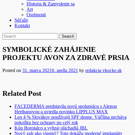
Historia & Zamyslenie sa
Art
Osobnosti
Súťaže
Kontakt
SYMBOLICKÉ ZAHÁJENIE
PROJEKTU AVON ZA ZDRAVÉ PRSIA
Posted on
31. marca 2021
6. apríla 2021
by
redakcia vkocke.sk
Related Post
FACEDERMA predstavila novú spoluprácu s Alenou
Heribanovou a uviedla novinku LIPPLUS MAX
Len 4 % Slovákov používajú SPF denne. Väčšina necháva
pokožku bez ochrany po celý rok
Kúp Borotalco a vyhraj slúchadlá JBL
Nový zub ako vlastný? Toto dokážu moderné implantáty