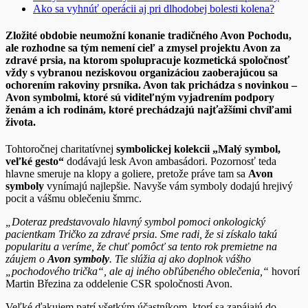
Ako sa vyhnúť operácii aj pri dlhodobej bolesti kolena?
Zložité obdobie neumožní konanie tradičného Avon Pochodu,
ale rozhodne sa tým nemení cieľ a zmysel projektu Avon za
zdravé prsia, na ktorom spolupracuje kozmetická spoločnosť
vždy s vybranou neziskovou organizáciou zaoberajúcou sa
ochorením rakoviny prsníka. Avon tak prichádza s novinkou –
Avon symbolmi, ktoré sú viditeľným vyjadrením podpory
ženám a ich rodinám, ktoré prechádzajú najťažšími chvíľami
života.
Tohtoročnej charitatívnej
symbolickej kolekcii „Malý symbol,
veľké gesto“
dodávajú lesk Avon ambasádori. Pozornosť teda
hlavne smeruje na klopy a goliere, pretože práve tam sa
Avon
symboly
vynímajú najlepšie. Navyše vám symboly dodajú hrejivý
pocit a vášmu oblečeniu šmrnc.
„Doteraz predstavovalo hlavný symbol pomoci onkologický
pacientkam Tričko za zdravé prsia. Sme radi, že si získalo takú
popularitu a veríme, že chuť pomôcť sa tento rok premietne na
záujem o
Avon symboly
. Tie slúžia aj ako doplnok vášho
„pochodového trička“, ale aj iného obľúbeného oblečenia,“
hovorí
Martin Březina za oddelenie CSR spoločnosti Avon.
Veľké ďakujem patrí všetkým účastníkom, ktorí sa zapájajú do