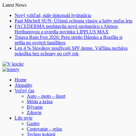
Skip
Latest News
to
Nový vzhľad, stále dokonalá hydratácia
content
Paul Mitchell SUN: Účinná ochrana vlasov a farby počas leta
FACEDERMA predstavila novú spoluprácu s Alenou
Heribanovou a uviedla novinku LIPPLUS MAX
Trnava Rum Fest 2026: Peru stretlo Dánsko a Brazília si
prišla po svojich fanúšikov
Len 4 % Slovákov používajú SPF denne. Väčšina necháva
pokožku bez ochrany po celý rok
Home
Aktuality
Voľný čas
Auto – moto – šport
Móda a krása
Bývanie
Zdravie
Life style
Gastro
Cestovanie – relax
Techno kokteil