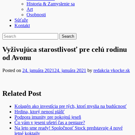
Historia & Zamyslenie sa
Art
Osobnosti
Súťaže
Kontakt
Vyživujúca starostlivosť pre celú rodinu
od Avonu
Posted on
24. januára 2021
24. januára 2021
by
redakcia vkocke.sk
Related Post
Kolagén ako investícia pre tých, ktorí myslia na budúcnosť
Hrdina, ktorý nenosí plášť
Podpora imunity pre pokojnú jeseň
Čo vám v jeseni ušetrí čas a peniaze?
Na leto sme ready! Spoločnosť Stock predstavuje 4 nové
letné koktaily