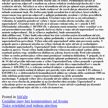
Súťaže sa môžu zúčastniť len osoby staršie ako 18 rokov. Podmienkou súťaže je
odoslať správnu odpoveď e-mailom na adresu redakcie (redakcia@vkocke.sk) v čase
realizácie súťaže. Súťažiaci sa stáva účastníkom súťaže po splnení tejto podmienky.
Vyžrebovanie výhercu súťaže sa bude realizovať do troch dní po ukončení súťaže, ak
nebude oznámené inak. Do žrebovania budú zaradení len tí súťažiaci, ktorí odošlú v
stanovenom čase správnu odpoveď a spĺňajú podmienky uvedené v týchto pravidlách.
Výhercovia budú kontaktovaní mailom. Účastníci tejto súťaže sa jej zúčastňujú s
vedomím, že nemôžu požadovať výhru v inom rozsahu okrem rozsahu, aký určí
usporiadateľ. Účastníci tejto súťaže sú si súčasne vedomí toho, že v zmysle § 845
Občianskeho zákonníka č. 40/1964 Zb. v platnom znení nemožno výhry vymáhať a to
ani prostredníctvom súdu. V prípade tlačovej chyby o tejto súťaži usporiadateľ za toto
nenesie zodpovednosť. Ak je výherca neplnoletý, bude automaticky
diskvalifikovaný. Výhry budú odovzdané len tým vyžrebovaným účastníkom súťaže,
ktorí dodržia pravidlá tejto súťaže, splnia podmienky v nich stanovené a ich nárok bude
usporiadateľom potvrdený. Výhru odovzdá usporiadateľ alebo ním poverená osoba. V
prípade sporu o platnosti nároku na výhru vloženú do tejto súťaže je rozhodujúce
rozhodnutie usporiadateľa. Usporiadateľ bude výhercu kontaktovať prostredníctvom e-
mailovej správy. Vecné výhry budú jednotlivým výhercom odovzdané osobne alebo
zasielané poštou resp. zásielkovou službou na adresu, ktorú uvedú. Pred odovzdaním
výhier sa osoba preberajúca výhru musí preukázať osobným dokladom. V prípade, že si
výherca výhru neprevezme alebo nepreukáže splnenie podmienok na odovzdanie výhry
do 14 dní od prvého informovania o výhre Usporiadateľom, výhra prepadá v prospech
usporiadateľa. Účastník zapojením sa do tejto súťaže dáva usporiadateľovi v zmysle
zákona č. 428/2002 Z.z. o ochrane osobných údajov v platnom znení súhlas na
spracovanie svojich osobných údajov pre potreby tejto súťaže v zmysle § 65 zákona č.
610/2003 Z.z. o elektronických komunikáciách súhlas na volanie alebo zasielanie SMS na
číslo telefónu poskytnuté v registračnom formulári na účely priameho
marketingu. V prípade výhry dáva účastník súťaže súhlas so zverejnením celého mena a
obce na www.vkocke.sk, prípadne aj na facebookovskej stránke. Usporiadateľ si
vyhradzuje právo na zmenu pravidiel. Účasťou v tejto súťaži vyjadrujú jej účastníci
súhlas s pravidlami tejto súťaže a s ich záväznosťou.
Posted in
Súťaže
Navigácia
Geniálne riasy bez kompromisov od Avonu
Tisíce svietidiel pod jednou strechou