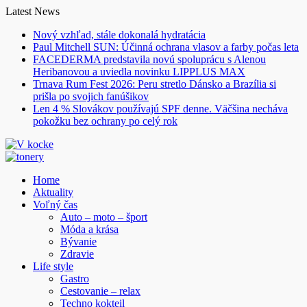
Skip
Latest News
to
Nový vzhľad, stále dokonalá hydratácia
content
Paul Mitchell SUN: Účinná ochrana vlasov a farby počas leta
FACEDERMA predstavila novú spoluprácu s Alenou
Heribanovou a uviedla novinku LIPPLUS MAX
Trnava Rum Fest 2026: Peru stretlo Dánsko a Brazília si
prišla po svojich fanúšikov
Len 4 % Slovákov používajú SPF denne. Väčšina necháva
pokožku bez ochrany po celý rok
Home
Aktuality
Voľný čas
Auto – moto – šport
Móda a krása
Bývanie
Zdravie
Life style
Gastro
Cestovanie – relax
Techno kokteil