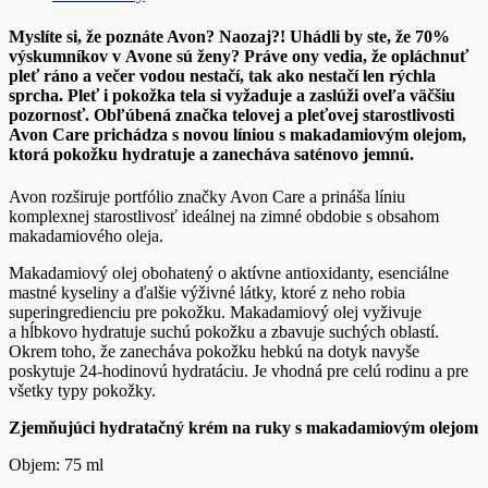
Myslíte si, že poznáte Avon? Naozaj?! Uhádli by ste, že 70%
výskumníkov v Avone sú ženy? Práve ony vedia, že opláchnuť
pleť ráno a večer vodou nestačí, tak ako nestačí len rýchla
sprcha. Pleť i pokožka tela si vyžaduje a zaslúži oveľa väčšiu
pozornosť. Obľúbená značka telovej a pleťovej starostlivosti
Avon Care prichádza s novou líniou s makadamiovým olejom,
ktorá pokožku hydratuje a zanecháva saténovo jemnú.
Avon rozširuje portfólio značky Avon Care a prináša líniu
komplexnej starostlivosť ideálnej na zimné obdobie s obsahom
makadamiového oleja.
Makadamiový olej obohatený o aktívne antioxidanty, esenciálne
mastné kyseliny a ďalšie výživné látky, ktoré z neho robia
superingredienciu pre pokožku. Makadamiový olej vyživuje
a hĺbkovo hydratuje suchú pokožku a zbavuje suchých oblastí.
Okrem toho, že zanecháva pokožku hebkú na dotyk navyše
poskytuje 24-hodinovú hydratáciu. Je vhodná pre celú rodinu a pre
všetky typy pokožky.
Zjemňujúci hydratačný krém na ruky s makadamiovým olejom
Objem: 75 ml