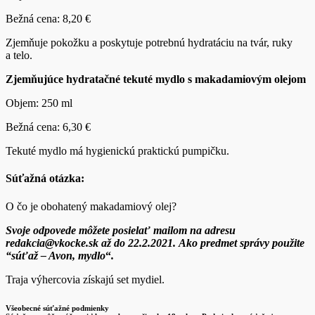
Bežná cena: 8,20 €
Zjemňuje pokožku a poskytuje potrebnú hydratáciu na tvár, ruky
a telo.
Zjemňujúce hydratačné tekuté mydlo s makadamiovým olejom
Objem: 250 ml
Bežná cena: 6,30 €
Tekuté mydlo má hygienickú praktickú pumpičku.
Súťažná otázka:
O čo je obohatený makadamiový olej?
Svoje odpovede môžete posielať mailom na adresu
redakcia@vkocke.sk až do 22.2.2021.
Ako predmet správy použite
“súťaž – Avon, mydlo
“
.
Traja výhercovia získajú set mydiel.
Všeobecné súťažné podmienky