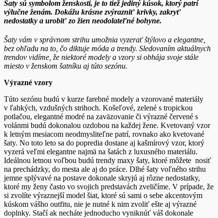
Šaty sú symbolom ženskosti, je to tiež jediný kúsok, ktorý patrí
výlučne ženám.
Dokážu krásne zvýrazniť krivky, zakryť
nedostatky a urobiť zo žien neodolateľné bohyne.
Šaty vám v správnom strihu umožnia vyzerať štýlovo a elegantne,
bez ohľadu na to, čo diktuje móda a trendy. Sledovaním aktuálnych
trendov vidíme, že niektoré modely a vzory si
obhája svoje stále
miesto v ženskom šatníku aj túto sezónu.
Výrazné vzory
Túto sezónu budú v kurze farebné modely a vzorované materiály
v ľahkých, vzdušných strihoch. Košeľové, zelené s tropickou
potlačou, elegantné modré na zaväzovanie či výrazné červené s
volánmi budú dokonalou ozdobou na každej žene. Kvetovaný vzor
k letným mesiacom neodmysliteľne patrí, rovnako ako kvetované
šaty. No toto leto sa do popredia dostane aj kašmírový vzor, ktorý
vyzerá veľmi elegantne najmä na šatách z luxusného materiálu.
Ideálnou letnou voľbou budú trendy maxy šaty, ktoré môžete nosiť
na prechádzky, do mesta ale aj do práce. Dlhé šaty voľného strihu
jemne splývavé na postave dokonale skryjú aj rôzne nedostatky,
ktoré my ženy často vo svojich predstavách zveličíme. V prípade, že
si zvolíte výraznejší model šiat, ktoré sú sami o sebe akcentovým
kúskom vášho outfitu, nie je nutné k nim zvoliť ešte aj výrazné
doplnky. Stačí ak necháte jednoducho vyniknúť váš dokonale