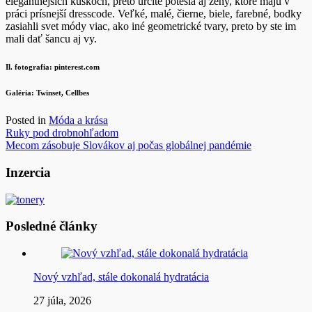
elegantnejších kúskoch, preto určite potešia aj ženy, ktoré majú v
práci prísnejší dresscode. Veľké, malé, čierne, biele, farebné, bodky
zasiahli svet módy viac, ako iné geometrické tvary, preto by ste im
mali dať šancu aj vy.
Il. fotografia: pinterest.com
Galéria: Twinset, Cellbes
Posted in
Móda a krása
Navigácia
Ruky pod drobnohľadom
Mecom zásobuje Slovákov aj počas globálnej pandémie
v
článku
Inzercia
Posledné články
Nový vzhľad, stále dokonalá hydratácia
27 júla, 2026