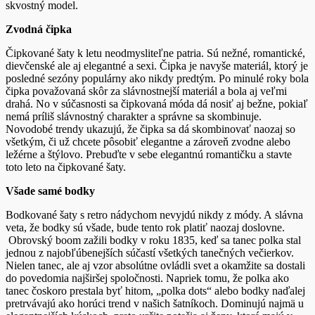
skvostný model.
Zvodná čipka
Čipkované šaty k letu neodmysliteľne patria. Sú nežné, romantické,
dievčenské ale aj elegantné a sexi. Čipka je navyše materiál, ktorý je
posledné sezóny populárny ako nikdy predtým. Po minulé roky bola
čipka považovaná skôr za slávnostnejší materiál a bola aj veľmi
drahá. No v súčasnosti sa čipkovaná móda dá nosiť aj bežne, pokiaľ
nemá príliš slávnostný charakter a správne sa skombinuje.
Novodobé trendy ukazujú, že čipka sa dá skombinovať naozaj so
všetkým, či už chcete pôsobiť elegantne a zároveň zvodne alebo
ležérne a štýlovo. Prebuďte v sebe elegantnú romantičku a stavte
toto leto na čipkované šaty.
Všade samé bodky
Bodkované šaty s retro nádychom nevyjdú nikdy z módy. A slávna
veta, že bodky sú všade, bude tento rok platiť naozaj doslovne.
Obrovský boom zažili bodky v roku 1835, keď sa tanec polka stal
jednou z najobľúbenejších súčastí všetkých tanečných večierkov.
Nielen tanec, ale aj vzor absolútne ovládli svet a okamžite sa dostali
do povedomia najširšej spoločnosti. Napriek tomu, že polka ako
tanec čoskoro prestala byť hitom, „polka dots“ alebo bodky naďalej
pretrvávajú ako horúci trend v našich šatníkoch. Dominujú najmä u