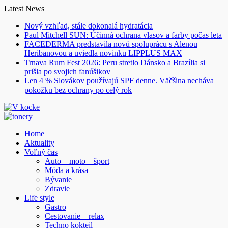
Skip
Latest News
to
Nový vzhľad, stále dokonalá hydratácia
content
Paul Mitchell SUN: Účinná ochrana vlasov a farby počas leta
FACEDERMA predstavila novú spoluprácu s Alenou
Heribanovou a uviedla novinku LIPPLUS MAX
Trnava Rum Fest 2026: Peru stretlo Dánsko a Brazília si
prišla po svojich fanúšikov
Len 4 % Slovákov používajú SPF denne. Väčšina necháva
pokožku bez ochrany po celý rok
Home
Aktuality
Voľný čas
Auto – moto – šport
Móda a krása
Bývanie
Zdravie
Life style
Gastro
Cestovanie – relax
Techno kokteil