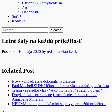
Historia & Zamyslenie sa
Art
Osobnosti
Súťaže
Kontakt
Letné šaty na každú príležitosť
Posted on
10. mája 2020
by
redakcia vkocke.sk
Related Post
Nový vzhľad, stále dokonalá hydratácia
Paul Mitchell SUN: Účinná ochrana vlasov a farby počas leta
Trápia vás riedke vlasy? Ako im navrátiť stratený objem?
Dotyk slnka – prirodzené jarné líčenie s bronzerom od
Annabelle Minerals
NEUMA mini: praktické mini súpravy pre každú príležitosť