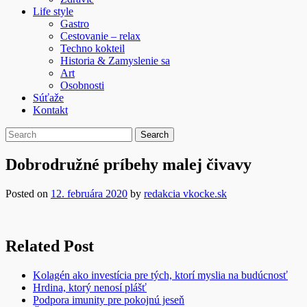
Life style
Gastro
Cestovanie – relax
Techno kokteil
Historia & Zamyslenie sa
Art
Osobnosti
Súťaže
Kontakt
Dobrodružné príbehy malej čivavy
Posted on
12. februára 2020
by
redakcia vkocke.sk
Related Post
Kolagén ako investícia pre tých, ktorí myslia na budúcnosť
Hrdina, ktorý nenosí plášť
Podpora imunity pre pokojnú jeseň