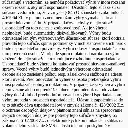
zúčastňujú s vedomím, že nemôžu požadovať výhru v inom rozsahu
okrem rozsahu, aký určí usporiadateľ. Účastníci tejto súťaže sú si
súčasne vedomí toho, že v zmysle § 845 Občianskeho zákonníka č.
40/1964 Zb. v platnom znení nemožno výhry vymáhať a to ani
prostredníctvom súdu. V prípade tlačovej chyby o tejto súťaži
usporiadateľ za toto nenesie zodpovednosť. Ak je výherca
neplnoletý, bude automaticky diskvalifikovaný. Výhry budú
odovzdané len tým vyžrebovaným účastníkom súťaže, ktorí dodržia
pravidlá tejto súťaže, splnia podmienky v nich stanovené a ich nárok
bude usporiadateľom potvrdený. Výhru odovzdá usporiadateľ alebo
ním poverená osoba. V prípade sporu o platnosti nároku na výhru
vloženú do tejto súťaže je rozhodujúce rozhodnutie usporiadateľa.
Usporiadateľ bude výhercu kontaktovať prostredníctvom e-mailovej
správy. Vecné výhry budú jednotlivým výhercom odovzdané
osobne alebo zasielané poštou resp. zásielkovou službou na adresu,
ktorú uvedú. Pred odovzdaním výhier sa osoba preberajúca výhru
musí preukázať osobným dokladom. V prípade, že si výherca výhru
neprevezme alebo nepreukáže splnenie podmienok na odovzdanie
výhry do 14 dní od prvého informovania o výhre Usporiadateľom,
výhra prepadá v prospech usporiadateľa. Účastník zapojením sa do
tejto súťaže dáva usporiadateľovi v zmysle zákona č. 428/2002 Z.z.
o ochrane osobných údajov v platnom znení súhlas na spracovanie
svojich osobných údajov pre potreby tejto súťaže v zmysle § 65
zákona č. 610/2003 Z.z. o elektronických komunikáciách súhlas na
volanie alebo zasielanie SMS na číslo telefónu poskytnuté v