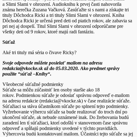
a Slimi Slami v ohrození. Audioknihu k prvej časti nahovorila
známa herečka Zuzana Vačková. Zasúťažte si s nami a získajte tri
tituly Dôchodca Ricki a tri tituly Slimi Slami v ohrození. Kniha
Dôchodca Ricki je určená pred deti od piatich rokov, ale zabavia sa
pri nej aj dospelí. Titul Slimi Slami v ohrození odporúčame pre
všetky deti od 9 rokov, ktoré majú radi fantáziu.
Súťaž
Aké tri tituly má séria o čivave Ricky?
Svoje odpovede môžete posielať mailom na adresu
redakcia@vkocke.sk až do 05.03.2020.
Ako predmet správy
použite “súťaž –Knihy
“
.
Všeobecné súťažné podmienky
Súťaže sa môžu zúčastniť len osoby staršie ako 18
rokov. Podmienkou súťaže je odoslať správnu odpoveď e-mailom
na adresu redakcie (redakcia@vkocke.sk) v čase realizácie súťaže.
Súťažiaci sa stáva účastníkom súťaže po splnení tejto podmienky.
Vyžrebovanie výhercu súťaže sa bude realizovať do troch dní po
ukončení súťaže, ak nebude oznámené inak. Do žrebovania budú
zaradení len tí súťažiaci, ktorí odošlú v stanovenom čase správnu
odpoveď a spĺňajú podmienky uvedené v týchto pravidlách.
Výhercovia budú kontaktovaní mailom. Účastníci tejto súťaže sa jej