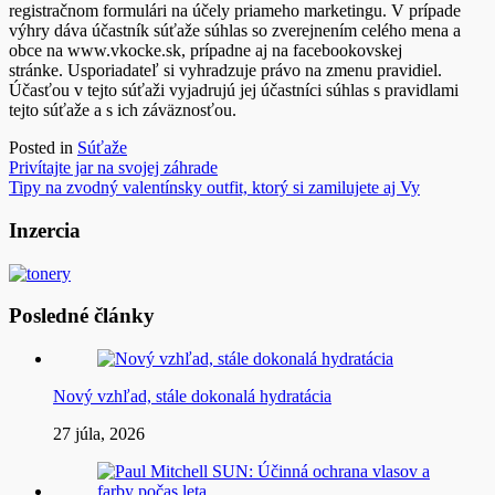
registračnom formulári na účely priameho marketingu. V prípade
výhry dáva účastník súťaže súhlas so zverejnením celého mena a
obce na www.vkocke.sk, prípadne aj na facebookovskej
stránke. Usporiadateľ si vyhradzuje právo na zmenu pravidiel.
Účasťou v tejto súťaži vyjadrujú jej účastníci súhlas s pravidlami
tejto súťaže a s ich záväznosťou.
Posted in
Súťaže
Navigácia
Privítajte jar na svojej záhrade
Tipy na zvodný valentínsky outfit, ktorý si zamilujete aj Vy
v
článku
Inzercia
Posledné články
Nový vzhľad, stále dokonalá hydratácia
27 júla, 2026