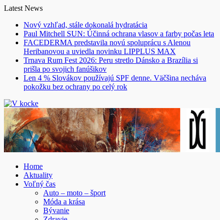
Skip
Latest News
to
Nový vzhľad, stále dokonalá hydratácia
content
Paul Mitchell SUN: Účinná ochrana vlasov a farby počas leta
FACEDERMA predstavila novú spoluprácu s Alenou
Heribanovou a uviedla novinku LIPPLUS MAX
Trnava Rum Fest 2026: Peru stretlo Dánsko a Brazília si
prišla po svojich fanúšikov
Len 4 % Slovákov používajú SPF denne. Väčšina necháva
pokožku bez ochrany po celý rok
Home
Aktuality
Voľný čas
Auto – moto – šport
Móda a krása
Bývanie
Zdravie