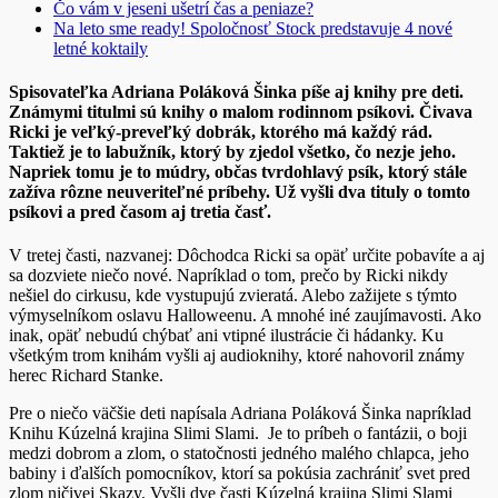
Čo vám v jeseni ušetrí čas a peniaze?
Na leto sme ready! Spoločnosť Stock predstavuje 4 nové
letné koktaily
Spisovateľka Adriana Poláková Šinka píše aj knihy pre deti.
Známymi titulmi sú knihy o malom rodinnom psíkovi. Čivava
Ricki je veľký-preveľký dobrák, ktorého má každý rád.
Taktiež je to labužník, ktorý by zjedol všetko, čo nezje jeho.
Napriek tomu je to múdry, občas tvrdohlavý psík, ktorý stále
zažíva rôzne neuveriteľné príbehy. Už vyšli dva tituly o tomto
psíkovi a pred časom aj tretia časť.
V tretej časti, nazvanej: Dôchodca Ricki sa opäť určite pobavíte a aj
sa dozviete niečo nové. Napríklad o tom, prečo by Ricki nikdy
nešiel do cirkusu, kde vystupujú zvieratá. Alebo zažijete s týmto
výmyselníkom oslavu Halloweenu. A mnohé iné zaujímavosti. Ako
inak, opäť nebudú chýbať ani vtipné ilustrácie či hádanky. Ku
všetkým trom knihám vyšli aj audioknihy, ktoré nahovoril známy
herec Richard Stanke.
Pre o niečo väčšie deti napísala Adriana Poláková Šinka napríklad
Knihu Kúzelná krajina Slimi Slami. Je to príbeh o fantázii, o boji
medzi dobrom a zlom, o statočnosti jedného malého chlapca, jeho
babiny i ďalších pomocníkov, ktorí sa pokúsia zachrániť svet pred
zlom ničivej Skazy. Vyšli dve časti Kúzelná krajina Slimi Slami