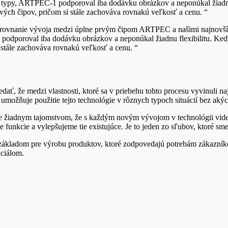
a typy, ARTPEC-1 podporoval iba dodávku obrázkov a neponúkal žiadnu 
ch čipov, pričom si stále zachováva rovnakú veľkosť a cenu. “
porovnanie vývoja medzi úplne prvým čipom ARTPEC a našimi najnovší
podporoval iba dodávku obrázkov a neponúkal žiadnu flexibilitu. Keď 
tále zachováva rovnakú veľkosť a cenu. “
ť, že medzi vlastnosti, ktoré sa v priebehu tohto procesu vyvinuli najvi
 umožňuje použitie tejto technológie v rôznych typoch situácií bez ak
ie je žiadnym tajomstvom, že s každým novým vývojom v technológii vid
ie funkcie a vylepšujeme tie existujúce. Je to jeden zo sľubov, ktoré 
ákladom pre výrobu produktov, ktoré zodpovedajú potrebám zákazníkov 
nciálom.