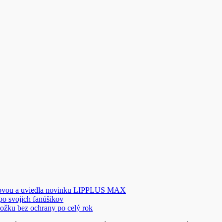
novou a uviedla novinku LIPPLUS MAX
 po svojich fanúšikov
ožku bez ochrany po celý rok