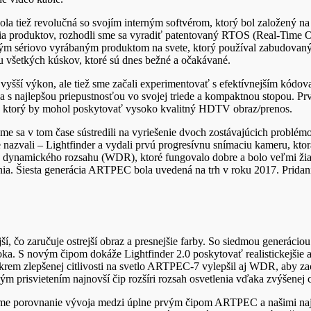
la tiež revolučná so svojím interným softvérom, ktorý bol založený 
ia produktov, rozhodli sme sa vyradiť patentovaný RTOS (Real-Time Op
ým sériovo vyrábaným produktom na svete, ktorý používal zabudovaný 
u všetkých kúskov, ktoré sú dnes bežné a očakávané.
vyšší výkon, ale tiež sme začali experimentovať s efektívnejším kó
ea s najlepšou priepustnosťou vo svojej triede a kompaktnou stopou. Pr
, ktorý by mohol poskytovať vysoko kvalitný HDTV obraz/prenos.
e sa v tom čase sústredili na vyriešenie dvoch zostávajúcich problém
 nazvali – Lightfinder a vydali prvú progresívnu snímaciu kameru, kto
o dynamického rozsahu (WDR), ktoré fungovalo dobre a bolo veľmi žia
. Šiesta generácia ARTPEC bola uvedená na trh v roku 2017. Pridaním
ší, čo zaručuje ostrejší obraz a presnejšie farby. So siedmou generáci
roka. S novým čipom dokáže Lightfinder 2.0 poskytovať realistickejšie a
Okrem zlepšenej citlivosti na svetlo ARTPEC-7 vylepšil aj WDR, aby zach
m prisvietením najnovší čip rozšíri rozsah osvetlenia vďaka zvýšenej cit
iame porovnanie vývoja medzi úplne prvým čipom ARTPEC a našimi na