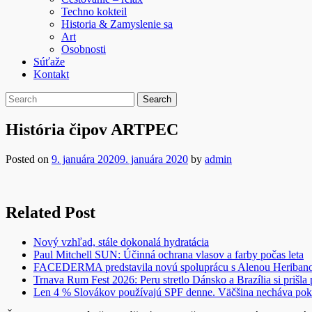
Techno kokteil
Historia & Zamyslenie sa
Art
Osobnosti
Súťaže
Kontakt
História čipov ARTPEC
Posted on
9. januára 2020
9. januára 2020
by
admin
Related Post
Nový vzhľad, stále dokonalá hydratácia
Paul Mitchell SUN: Účinná ochrana vlasov a farby počas leta
FACEDERMA predstavila novú spoluprácu s Alenou Heriba
Trnava Rum Fest 2026: Peru stretlo Dánsko a Brazília si prišla
Len 4 % Slovákov používajú SPF denne. Väčšina necháva pok