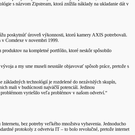
ógie s názvom Zipstream, ktorá znížila náklady na ukladanie dát v
kážu poskytnúť úroveň výkonnosti, ktorú kamery AXIS potrebovali.
rh v Comdexe v novembri 1999.
roduktov na kompletné portfólio, ktoré neskôr spôsobilo
s vývoja a my sme museli neustále objavovať spôsob práce, pretože s
 základných technológií je rozdelené do nezávislých skupín,
nich mali v budúcnosti najväčší potenciál. Jedinou
ým problémom vyriešilo veľa problémov v našom odvetví.“
Internetu, bez potreby veľkého množstva vybavenia. Jednoducho
rdné protokoly z odvetvia IT – to bolo revolučné, pretože internet