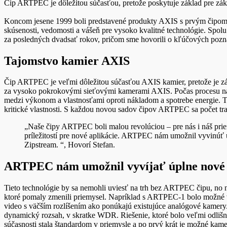
Čip ARTPEC je dôležitou súčasťou, pretože poskytuje základ pre zákl
Koncom jesene 1999 boli predstavené produkty AXIS s prvým čipom 
skúsenosti, vedomosti a vášeň pre vysoko kvalitné technológie. Sp
za posledných dvadsať rokov, pričom sme hovorili o kľúčových pozna
Tajomstvo kamier AXIS
Čip ARTPEC je veľmi dôležitou súčasťou AXIS kamier, pretože je zákla
za vysoko pokrokovými sieťovými kamerami AXIS. Počas procesu navr
medzi výkonom a vlastnosťami oproti nákladom a spotrebe energie. Tot
kritické vlastnosti. S každou novou sadov čipov ARTPEC sa počet tr
„Naše čipy ARTPEC boli malou revolúciou – pre nás i náš priem
príležitostí pre nové aplikácie. ARTPEC nám umožnil vyvinúť
Zipstream. “, Hovorí Stefan.
ARTPEC nám umožnil vyvíjať úplne nové 
Tieto technológie by sa nemohli uviesť na trh bez ARTPEC čipu, no
ktoré pomaly zmenili priemysel. Napríklad s ARTPEC-1 bolo možné 
video s väčším rozlíšením ako ponúkajú existujúce analógové kamer
dynamický rozsah, v skratke WDR. Riešenie, ktoré bolo veľmi odlišné
súčasnosti stala štandardom v priemysle a po prvý krát je možné ka