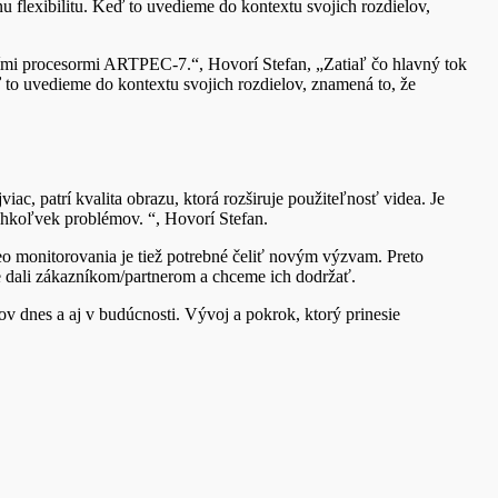
flexibilitu. Keď to uvedieme do kontextu svojich rozdielov,
mi procesormi ARTPEC-7.“, Hovorí Stefan, „Zatiaľ čo hlavný tok
to uvedieme do kontextu svojich rozdielov, znamená to, že
ac, patrí kvalita obrazu, ktorá rozširuje použiteľnosť videa. Je
ýchkoľvek problémov. “, Hovorí Stefan.
eo monitorovania je tiež potrebné čeliť novým výzvam. Preto
sme dali zákazníkom/partnerom a chceme ich dodržať.
dnes a aj v budúcnosti. Vývoj a pokrok, ktorý prinesie