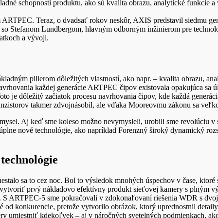
adné schopnosti produktu, ako sú kvalita obrazu, analytické funkcie 
ARTPEC. Teraz, o dvadsať rokov neskôr, AXIS predstavil siedmu gen
olu so Stefanom Lundbergom, hlavným odborným inžinierom pre technol
tkoch a vývoji.
dným pilierom dôležitých vlastností, ako napr. – kvalita obrazu, analy
hovania každej generácie ARTPEC čipov existovala opakujúca sa úloha
o je dôležitý začiatok procesu navrhovania čipov, kde každá generácia
anzistorov takmer zdvojnásobil, ale vďaka Mooreovmu zákonu sa veľkos
ysel. Aj keď sme koleso možno nevymysleli, urobili sme revolúciu v sp
 úplne nové technológie, ako napríklad Forenzný široký dynamický ro
technológie
 nestalo sa to cez noc. Bol to výsledok mnohých úspechov v čase, kt
vytvoriť prvý nákladovo efektívny produkt sieťovej kamery s plným 
y. S ARTPEC-5 sme pokračovali v zdokonaľovaní riešenia WDR s dvoji
 od konkurencie, pretože vytvorilo obrázok, ktorý uprednostnil detail
mery umiestniť kdekoľvek – aj v náročných svetelných podmienkach, ak