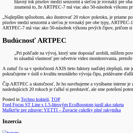
hlavný tok pixelov medzi senzormi a sieťou je rovnaký pre ob
znamená to, že ARTPEC-7 má viac ako 50-násobok výkonu prvý
„Najlepším spôsobom, ako ilustrovať 20 rokov pokroku, je priame 
pixelov medzi senzormi a sieťou je rovnaký pre obe typy, ARTPEC-1 
ARTPEC-7 má viac ako 50-násobok výkonu prvých čipov, pričom si s
Budúcnosť ARTPEC
„Pri pohľade na vývoj, ktorý sme doposiaľ urobili, môžem poveda
to zásadná vlastnosť pre odvetvie video monitorovania, pretože
A zatiaľ čo sa v spoločnosti AXIS tieto faktory naďalej zlepšujú, n
pokračujeme v úsilí o kvalitu neustáleho vývoja čipu, pridávame ďalš
Čip ARTPEC a skutočnosť, že ho navrhujeme a vyrábame interne je z
nasledujúcich 20 rokoch je ťažké si predstaviť, ale sme potešení pote
Posted in
Techno kokteil
,
TOP
Navigácia
Ford Focus ST Line s 1.5-litrovým EcoBoostom jazdí ako raketa
Maškrťte pre zdravie: YETTI – Žuvacie cukríky plné rakytníka
v
článku
Inzercia