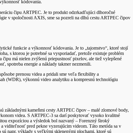
a výkonnosť kódovania.
eráciu čipu ARTPEC. Je to produkt odzrkadľujúci dlhoročné
ógie v spoločnosti AXIS, sme sa pozreli na dlhú cestu ARTPEC čipov
tické funkcie a výkonnosť kódovania. Je to „tajomstvo“, ktoré stojí
, s ktorou je potrebné sa vysporiadať, pretože existuje problém
 čipu má nielen zvýšenú priepustnosť pixelov, ale tiež vylepšené
ť, spotreba energie a náklady takmer nezmenili.
ôsobe prenosu videa a pridali sme veľa flexibility a
zsah (WDR), výkonnú video analytiku a kompresnú technológiu
oré sú základnými kameňmi cesty ARTPEC čipov – malé zlomové body,
výkonom videa. S ARTPEC-3 sa darí poskytovať vysoko kvalitné
tou expozíciou a výsledok bol nazvaný – Forenzný široký
y a viditeľnosť pred pekne vyzerajúcim videom. Táto metóda sa v
o sú napr. výklady s veľkými sklenenými plochami, ktoré sú