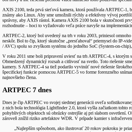
AXIS 2100, teda prvá sieťová kamera, ktorá používala ARTPEC-1, bo
známy ako Linux. Aby sme umožnili rýchly a efektívny vývoj portfól
správny, aby AXIS rástol. Kamera AXIS 2100 bola v skutočnosti prv
rozhodnutie – hoci to vyžadovalo veľa práce navyše na implementáci
ARTPEC-2, ktorý bol uvedený na trh v roku 2003, priniesol omnoho 
neskôr. Bol to čip, ktorý skutočne „presťahoval“ priemysel do IP-vid
/ AVC) spolu so zvyškom systému do jedného SoC (System-on-chip)
V roku 2011 sme boli pripravení uviesť na trh ARTPEC-4, s ktorým sm
Obmedzený dynamický rozsah a citlivosť na svetlo. Toto riešenie sme
kamery. S ARTPEC-4 sa tiež podarilo vyvinúť nové riešenie širokéh
špecifickej funkcie pomocou ARTPEC-5 vo forme forenzného snímania
najnovšieho člena.
ARTPEC 7 dnes
Dnes je čip ARTPEC vo svojej siedmej generácii oveľa sofistikovanej
z nich bola technológia Lightfinder 2.0, ktorá vyšla začiatkom tohto 
pohyblivých objektoch sú obrázky ostrejšie aj pri slabom osvetlení. 
zároveň znížil riziko artefaktov WDR. V prípade kamier s infračervený
„Najlepším spôsobom, ako ilustrovať 20 rokov pokroku je pr