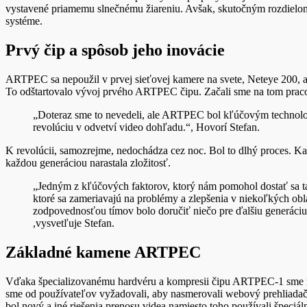
vystavené priamemu slnečnému žiareniu. Avšak, skutočným rozdielom 
systéme.
Prvý čip a spôsob jeho inovácie
ARTPEC sa nepoužil v prvej sieťovej kamere na svete, Neteye 200, a
To odštartovalo vývoj prvého ARTPEC čipu. Začali sme na tom prac
„Doteraz sme to nevedeli, ale ARTPEC bol kľúčovým technolog
revolúciu v odvetví video dohľadu.“, Hovorí Stefan.
K revolúcii, samozrejme, nedochádza cez noc. Bol to dlhý proces. Kaž
každou generáciou narastala zložitosť.
„Jedným z kľúčových faktorov, ktorý nám pomohol dostať sa ta
ktoré sa zameriavajú na problémy a zlepšenia v niekoľkých obla
zodpovednosťou tímov bolo doručiť niečo pre ďalšiu generáciu
,vysvetľuje Stefan.
Základné kamene ARTPEC
Vďaka špecializovanému hardvéru a kompresii čipu ARTPEC-1 sme mo
sme od používateľov vyžadovali, aby nasmerovali webový prehliadač n
bol nový a iné riešenia prenosu videa namiesto toho používali špeciál