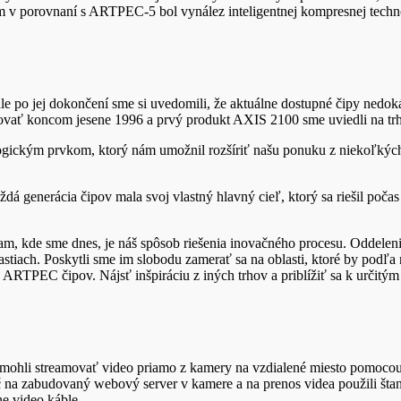
v porovnaní s ARTPEC-5 bol vynález inteligentnej kompresnej technol
le po jej dokončení sme si uvedomili, že aktuálne dostupné čipy nedo
ovať koncom jesene 1996 a prvý produkt AXIS 2100 sme uviedli na t
ickým prvkom, ktorý nám umožnil rozšíriť našu ponuku z niekoľkých p
dá generácia čipov mala svoj vlastný hlavný cieľ, ktorý sa riešil poča
m, kde sme dnes, je náš spôsob riešenia inovačného procesu. Oddelenie
stiach. Poskytli sme im slobodu zamerať sa na oblasti, ktoré by podľa 
 ARTPEC čipov. Nájsť inšpiráciu z iných trhov a priblížiť sa k určit
hli streamovať video priamo z kamery na vzdialené miesto pomocou 
a zabudovaný webový server v kamere a na prenos videa použili štanda
ne video káble.