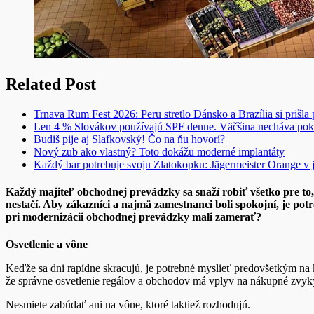
Related Post
Trnava Rum Fest 2026: Peru stretlo Dánsko a Brazília si prišla
Len 4 % Slovákov používajú SPF denne. Väčšina necháva pok
Budiš pije aj Slafkovský! Čo na ňu hovorí?
Nový zub ako vlastný? Toto dokážu moderné implantáty
Každý bar potrebuje svoju Zlatokopku: Jägermeister Orange 
Každý majiteľ obchodnej prevádzky sa snaží robiť všetko pre to,
nestačí. Aby zákazníci a najmä zamestnanci boli spokojní, je po
pri modernizácii obchodnej prevádzky mali zamerať?
Osvetlenie a vône
Keďže sa dni rapídne skracujú, je potrebné myslieť predovšetkým na k
že správne osvetlenie regálov a obchodov má vplyv na nákupné zvyk
Nesmiete zabúdať ani na vône, ktoré taktiež rozhodujú.