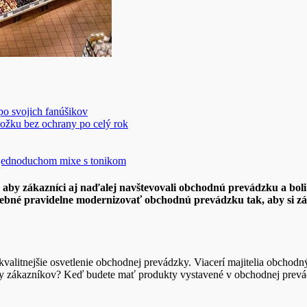
 po svojich fanúšikov
ožku bez ochrany po celý rok
v jednoduchom mixe s tonikom
 aby zákazníci aj naďalej navštevovali obchodnú prevádzku a boli
trebné pravidelne modernizovať obchodnú prevádzku tak, aby si zá
valitnejšie osvetlenie obchodnej prevádzky. Viacerí majitelia obchodnýc
y zákazníkov? Keď budete mať produkty vystavené v obchodnej prevád