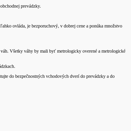
t obchodnej prevádzky.
a ľahko ovláda, je bezporuchový, v dobrej cene a ponúka množstvo
h váh. Všetky váhy by mali byť metrologicky overené a metrologické
ádzkach.
stujte do bezpečnostných vchodových dverí do prevádzky a do