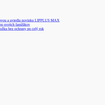
novou a uviedla novinku LIPPLUS MAX
 po svojich fanúšikov
ožku bez ochrany po celý rok