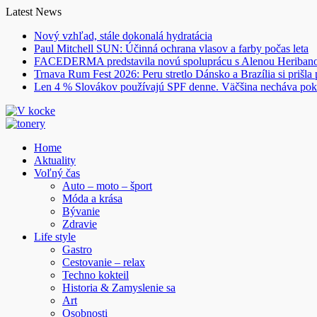
Skip
Latest News
to
Nový vzhľad, stále dokonalá hydratácia
content
Paul Mitchell SUN: Účinná ochrana vlasov a farby počas leta
FACEDERMA predstavila novú spoluprácu s Alenou Heriba
Trnava Rum Fest 2026: Peru stretlo Dánsko a Brazília si prišla
Len 4 % Slovákov používajú SPF denne. Väčšina necháva pok
Home
Aktuality
Voľný čas
Auto – moto – šport
Móda a krása
Bývanie
Zdravie
Life style
Gastro
Cestovanie – relax
Techno kokteil
Historia & Zamyslenie sa
Art
Osobnosti