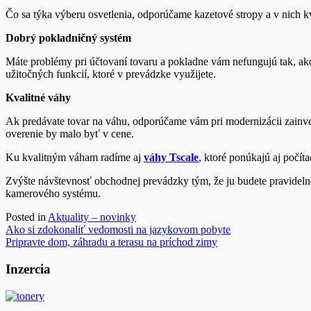
Čo sa týka výberu osvetlenia, odporúčame kazetové stropy a v nich 
Dobrý pokladničný systém
Máte problémy pri účtovaní tovaru a pokladne vám nefungujú tak, ak
užitočných funkcií, ktoré v prevádzke využijete.
Kvalitné váhy
Ak predávate tovar na váhu, odporúčame vám pri modernizácii zainves
overenie by malo byť v cene.
Ku kvalitným váham radíme aj
váhy Tscale
, ktoré ponúkajú aj počí
Zvýšte návštevnosť obchodnej prevádzky tým, že ju budete pravidel
kamerového systému.
Posted in
Aktuality – novinky
Navigácia
Ako si zdokonaliť vedomosti na jazykovom pobyte
Pripravte dom, záhradu a terasu na príchod zimy
v
článku
Inzercia