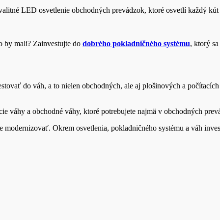
kvalitné LED osvetlenie obchodných prevádzok, ktoré osvetlí každý kú
o by mali? Zainvestujte do
dobrého pokladničného systému
, ktorý s
tovať do váh, a to nielen obchodných, ale aj plošinových a počítacíc
tacie váhy a obchodné váhy, ktoré potrebujete najmä v obchodných prev
ne modernizovať. Okrem osvetlenia, pokladničného systému a váh inve