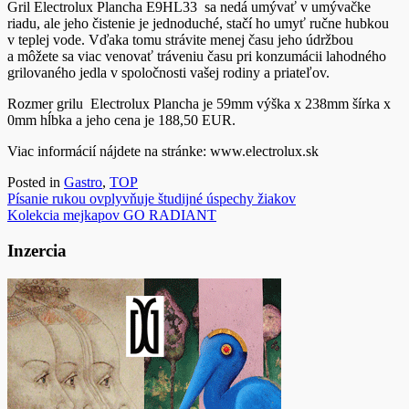
Gril Electrolux Plancha E9HL33 sa nedá umývať v umývačke
riadu, ale jeho čistenie je jednoduché, stačí ho umyť ručne hubkou
v teplej vode. Vďaka tomu strávite menej času jeho údržbou
a môžete sa viac venovať tráveniu času pri konzumácii lahodného
grilovaného jedla v spoločnosti vašej rodiny a priateľov.
Rozmer grilu Electrolux Plancha je 59mm výška x 238mm šírka x
0mm hĺbka a jeho cena je 188,50 EUR.
Viac informácií nájdete na stránke: www.electrolux.sk
Posted in
Gastro
,
TOP
Navigácia
Písanie rukou ovplyvňuje študijné úspechy žiakov
Kolekcia mejkapov GO RADIANT
v
článku
Inzercia