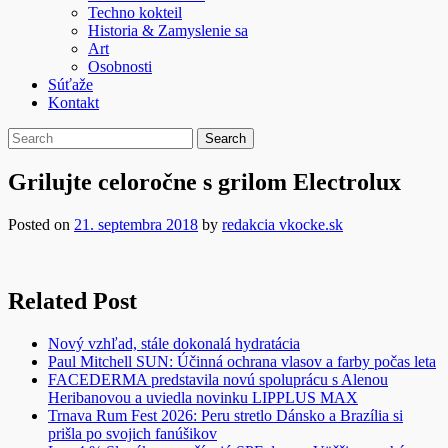
Techno kokteil
Historia & Zamyslenie sa
Art
Osobnosti
Súťaže
Kontakt
Grilujte celoročne s grilom Electrolux
Posted on
21. septembra 2018
by
redakcia vkocke.sk
Related Post
Nový vzhľad, stále dokonalá hydratácia
Paul Mitchell SUN: Účinná ochrana vlasov a farby počas leta
FACEDERMA predstavila novú spoluprácu s Alenou
Heribanovou a uviedla novinku LIPPLUS MAX
Trnava Rum Fest 2026: Peru stretlo Dánsko a Brazília si
prišla po svojich fanúšikov