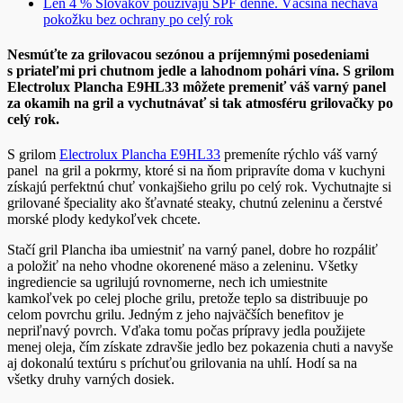
Len 4 % Slovákov používajú SPF denne. Väčšina necháva
pokožku bez ochrany po celý rok
Nesmúťte za grilovacou sezónou a príjemnými posedeniami
s priateľmi pri chutnom jedle a lahodnom pohári vína. S grilom
Electrolux Plancha E9HL33 môžete premeniť váš varný panel
za okamih na gril a vychutnávať si tak atmosféru grilovačky po
celý rok.
S grilom
Electrolux Plancha E9HL33
premeníte rýchlo váš varný
panel na gril a pokrmy, ktoré si na ňom pripravíte doma v kuchyni
získajú perfektnú chuť vonkajšieho grilu po celý rok. Vychutnajte si
grilované špeciality ako šťavnaté steaky, chutnú zeleninu a čerstvé
morské plody kedykoľvek chcete.
Stačí gril Plancha iba umiestniť na varný panel, dobre ho rozpáliť
a položiť na neho vhodne okorenené mäso a zeleninu. Všetky
ingrediencie sa ugrilujú rovnomerne, nech ich umiestnite
kamkoľvek po celej ploche grilu, pretože teplo sa distribuuje po
celom povrchu grilu. Jedným z jeho najväčších benefitov je
nepriľnavý povrch. Vďaka tomu počas prípravy jedla použijete
menej oleja, čím získate zdravšie jedlo bez pokazenia chuti a navyše
aj dokonalú textúru s príchuťou grilovania na uhlí. Hodí sa na
všetky druhy varných dosiek.