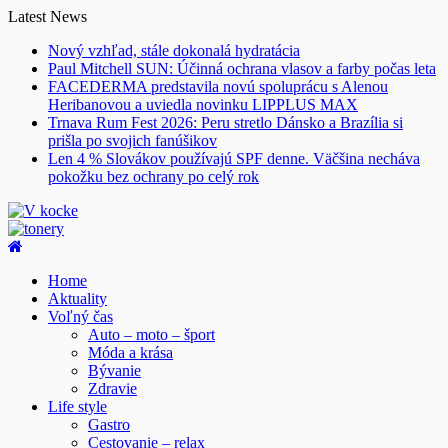
Skip
Latest News
to
Nový vzhľad, stále dokonalá hydratácia
content
Paul Mitchell SUN: Účinná ochrana vlasov a farby počas leta
FACEDERMA predstavila novú spoluprácu s Alenou
Heribanovou a uviedla novinku LIPPLUS MAX
Trnava Rum Fest 2026: Peru stretlo Dánsko a Brazília si
prišla po svojich fanúšikov
Len 4 % Slovákov používajú SPF denne. Väčšina necháva
pokožku bez ochrany po celý rok
Home
Aktuality
Voľný čas
Auto – moto – šport
Móda a krása
Bývanie
Zdravie
Life style
Gastro
Cestovanie – relax