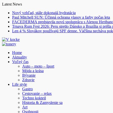
Skip
Latest News
to
Nový vzhľad, stále dokonalá hydratácia
content
Paul Mitchell SUN: Účinná ochrana vlasov a farby počas leta
FACEDERMA predstavila novú spoluprácu s Alenou Heriba
Trnava Rum Fest 2026: Peru stretlo Dánsko a Brazília si prišla
Len 4 % Slovákov používajú SPF denne. Väčšina necháva pok
Home
Aktuality
Voľný čas
Auto – moto – šport
Móda a krása
Bývanie
Zdravie
Life style
Gastro
Cestovanie – relax
Techno kokteil
Historia & Zamyslenie sa
Art
Osobnosti