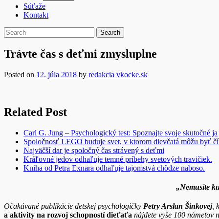
Súťaže
Kontakt
Trávte čas s deťmi zmysluplne
Posted on
12. júla 2018
by
redakcia vkocke.sk
Related Post
Carl G. Jung – Psychologický test: Spoznajte svoje skutočné ja
Spoločnosť LEGO buduje svet, v ktorom dievčatá môžu byť č
Najväčší dar je spoločný čas strávený s deťmi
Kráľovné jedov odhaľuje temné príbehy svetových travičiek.
Kniha od Petra Exnara odhaľuje tajomstvá chôdze naboso.
„Nemusíte ku
Očakávané publikácie detskej psychologičky
Petry Arslan Šinkovej
, 
a aktivity na rozvoj schopností dieťaťa
nájdete vyše 100 námetov na