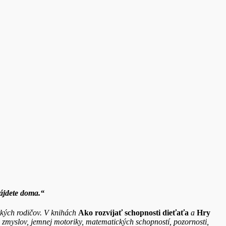
ájdete doma.“
etkých rodičov. V knihách
Ako rozvíjať schopnosti dieťaťa
a
Hry
 zmyslov, jemnej motoriky, matematických schopností, pozornosti,