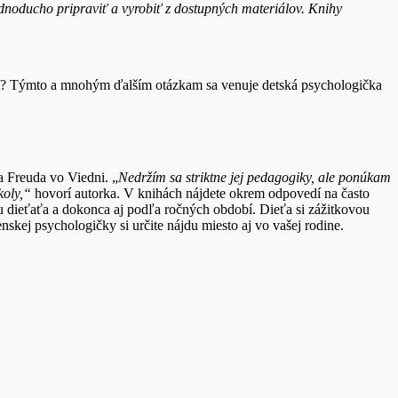
jednoducho pripraviť a vyrobiť z dostupných materiálov.
Knihy
iam? Týmto a mnohým ďalším otázkam sa venuje detská psychologička
a Freuda vo Viedni. „
Nedržím sa striktne jej pedagogiky, ale ponúkam
koly,“
hovorí autorka. V knihách nájdete okrem odpovedí na často
 dieťaťa a dokonca aj podľa ročných období. Dieťa si zážitkovou
skej psychologičky si určite nájdu miesto aj vo vašej rodine.