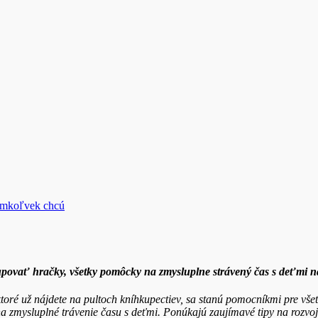
ímkoľvek chcú
povať hračky, všetky pomôcky na zmysluplne strávený čas s deťmi n
ktoré už nájdete na pultoch kníhkupectiev, sa stanú pomocníkmi pre vš
 zmysluplné trávenie času s deťmi. Ponúkajú zaujímavé tipy na rozvoj