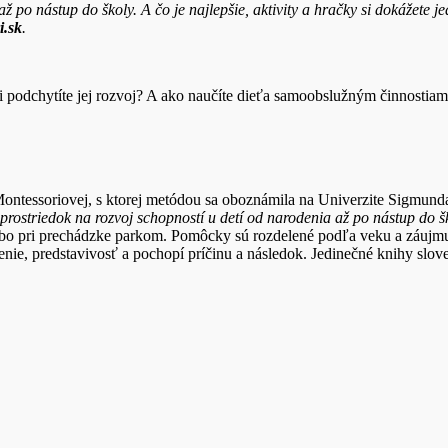
 po nástup do školy. A čo je najlepšie, aktivity a hračky si dokážete 
i.sk
.
mi podchytíte jej rozvoj? A ako naučíte dieťa samoobslužným činnost
ontessoriovej, s ktorej metódou sa oboznámila na Univerzite Sigmund
 prostriedok na rozvoj schopností u detí od narodenia až po nástup do š
lebo pri prechádzke parkom. Pomôcky sú rozdelené podľa veku a záujmu
ie, predstavivosť a pochopí príčinu a následok. Jedinečné knihy sloven