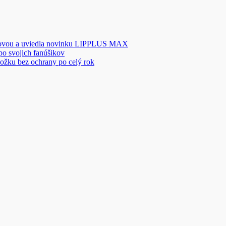
novou a uviedla novinku LIPPLUS MAX
 po svojich fanúšikov
ožku bez ochrany po celý rok