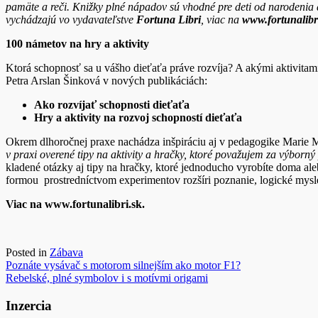
pamäte a reči. Knižky plné nápadov sú vhodné pre deti od narodenia až
vychádzajú vo vydavateľstve
Fortuna Libri
, viac na
www.fortunalibr
100 námetov na hry a aktivity
Ktorá schopnosť sa u vášho dieťaťa práve rozvíja? A akými aktivita
Petra Arslan Šinková v nových publikáciách:
Ako rozvíjať schopnosti dieťaťa
Hry a aktivity na rozvoj schopností dieťaťa
Okrem dlhoročnej praxe nachádza inšpiráciu aj v pedagogike Marie M
v praxi overené tipy na aktivity a hračky, ktoré považujem za výborný
kladené otázky aj tipy na hračky, ktoré jednoducho vyrobíte doma a
formou prostredníctvom experimentov rozšíri poznanie, logické myslen
Viac na www.fortunalibri.sk.
Posted in
Zábava
Navigácia
Poznáte vysávač s motorom silnejším ako motor F1?
Rebelské, plné symbolov i s motívmi origami
v
článku
Inzercia