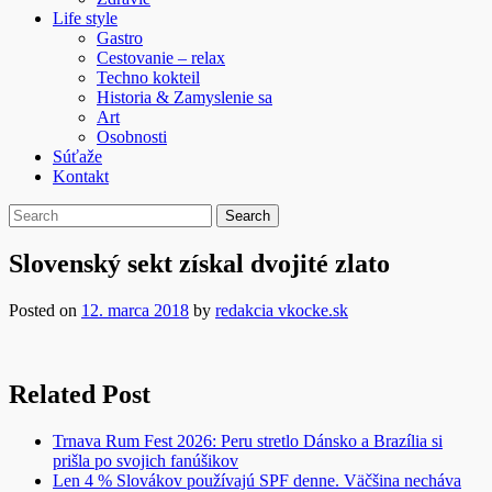
Life style
Gastro
Cestovanie – relax
Techno kokteil
Historia & Zamyslenie sa
Art
Osobnosti
Súťaže
Kontakt
Slovenský sekt získal dvojité zlato
Posted on
12. marca 2018
by
redakcia vkocke.sk
Related Post
Trnava Rum Fest 2026: Peru stretlo Dánsko a Brazília si
prišla po svojich fanúšikov
Len 4 % Slovákov používajú SPF denne. Väčšina necháva