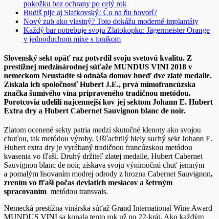
pokožku bez ochrany po celý rok
Budiš pije aj Slafkovský! Čo na ňu hovorí?
Nový zub ako vlastný? Toto dokážu moderné implantáty
Každý bar potrebuje svoju Zlatokopku: Jägermeister Orange
v jednoduchom mixe s tonikom
Slovenský sekt opäť raz potvrdil svoju svetovú kvalitu. Z
prestížnej medzinárodnej súťaže MUNDUS VINI 2018 v
nemeckom Neustadte si odnáša domov hneď dve zlaté medaile.
Získala ich spoločnosť Hubert J.E., prvá mimofrancúzska
značka šumivého vína pripraveného tradičnou metódou.
Porotcovia udelili najcennejší kov jej sektom Johann E. Hubert
Extra dry a Hubert Cabernet Sauvignon blanc de noir.
Zlatom ocenené sekty patria medzi skutočné klenoty ako svojou
chuťou, tak metódou výroby. Ušľachtilý biely suchý sekt Johann E.
Hubert extra dry je vyrábaný tradičnou francúzskou metódou
kvasenia vo fľaši. Druhý držiteľ zlatej medaile, Hubert Cabernet
Sauvignon blanc de noir, získava svoju výnimočnú chuť jemným
a pomalým lisovaním modrej odrody z hrozna Cabernet Sauvignon
,
zrením vo fľaši počas deviatich mesiacov a šetrným
spracovaním
metódou transvals.
Nemecká prestížna vinárska súťaž Grand International Wine Award
MUNDUS VINI sa konala tento rok už po 22-krát. Ako každým