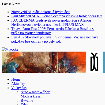
Skip
Latest News
to
Nový vzhľad, stále dokonalá hydratácia
content
Paul Mitchell SUN: Účinná ochrana vlasov a farby počas leta
FACEDERMA predstavila novú spoluprácu s Alenou
Heribanovou a uviedla novinku LIPPLUS MAX
Trnava Rum Fest 2026: Peru stretlo Dánsko a Brazília si
prišla po svojich fanúšikov
Len 4 % Slovákov používajú SPF denne. Väčšina necháva
pokožku bez ochrany po celý rok
Home
Aktuality
Voľný čas
Auto – moto – šport
Móda a krása
Bývanie
Zdravie