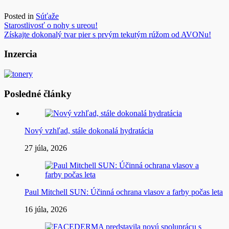
Posted in
Súťaže
Navigácia
Starostlivosť o nohy s ureou!
Získajte dokonalý tvar pier s prvým tekutým rúžom od AVONu!
v
článku
Inzercia
Posledné články
Nový vzhľad, stále dokonalá hydratácia
27 júla, 2026
Paul Mitchell SUN: Účinná ochrana vlasov a farby počas leta
16 júla, 2026