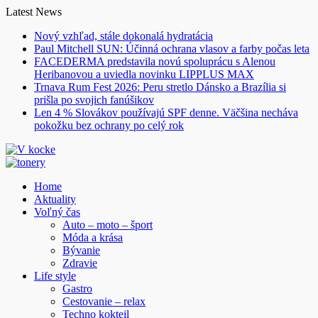
Skip
Latest News
to
Nový vzhľad, stále dokonalá hydratácia
content
Paul Mitchell SUN: Účinná ochrana vlasov a farby počas leta
FACEDERMA predstavila novú spoluprácu s Alenou
Heribanovou a uviedla novinku LIPPLUS MAX
Trnava Rum Fest 2026: Peru stretlo Dánsko a Brazília si
prišla po svojich fanúšikov
Len 4 % Slovákov používajú SPF denne. Väčšina necháva
pokožku bez ochrany po celý rok
Home
Aktuality
Voľný čas
Auto – moto – šport
Móda a krása
Bývanie
Zdravie
Life style
Gastro
Cestovanie – relax
Techno kokteil