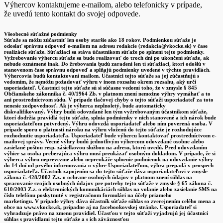
Výhercov kontaktujeme e-mailom, alebo telefonicky v prípade,
že uvedú tento kontakt do svojej odpovede.
Všeobecné súťažné podmienky
Súťaže sa môžu zúčastniť len osoby staršie ako 18 rokov. Podmienkou súťaže je
odoslať správnu odpoveď e-mailom na adresu redakcie (redakcia@vkocke.sk) v čase
realizácie súťaže. Súťažiaci sa stáva účastníkom súťaže po splnení tejto podmienky.
Vyžrebovanie výhercu súťaže sa bude realizovať do troch dní po ukončení súťaže, ak
nebude oznámené inak. Do žrebovania budú zaradení len tí súťažiaci, ktorí odošlú v
stanovenom čase správnu odpoveď a spĺňajú podmienky uvedené v týchto pravidlách.
Výhercovia budú kontaktovaní mailom. Účastníci tejto súťaže sa jej zúčastňujú s
vedomím, že nemôžu požadovať výhru v inom rozsahu okrem rozsahu, aký určí
usporiadateľ. Účastníci tejto súťaže sú si súčasne vedomí toho, že v zmysle § 845
Občianskeho zákonníka č. 40/1964 Zb. v platnom znení nemožno výhry vymáhať a to
ani prostredníctvom súdu. V prípade tlačovej chyby o tejto súťaži usporiadateľ za toto
nenesie zodpovednosť. Ak je výherca neplnoletý, bude automaticky
diskvalifikovaný. Výhry budú odovzdané len tým vyžrebovaným účastníkom súťaže,
ktorí dodržia pravidlá tejto súťaže, splnia podmienky v nich stanovené a ich nárok bude
usporiadateľom potvrdený. Výhru odovzdá usporiadateľ alebo ním poverená osoba. V
prípade sporu o platnosti nároku na výhru vloženú do tejto súťaže je rozhodujúce
rozhodnutie usporiadateľa. Usporiadateľ bude výhercu kontaktovať prostredníctvom e-
mailovej správy. Vecné výhry budú jednotlivým výhercom odovzdané osobne alebo
zasielané poštou resp. zásielkovou službou na adresu, ktorú uvedú. Pred odovzdaním
výhier sa osoba preberajúca výhru musí preukázať osobným dokladom. V prípade, že si
výherca výhru neprevezme alebo nepreukáže splnenie podmienok na odovzdanie výhry
do 14 dní od prvého informovania o výhre Usporiadateľom, výhra prepadá v prospech
usporiadateľa. Účastník zapojením sa do tejto súťaže dáva usporiadateľovi v zmysle
zákona č. 428/2002 Z.z. o ochrane osobných údajov v platnom znení súhlas na
spracovanie svojich osobných údajov pre potreby tejto súťaže v zmysle § 65 zákona č.
610/2003 Z.z. o elektronických komunikáciách súhlas na volanie alebo zasielanie SMS na
číslo telefónu poskytnuté v registračnom formulári na účely priameho
marketingu. V prípade výhry dáva účastník súťaže súhlas so zverejnením celého mena a
obce na www.vkocke.sk, prípadne aj na facebookovskej stránke. Usporiadateľ si
vyhradzuje právo na zmenu pravidiel. Účasťou v tejto súťaži vyjadrujú jej účastníci
súhlas s pravidlami tejto súťaže a s ich záväznosťou