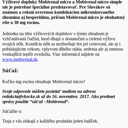
Výživové doplnky Mobivenal micro a Mobivenal micro simple
nie je potrebné špeciálne predstavovať. Pre Slovákov sú
známou a rokmi overenou kombináciou mikronizovaného
diosmínu aj hesperidínu, pričom Mobivenal micro je obohatený
ešte o 30 mg escínu.
Jednotka na trhu výživových doplnkov s týmto obsahom je
vyhľadávaná ľuďmi, ktorí dbajú o dostatočnú a cielenú výživu
svojich nôh. Kondícia nôh sa nezhoršuje len pri cestovaní, ale aj s
pribúdajúcim vekom, vplyvom dlhého státia, sedenia ale aj zmenou
vonkajších teplôt ovzdušia. Viac informácií nájdete na
www.mobivenal.sk
.
Súťaž:
Koľko mg escínu obsahuje Mobivenal micro?
Svoje odpovede môžete posielať mailom na adresu
redakcia@vkocke.sk až do 16. novembra
2017. Ako predmet
správy použite “súťaž –Mobivenal
“
.
Súťažíte o:
Traja z vás získajú z každého produktu jeden balíček.