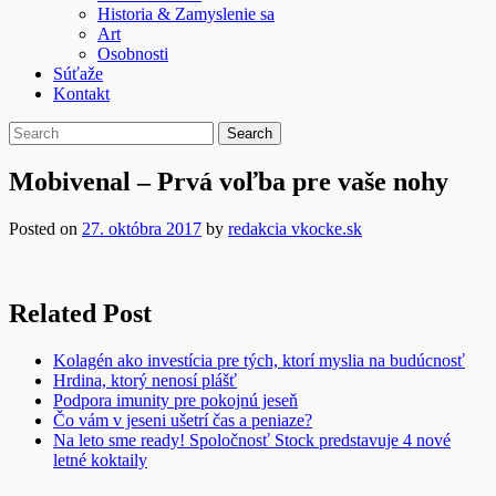
Historia & Zamyslenie sa
Art
Osobnosti
Súťaže
Kontakt
Mobivenal – Prvá voľba pre vaše nohy
Posted on
27. októbra 2017
by
redakcia vkocke.sk
Related Post
Kolagén ako investícia pre tých, ktorí myslia na budúcnosť
Hrdina, ktorý nenosí plášť
Podpora imunity pre pokojnú jeseň
Čo vám v jeseni ušetrí čas a peniaze?
Na leto sme ready! Spoločnosť Stock predstavuje 4 nové
letné koktaily