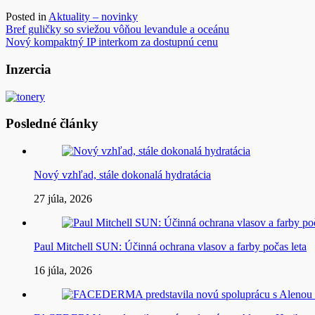
Posted in
Aktuality – novinky
Navigácia
Bref guličky so sviežou vôňou levandule a oceánu
Nový kompaktný IP interkom za dostupnú cenu
v
článku
Inzercia
Posledné články
Nový vzhľad, stále dokonalá hydratácia
27 júla, 2026
Paul Mitchell SUN: Účinná ochrana vlasov a farby počas leta
16 júla, 2026