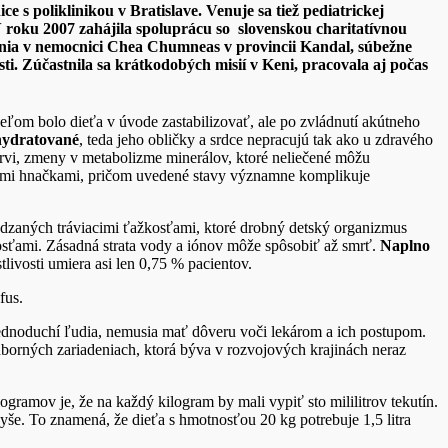
e s poliklinikou v Bratislave. Venuje sa tiež pediatrickej
V roku 2007 zahájila spoluprácu so slovenskou charitatívnou
nia v nemocnici Chea Chumneas v provincii Kandal, súbežne
ti. Zúčastnila sa krátkodobých misií v Keni, pracovala aj počas
 cieľom bolo dieťa v úvode zastabilizovať, ale po zvládnutí akútneho
hydratované
, teda jeho obličky a srdce nepracujú tak ako u zdravého
krvi, zmeny v metabolizme minerálov, ktoré neliečené môžu
ickými hnačkami, pričom uvedené stavy významne komplikuje
dzaných tráviacimi ťažkosťami, ktoré drobný detský organizmus
kosťami. Zásadná strata vody a iónov môže spôsobiť až smrť.
Naplno
tlivosti umiera asi len 0,75 % pacientov.
fus.
o jednoduchí ľudia, nemusia mať dôveru voči lekárom a ich postupom.
orných zariadeniach, ktorá býva v rozvojových krajinách neraz
ogramov je, že na každý kilogram by mali vypiť sto mililitrov tekutín.
vyše. To znamená, že dieťa s hmotnosťou 20 kg potrebuje 1,5 litra