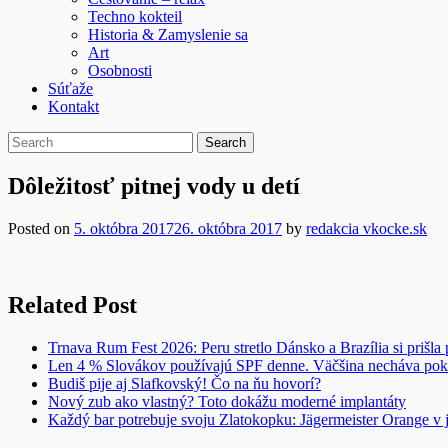
Techno kokteil
Historia & Zamyslenie sa
Art
Osobnosti
Súťaže
Kontakt
Dôležitosť pitnej vody u detí
Posted on
5. októbra 2017
26. októbra 2017
by
redakcia vkocke.sk
Related Post
Trnava Rum Fest 2026: Peru stretlo Dánsko a Brazília si prišla
Len 4 % Slovákov používajú SPF denne. Väčšina necháva pok
Budiš pije aj Slafkovský! Čo na ňu hovorí?
Nový zub ako vlastný? Toto dokážu moderné implantáty
Každý bar potrebuje svoju Zlatokopku: Jägermeister Orange 