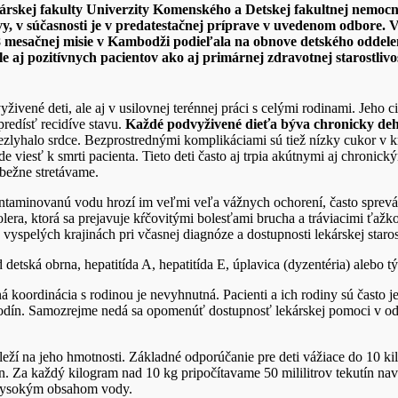
kárskej fakulty Univerzity Komenského a Detskej fakultnej nemocnic
vy, v súčasnosti je v predatestačnej príprave v uvedenom odbore. 
 mesačnej misie v Kambodži podieľala na obnove detského oddele
 aj pozitívnych pacientov ako aj primárnej zdravotnej starostlivos
dvyživené deti, ale aj v usilovnej terénnej práci s celými rodinami. Jeho
predísť recidíve stavu.
Každé podvyživené dieťa býva chronicky de
nezlyhalo srdce. Bezprostrednými komplikáciami sú tiež nízky cukor v 
e viesť k smrti pacienta. Tieto deti často aj trpia akútnymi aj chron
bežne stretávame.
ntaminovanú vodu hrozí im veľmi veľa vážnych ochorení, často sprevá
lera, ktorá sa prejavuje kŕčovitými bolesťami brucha a tráviacimi ťaž
o vyspelých krajinách pri včasnej diagnóze a dostupnosti lekárskej staros
etská obrna, hepatitída A, hepatitída E, úplavica (dyzentéria) alebo tý
ná koordinácia s rodinou je nevyhnutná. Pacienti a ich rodiny sú čast
dín. Samozrejme nedá sa opomenúť dostupnosť lekárskej pomoci v odb
áleží na jeho hmotnosti. Základné odporúčanie pre deti vážiace do 10 kil
ín. Za každý kilogram nad 10 kg pripočítavame 50 mililitrov tekutín na
 s vysokým obsahom vody.