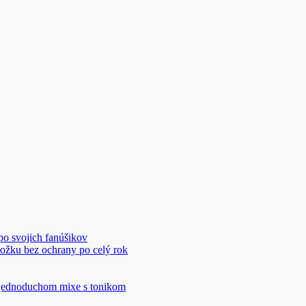
 po svojich fanúšikov
ožku bez ochrany po celý rok
v jednoduchom mixe s tonikom