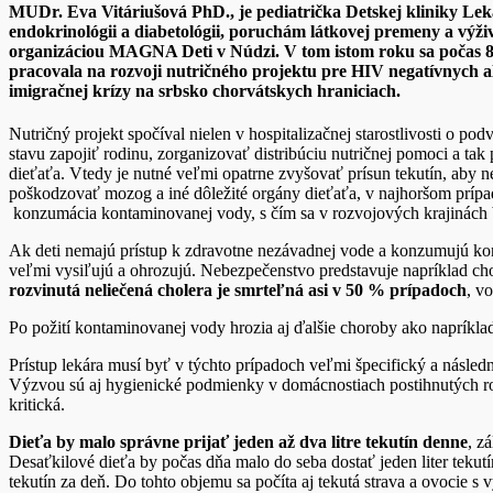
MUDr. Eva Vitáriušová PhD.
, je pediatrička Detskej kliniky Le
endokrinológii a diabetológii, poruchám látkovej premeny a výži
organizáciou MAGNA Deti v Núdzi. V tom istom roku sa počas 8
pracovala na rozvoji nutričného projektu pre HIV negatívnych ale
imigračnej krízy na srbsko chorvátskych hraniciach.
Nutričný projekt spočíval nielen v hospitalizačnej starostlivosti o po
stavu zapojiť rodinu, zorganizovať distribúciu nutričnej pomoci a tak 
dieťaťa. Vtedy je nutné veľmi opatrne zvyšovať prísun tekutín, aby 
poškodzovať mozog a iné dôležité orgány dieťaťa, v najhoršom prípad
konzumácia kontaminovanej vody, s čím sa v rozvojových krajinách 
Ak deti nemajú prístup k zdravotne nezávadnej vode a konzumujú ko
veľmi vysiľujú a ohrozujú. Nebezpečenstvo predstavuje napríklad cho
rozvinutá neliečená cholera je smrteľná asi v 50 % prípadoch
, v
Po požití kontaminovanej vody hrozia aj ďalšie choroby ako napríklad d
Prístup lekára musí byť v týchto prípadoch veľmi špecifický a násled
Výzvou sú aj hygienické podmienky v domácnostiach postihnutých ro
kritická.
Dieťa by malo správne prijať jeden až dva litre tekutín denne
, z
Desaťkilové dieťa by počas dňa malo do seba dostať jeden liter tekut
tekutín za deň. Do tohto objemu sa počíta aj tekutá strava a ovocie