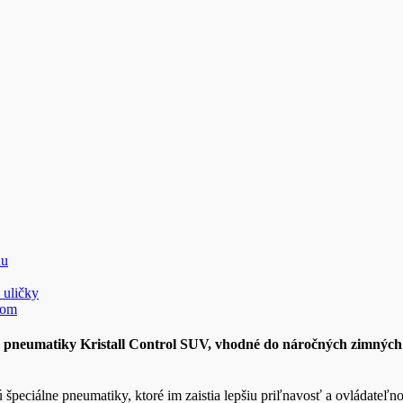
nu
 uličky
nom
é pneumatiky Kristall Control SUV, vhodné do náročných zimnýc
 špeciálne pneumatiky, ktoré im zaistia lepšiu priľnavosť a ovládateľ