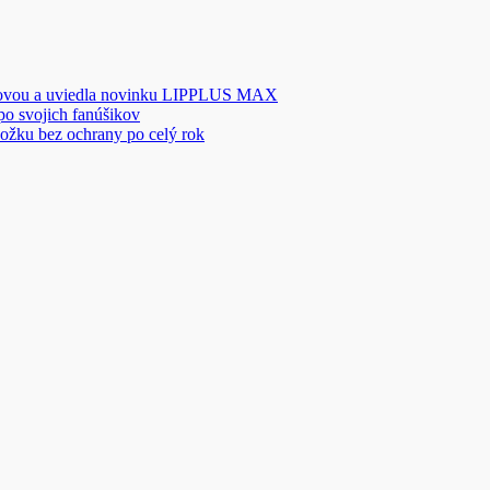
novou a uviedla novinku LIPPLUS MAX
 po svojich fanúšikov
ožku bez ochrany po celý rok