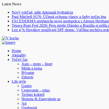
Skip
Latest News
to
Nový vzhľad, stále dokonalá hydratácia
content
Paul Mitchell SUN: Účinná ochrana vlasov a farby počas leta
FACEDERMA predstavila novú spoluprácu s Alenou Heriba
Trnava Rum Fest 2026: Peru stretlo Dánsko a Brazília si prišla
Len 4 % Slovákov používajú SPF denne. Väčšina necháva pok
Home
Aktuality
Voľný čas
Auto – moto – šport
Móda a krása
Bývanie
Zdravie
Life style
Gastro
Cestovanie – relax
Techno kokteil
Historia & Zamyslenie sa
Art
Osobnosti