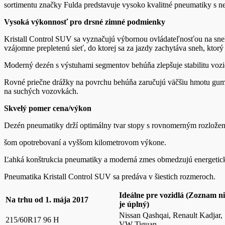
sortimentu značky Fulda predstavuje vysoko kvalitné pneumatiky s
Vysoká výkonnosť pro drsné zimné podmienky
Kristall Control SUV sa vyznačujú výbornou ovládateľnosťou na sneh
vzájomne prepletenú sieť, do ktorej sa za jazdy zachytáva sneh, kt
Moderný dezén s výstuhami segmentov behúňa zlepšuje stabilitu vozi
Rovné priečne drážky na povrchu behúňa zaručujú väčšiu hmotu gumy
na suchých vozovkách.
Skvelý pomer cena/výkon
Dezén pneumatiky drží optimálny tvar stopy s rovnomerným rozložení
šom opotrebovaní a vyššom kilometrovom výkone.
Ľahká konštrukcia pneumatiky a moderná zmes obmedzujú energetické s
Pneumatika Kristall Control SUV sa predáva v šiestich rozmeroch.
Ideálne pre vozidlá
(Zoznam ni
Na trhu od 1. mája 2017
je úplný)
Nissan Qashqai, Renault Kadjar,
215/60R17 96 H
VW Tiguan