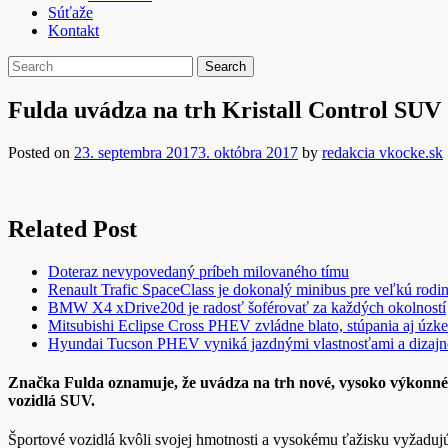
Súťaže
Kontakt
Fulda uvádza na trh Kristall Control SUV
Posted on
23. septembra 2017
3. októbra 2017
by
redakcia vkocke.sk
Related Post
Doteraz nevypovedaný príbeh milovaného tímu
Renault Trafic SpaceClass je dokonalý minibus pre veľkú rodi
BMW X4 xDrive20d je radosť šoférovať za každých okolností
Mitsubishi Eclipse Cross PHEV zvládne blato, stúpania aj úzke
Hyundai Tucson PHEV vyniká jazdnými vlastnosťami a dizaj
Značka Fulda oznamuje, že uvádza na trh nové, vysoko výkonn
vozidlá SUV.
Športové vozidlá kvôli svojej hmotnosti a vysokému ťažisku vyžadujú