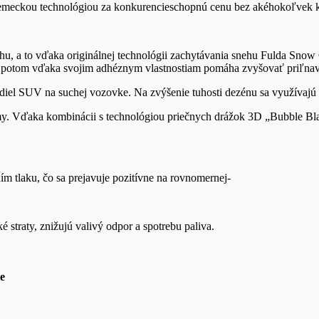
 nemeckou technológiou za konkurencieschopnú cenu bez akéhokoľvek 
u, a to vďaka originálnej technológii zachytávania snehu Fulda Snow 
orý potom vďaka svojim adhéznym vlastnostiam pomáha zvyšovať priľna
diel SUV na suchej vozovke. Na zvýšenie tuhosti dezénu sa využívajú
. Vďaka kombinácii s technológiou priečnych drážok 3D „Bubble Blad
m tlaku, čo sa prejavuje pozitívne na rovnomernej-
traty, znižujú valivý odpor a spotrebu paliva.
e