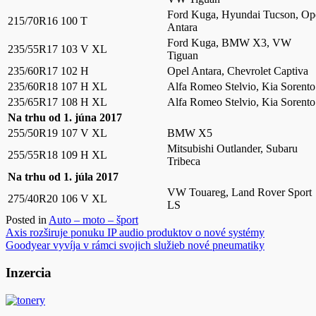
Ford Kuga, Hyundai Tucson, Op
215/70R16 100 T
Antara
Ford Kuga, BMW X3, VW
235/55R17 103 V XL
Tiguan
235/60R17 102 H
Opel Antara, Chevrolet Captiva
235/60R18 107 H XL
Alfa Romeo Stelvio, Kia Sorento
235/65R17 108 H XL
Alfa Romeo Stelvio, Kia Sorento
Na trhu od 1. júna 2017
255/50R19 107 V XL
BMW X5
Mitsubishi Outlander, Subaru
255/55R18 109 H XL
Tribeca
Na trhu od 1. júla 2017
VW Touareg, Land Rover Sport
275/40R20 106 V XL
LS
Posted in
Auto – moto – šport
Navigácia
Axis rozširuje ponuku IP audio produktov o nové systémy
Goodyear vyvíja v rámci svojich služieb nové pneumatiky
v
článku
Inzercia