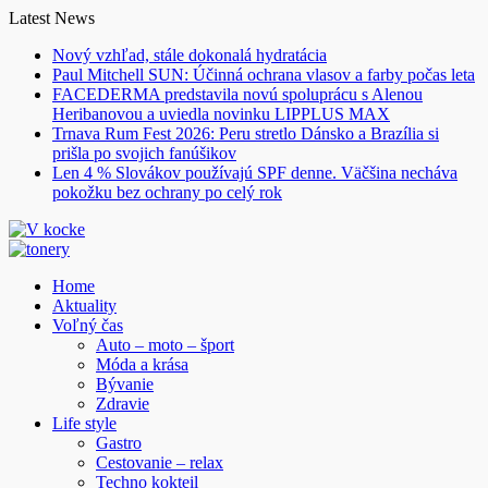
Skip
Latest News
to
Nový vzhľad, stále dokonalá hydratácia
content
Paul Mitchell SUN: Účinná ochrana vlasov a farby počas leta
FACEDERMA predstavila novú spoluprácu s Alenou
Heribanovou a uviedla novinku LIPPLUS MAX
Trnava Rum Fest 2026: Peru stretlo Dánsko a Brazília si
prišla po svojich fanúšikov
Len 4 % Slovákov používajú SPF denne. Väčšina necháva
pokožku bez ochrany po celý rok
Home
Aktuality
Voľný čas
Auto – moto – šport
Móda a krása
Bývanie
Zdravie
Life style
Gastro
Cestovanie – relax
Techno kokteil