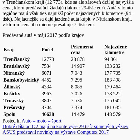
v Trenčianskom kraji (12 773), kde sa ale zároveň drží aj najvyššia
cena, ktorú predávajúci žiadajú (takmer 29-tisíc eur). Autá v tomto
regióne majú však tiež najnižší počet najazdených kilometrov (94–
tisíc). Najlacnejšie sa dajú jazdené autá kúpiť v Nitrianskom kraji,
v ktorom cena iba mierne presahuje 7–tisíc eur.
Predávané autá v máji 2017 podľa krajov
Priemerná
Najazdené
Kraj
Počet
cena
kilometre
Trenčianský
12773
28 878
94 361
Bratislavský
7534
14 907
133 232
Nitranský
6071
7 043
177 735
Banskobystrický
4452
7 295
183 498
Žilinský
4334
8 085
179 464
Košický
3963
7 026
178 522
Trnavský
3807
7 536
175 045
Prešovský
3704
7 374
181 635
Spolu
46638
14 479
148 579
Posted in
Auto – moto – šport
Navigácia
Dobré dáta od O2 majú na konte vyše 29 tisíc splnených výziev
ASUS predstavil novinky na výstave Computex 2017
v