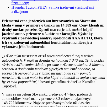
úzke uličky
Hyundai Tucson PHEV vyniká jazdnými vlastnosťami
a dizajnom
Priemerná cena jazdených áut inzerovaných na Slovensku
klesla v máji v priemere o tisícku na 14 389 eur. Ceny klesali už
druhý mesiac po sebe. Oproti marcu je tak možné kúpiť
jazdené auto v priemere o 3–tisíc eur lacnejšie. Výsledky
vyplynuli z pravidelnej analýzy spoločnosti AAA AUTO, ktorá
trh s ojazdenými automobilmi kontinuálne monitoruje a
vykonáva jeho hodnotenie.
„Už druhým mesiacom klesá priemerná cena áut aj v našich
autocentrách. V máji sa dostala na hodnotu 7 340 eur. Tento pokles
súvisí s uvoľňovaním skladov po zime a zľavovou akciou. S hlavnou
sezónou a doplnením modelov typických pre letné obdobie, sa
začína trh oživovať a už v tomto mesiaci budú ceny pomaly
narastať. Ak chcú motoristi ešte kúpiť automobil za lepšie ceny, mali
by sa teda poponáhľať,“
hovorí generálna riaditeľka Karolína
Topolová.
V máji sa na celom Slovensku predávalo 47–tisíc jazdených
automobilov, ktoré mali v priemere 8,3 rokov a najazdených
148 727 kilometrov. Najviac predávaným bolo už klasicky