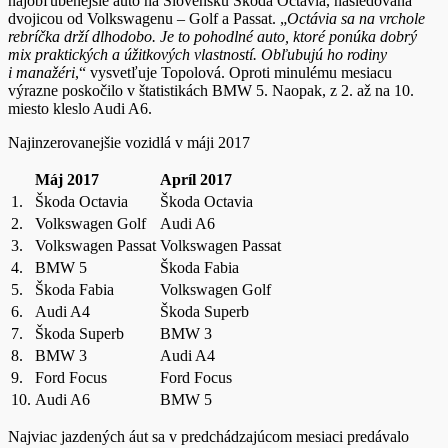
najobľúbenejšie auto na Slovensku Škoda Octávia, nasledovaná
dvojicou od Volkswagenu – Golf a Passat. „
Octávia sa na vrchole
rebríčka drží dlhodobo. Je to pohodlné auto, ktoré ponúka dobrý
mix praktických a úžitkových vlastností. Obľubujú ho rodiny
i manažéri
,“ vysvetľuje Topolová. Oproti minulému mesiacu
výrazne poskočilo v štatistikách BMW 5. Naopak, z 2. až na 10.
miesto kleslo Audi A6.
Najinzerovanejšie vozidlá v máji 2017
Máj 2017
Apríl 2017
1.
Škoda Octavia
Škoda Octavia
2.
Volkswagen Golf
Audi A6
3.
Volkswagen Passat
Volkswagen Passat
4.
BMW 5
Škoda Fabia
5.
Škoda Fabia
Volkswagen Golf
6.
Audi A4
Škoda Superb
7.
Škoda Superb
BMW 3
8.
BMW 3
Audi A4
9.
Ford Focus
Ford Focus
10.
Audi A6
BMW 5
Najviac jazdených áut sa v predchádzajúcom mesiaci predávalo