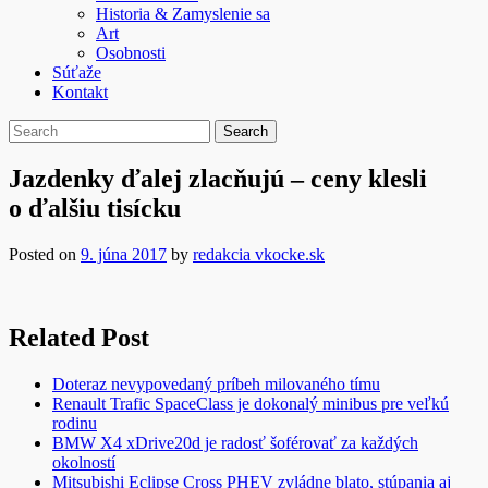
Historia & Zamyslenie sa
Art
Osobnosti
Súťaže
Kontakt
Jazdenky ďalej zlacňujú – ceny klesli
o ďalšiu tisícku
Posted on
9. júna 2017
by
redakcia vkocke.sk
Related Post
Doteraz nevypovedaný príbeh milovaného tímu
Renault Trafic SpaceClass je dokonalý minibus pre veľkú
rodinu
BMW X4 xDrive20d je radosť šoférovať za každých
okolností
Mitsubishi Eclipse Cross PHEV zvládne blato, stúpania aj