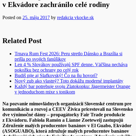
v Ekvádore zachránilo celé rodiny
Posted on
25. mája 2017
by
redakcia vkocke.sk
Related Post
Trnava Rum Fest 2026: Peru stretlo Dánsko a Brazília si
prišla po svojich fanúšikov
Len 4 % Slovákov používajú SPF denne. Väčšina necháva
pokožku bez ochrany po celý rok
Budiš pije aj Slafkovský! Čo na ňu hovorí?
Nový zub ako vlastný? Toto dokážu moderné implantáty
Každý bar potrebuje svoju Zlatokopku: Jägermeister Orange
v jednoduchom mixe s tonikom
Na pozvanie mimovládnych organizácií Slovenské centrum pre
komunikáciu a rozvoj a CEEV Živica pricestovali na Slovensko
dve výnimočné dámy – propagátorky Fair Trade produkcie
z Ekvádoru. Fabiola Ramón a Lianne Zoeteweij zastupujú
Združenie malých producentov banánov v El Guabo, Ekvádor
(ASOGUABO), ktorá združuje malých producentov banánov