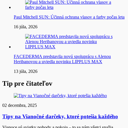
Paul Mitchell SUN: Účinná ochrana vlasov a farby počas leta
16 júla, 2026
FACEDERMA predstavila novú spoluprácu s Alenou
Heribanovou a uviedla novinku LIPPLUS MAX
13 júla, 2026
Tip pre čitateľov
02 decembra, 2025
Tipy na Vianočné darčeky, ktoré potešia každého
Vianoce sú sviatky pohody a pokoja – to sa nám všetci snažia