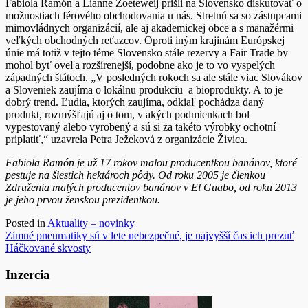
Fabiola Ramón a Lianne Zoeteweij prišli na Slovensko diskutovať o
možnostiach férového obchodovania u nás. Stretnú sa so zástupcami
mimovládnych organizácií, ale aj akademickej obce a s manažérmi
veľkých obchodných reťazcov. Oproti iným krajinám Európskej
únie má totiž v tejto téme Slovensko stále rezervy a Fair Trade by
mohol byť oveľa rozšírenejší, podobne ako je to vo vyspelých
západných štátoch. „V posledných rokoch sa ale stále viac Slovákov
a Sloveniek zaujíma o lokálnu produkciu a bioprodukty. A to je
dobrý trend. Ľudia, ktorých zaujíma, odkiaľ pochádza daný
produkt, rozmýšľajú aj o tom, v akých podmienkach bol
vypestovaný alebo vyrobený a sú si za takéto výrobky ochotní
priplatiť,“ uzavrela Petra Ježeková z organizácie Živica.
Fabiola Ramón
je už 17 rokov malou producentkou banánov, ktoré
pestuje na šiestich hektároch pôdy. Od roku 2005 je členkou
Združenia malých producentov banánov v El Guabo, od roku 2013
je jeho prvou ženskou prezidentkou.
Posted in
Aktuality – novinky
Navigácia
Zimné pneumatiky sú v lete nebezpečné, je najvyšší čas ich prezuť
Háčkované skvosty
v
článku
Inzercia