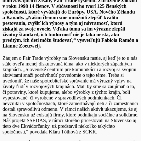
dodržiavajúcich zásady Fair Trade systému. Združenie založilo
v roku 1998 14 členov. V súčasnosti ho tvorí 125 členských
spoločností, ktoré vyvážajú do Európy, USA, Nového Zélandu
a Kanady.
„Našim členom sme umožnili zlepšiť kvalitu
pestovania, zvýšiť ich výnosy a tým aj návratnosť, ktorú
získajú za svoje ovocie. Vďaka tomu sa im výrazne zlepšil
životný štandard, ich budúcnosť nie je taká neistá, ako
predtým, ich deti môžu študovať,“
vysvetľujú Fabiola Ramón a
Lianne Zoeteweij.
Záujem o Fair Trade výrobky na Slovensku rastie, aj keď je to u nás
stále oveľa menej diskutovaná téma, ako v niektorých západných
krajinách. „Slovenské centrum pre komunikáciu a rozvoj sa svojimi
aktivitami snaží pozdvihnúť povedomie o tejto téme. Treba si
uvedomiť, že naše spotrebiteľské správanie má výrazný vplyv na
životy ľudí v rozvojových krajinách. Mali by sme sa zaujímať o to,
či potraviny, ktoré kupujeme, alebo výrobky z týchto krajín, boli
vypestované, či vyrobené v spravodlivých podmienkach. Či
nevznikli v spoločnostiach, ktoré zamestnávajú deti a či zamestnanci
dostali spravodlivú odmenu. V rámci našich aktivít ukazujeme, že aj
na Slovensku už existujú firmy, ktoré podnikajú sociálne a solidárne.
Náš projekt SSEDAS, v rámci ktorého pricestovali na Slovensko aj
tieto dve Ekvádorčanky, už predstavil niekoľko takýchto
spoločností,“ povedala Klára Tóthová z SCKR.