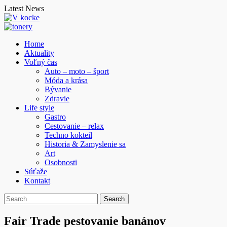
Skip
Latest News
to
content
Home
Aktuality
Voľný čas
Auto – moto – šport
Móda a krása
Bývanie
Zdravie
Life style
Gastro
Cestovanie – relax
Techno kokteil
Historia & Zamyslenie sa
Art
Osobnosti
Súťaže
Kontakt
Fair Trade pestovanie banánov