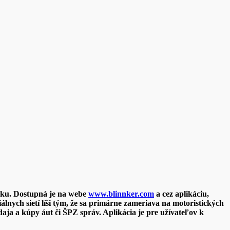
dzku. Dostupná je na webe
www.blinnker.com
a cez aplikáciu,
ych sietí líši tým, že sa primárne zameriava na motoristických
aja a kúpy áut či ŠPZ správ. Aplikácia je pre užívateľov k