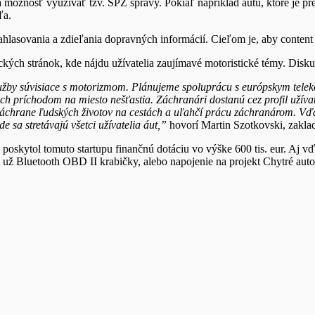
nosť využívať tzv. ŠPZ správy. Pokiaľ napríklad autu, ktoré je pred
ľa.
vania a zdieľania dopravných informácií. Cieľom je, aby content tvo
 stránok, kde nájdu užívatelia zaujímavé motoristické témy. Diskuto
 služby súvisiace s motorizmom. Plánujeme spoluprácu s európskym tel
h príchodom na miesto nešťastia. Záchranári dostanú cez profil užívat
chrane ľudských životov na cestách a uľahčí prácu záchranárom. Vďaka
e sa stretávajú všetci užívatelia áut,”
hovorí Martin Szotkovski, zak
oskytol tomuto startupu finančnú dotáciu vo výške 600 tis. eur. Aj
 či už Bluetooth OBD II krabičky, alebo napojenie na projekt Chytré aut