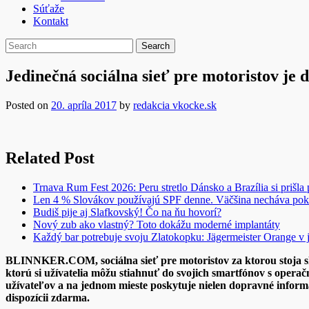
Súťaže
Kontakt
Jedinečná sociálna sieť pre motoristov je 
Posted on
20. apríla 2017
by
redakcia vkocke.sk
Related Post
Trnava Rum Fest 2026: Peru stretlo Dánsko a Brazília si prišla
Len 4 % Slovákov používajú SPF denne. Väčšina necháva pok
Budiš pije aj Slafkovský! Čo na ňu hovorí?
Nový zub ako vlastný? Toto dokážu moderné implantáty
Každý bar potrebuje svoju Zlatokopku: Jägermeister Orange 
BLINNKER.COM, sociálna sieť pre motoristov za ktorou stoja slo
ktorú si užívatelia môžu stiahnuť do svojich smartfónov s oper
užívateľov a na jednom mieste poskytuje nielen dopravné informác
dispozícii zdarma.