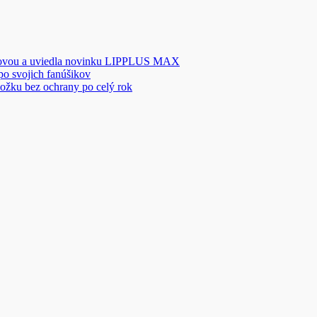
novou a uviedla novinku LIPPLUS MAX
 po svojich fanúšikov
ožku bez ochrany po celý rok