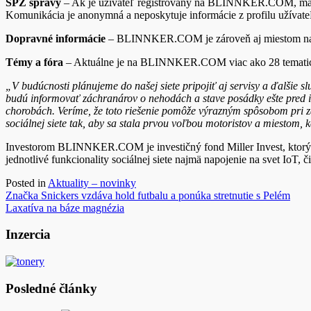
ŠPZ správy
– Ak je užívateľ registrovaný na BLINNKER.COM, má mož
Komunikácia je anonymná a neposkytuje informácie z profilu užívate
Dopravné informácie
– BLINNKER.COM je zároveň aj miestom nahlaso
Témy a fóra
– Aktuálne je na BLINNKER.COM viac ako 28 tematických
„V budúcnosti plánujeme do našej siete pripojiť aj servisy a ďalšie
budú informovať záchranárov o nehodách a stave posádky ešte pred ic
chorobách. Veríme, že toto riešenie pomôže výrazným spôsobom pri zá
sociálnej siete tak, aby sa stala prvou voľbou motoristov a miestom, kd
Investorom BLINNKER.COM je investičný fond Miller Invest, ktorý p
jednotlivé funkcionality sociálnej siete najmä napojenie na svet IoT,
Posted in
Aktuality – novinky
Navigácia
Značka Snickers vzdáva hold futbalu a ponúka stretnutie s Pelém
Laxatíva na báze magnézia
v
článku
Inzercia
Posledné články