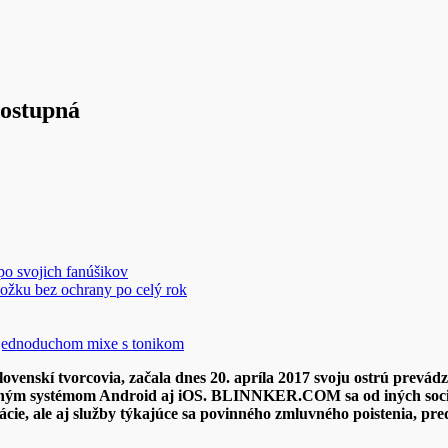
dostupná
 po svojich fanúšikov
ožku bez ochrany po celý rok
v jednoduchom mixe s tonikom
venskí tvorcovia, začala dnes 20. apríla 2017 svoju ostrú prevá
ačným systémom Android aj iOS. BLINNKER.COM sa od iných sociáln
ie, ale aj služby týkajúce sa povinného zmluvného poistenia, pred