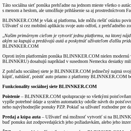
Táto sociálna sieť ponúka prehľadne na jednom mieste všetko o autách.
s menom a heslom, ale umožňuje prihlásenie sa aj prostredníctvom Fac
BLINNKER.COM je však aj platforma, kde môžu riešiť otázku povinn
Užívateľ si cez mobilnú aplikáciu svoje auto odfotí, z prehľadného zo
„
Našim primárnym cieľom je vytvoriť jednu platformu, na ktorej nájd
akým sa kupujú a predávajú autá a poskytnúť užívateľom ďalšiu prid
BLINNKER.COM
Oproti iným platformám ponúka BLINNKER.COM nielen modernú webovú 
BLINNKRU) dosahujú napríklad v susednom Nemecku desiatky milió
Z pohľadu sociálnej siete je BLINNKER.COM jedinečný najmä svojou or
kúpiť, nahlásiť, poistiť auto priamo z platformy BLINNKER.COM bez
Funkcionality sociálnej siete BLINNKER.COM
Poistenie
– BLINNKER.COM spolupracuje so všetkými poisťovňami v r
vypíše potrebné údaje a systém automaticky odošle návrh do poisťovn
neho najvýhodnejšie ponuky PZP. Pokiaľ sa užívateľ rozhodne pre da
Predaj a kúpa auta
– Užívateľ má možnosť vytvoriť si na BLINNKER.
buď ponuku áut zodpovedajúcich jeho požiadavkám, alebo jeho inzerá