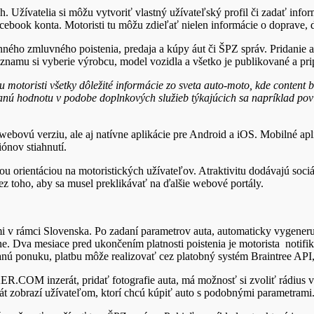
 Užívatelia si môžu vytvoriť vlastný užívateľský profil či zadať inform
ebook konta. Motoristi tu môžu zdieľať nielen informácie o doprave, d
ého zmluvného poistenia, predaja a kúpy áut či ŠPZ správ. Pridani
znamu si vyberie výrobcu, model vozidla a všetko je publikované a prip
u motoristi všetky dôležité informácie zo sveta auto-moto, kde conte
anú hodnotu v podobe doplnkových služieb týkajúcich sa napríklad po
verziu, ale aj natívne aplikácie pre Android a iOS. Mobilné aplikác
nov stiahnutí.
ientáciou na motoristických užívateľov. Atraktivitu dodávajú sociáln
 toho, aby sa musel preklikávať na ďalšie webové portály.
ámci Slovenska. Po zadaní parametrov auta, automaticky vygeneruje 
e. Dva mesiace pred ukončením platnosti poistenia je motorista notifi
nú ponuku, platbu môže realizovať cez platobný systém Braintree API,
COM inzerát, pridať fotografie auta, má možnosť si zvoliť rádius v
t zobrazí užívateľom, ktorí chcú kúpiť auto s podobnými parametrami