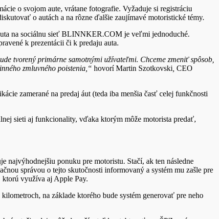
ácie o svojom aute, vrátane fotografie. Vyžaduje si registráciu
iskutovať o autách a na rôzne ďalšie zaujímavé motoristické témy.
e auta na sociálnu sieť BLINNKER.COM je veľmi jednoduché.
ravené k prezentácii či k predaju auta.
nt bude tvorený primárne samotnými užívateľmi. Chceme zmeniť spôsob,
vinného zmluvného poistenia,“
hovorí Martin Szotkovski
,
CEO
ie zamerané na predaj áut (teda iba menšia časť celej funkčnosti
ej sieti aj funkcionality, vďaka ktorým môže motorista predať,
najvýhodnejšiu ponuku pre motoristu. Stačí, ak ten následne
kačnou správou o tejto skutočnosti informovaný a systém mu zašle pre
 ktorú využíva aj Apple Pay.
 kilometroch, na základe ktorého bude systém generovať pre neho
.