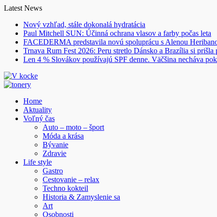
Skip
Latest News
to
Nový vzhľad, stále dokonalá hydratácia
content
Paul Mitchell SUN: Účinná ochrana vlasov a farby počas leta
FACEDERMA predstavila novú spoluprácu s Alenou Heriba
Trnava Rum Fest 2026: Peru stretlo Dánsko a Brazília si prišla
Len 4 % Slovákov používajú SPF denne. Väčšina necháva pok
Home
Aktuality
Voľný čas
Auto – moto – šport
Móda a krása
Bývanie
Zdravie
Life style
Gastro
Cestovanie – relax
Techno kokteil
Historia & Zamyslenie sa
Art
Osobnosti