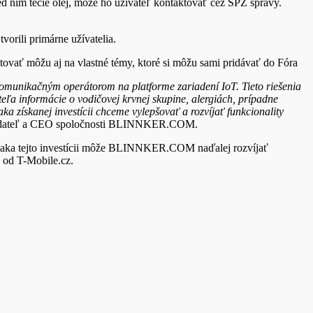
 ním tečie olej, môže ho užívateľ kontaktovať cez ŠPZ správy.
rili primárne užívatelia.
vať môžu aj na vlastné témy, ktoré si môžu sami pridávať do Fóra
ekomunikačným operátorom na platforme zariadení IoT. Tieto riešenia
eľa informácie o vodičovej krvnej skupine, alergiách, prípadne
 získanej investícii chceme vylepšovať a rozvíjať funkcionality
ladateľ a CEO spoločnosti BLINNKER.COM.
 vďaka tejto investícii môže BLINNKER.COM naďalej rozvíjať
o od T-Mobile.cz.