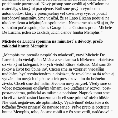
pritiahnutie pozornosti. Nový prístup sme zvolili aj vzhľadom na
materiály, s ktorými pracujeme. Boli sme prvým výrobcom
automobilov, ktorý v priemyselnej veľkosériovej výrobe použil
karbónové materiály. Sme vďační, že sa Lapo Elkann podujal na
túto kreatívnu a inšpirujúcu spoluprácu. Nesmierne nás teší aj to, že
sa k nám počas spolupráce s Garage Italia Customs pridal Michele
De Lucchi, jeden zo zakladajúcich členov hnutia Memphis.”
Michele de Lucchi spomína na minulosť a dôvody, prečo
zakladal hnutie Memphis:
„Memphis ma prenáša naspäť do mladosti”, vraví Michele De
Lucchi, „do vtedajšieho Milána a vraciam sa k blízkemu priateľstvu
so všetkými kolegami, ktorých viedol Ettore Sottsass. Mal som 28
rokov a život bol úplne iný. Chceli sme sa vzoprieť vtedajším
tradíciám, byť revolucionármi a dokázať, že revolúcia sa dá robiť aj
vytváraním nových objektov a ich presadzovaním do bežného
života. Chceli sme dať našim životom nový zmysel. Vtedy sme sa
vôbec nezaoberali dnešnými témami ako udržateľný rozvoj, post-
post-moderna, politická asimilácia a podobne. Napriek tomu sme
chceli zastaviť rastúci konzum a chceli sme priniesť niečo hlbšie.
Nie však negatívne, ale optimisticky. Vyzdvihnúť dekorácie a do
bežného života priniesť čo najviac farieb. Práve preto je podstata
hnutia Memphis, toho, čo sme robili a v čo sme verili, nadčasová.”