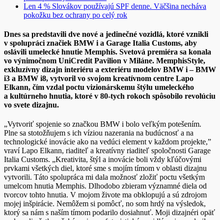
Len 4 % Slovákov používajú SPF denne. Väčšina necháva
pokožku bez ochrany po celý rok
Dnes sa predstavili dve nové a jedinečné vozidlá, ktoré vznikli
v spolupráci značiek BMW i a Garage Italia Customs, aby
oslávili umelecké hnutie Memphis. Svetová premiéra sa konala
vo výnimočnom UniCredit Pavilion v Miláne. MemphisStyle,
exkluzívny dizajn interiéru a exteriéru modelov BMW i – BMW
i3 a BMW i8, vytvoril vo svojom kreatívnom centre Lapo
Elkann, čím vzdal poctu vizionárskemu štýlu umeleckého
a kultúrneho hnutia, ktoré v 80-tych rokoch spôsobilo revolúciu
vo svete dizajnu.
„Vytvoriť spojenie so značkou BMW i bolo veľkým potešením.
Plne sa stotožňujem s ich víziou nazerania na budúcnosť a na
technologické inovácie ako na vedúci element v každom projekte,”
vraví Lapo Elkann, riaditeľ a kreatívny riaditeľ spoločnosti Garage
Italia Customs. „Kreativita, štýl a inovácie boli vždy kľúčovými
prvkami všetkých diel, ktoré sme s mojím tímom v oblasti dizajnu
vytvorili. Táto spolupráca mi dala možnosť zložiť poctu všetkým
umelcom hnutia Memphis. Dlhodobo zbieram významné diela od
tvorcov tohto hnutia. V mojom živote ma obklopujú a sú zdrojom
mojej inšpirácie. Nemôžem si pomôcť, no som hrdý na výsledok,
ktorý sa nám s naším tímom podarilo dosiahnuť. Moji dizajnéri opäť