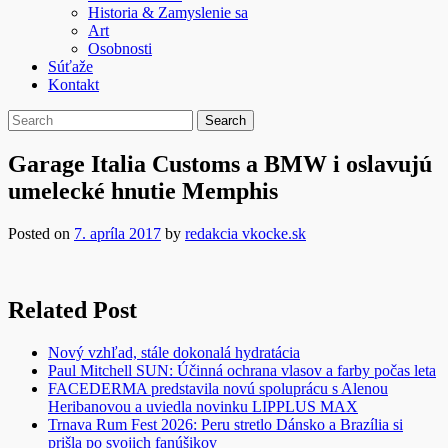
Historia & Zamyslenie sa
Art
Osobnosti
Súťaže
Kontakt
Garage Italia Customs a BMW i oslavujú
umelecké hnutie Memphis
Posted on
7. apríla 2017
by
redakcia vkocke.sk
Related Post
Nový vzhľad, stále dokonalá hydratácia
Paul Mitchell SUN: Účinná ochrana vlasov a farby počas leta
FACEDERMA predstavila novú spoluprácu s Alenou
Heribanovou a uviedla novinku LIPPLUS MAX
Trnava Rum Fest 2026: Peru stretlo Dánsko a Brazília si
prišla po svojich fanúšikov