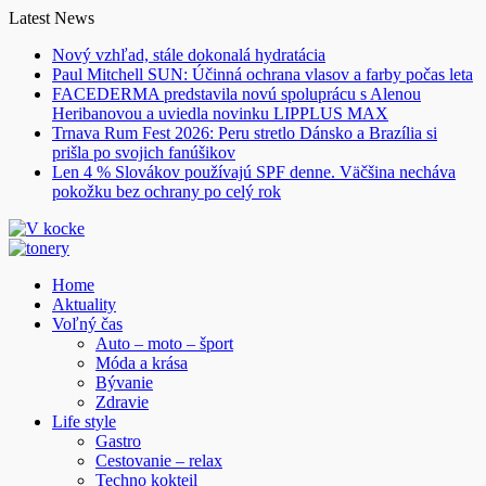
Skip
Latest News
to
Nový vzhľad, stále dokonalá hydratácia
content
Paul Mitchell SUN: Účinná ochrana vlasov a farby počas leta
FACEDERMA predstavila novú spoluprácu s Alenou
Heribanovou a uviedla novinku LIPPLUS MAX
Trnava Rum Fest 2026: Peru stretlo Dánsko a Brazília si
prišla po svojich fanúšikov
Len 4 % Slovákov používajú SPF denne. Väčšina necháva
pokožku bez ochrany po celý rok
Home
Aktuality
Voľný čas
Auto – moto – šport
Móda a krása
Bývanie
Zdravie
Life style
Gastro
Cestovanie – relax
Techno kokteil