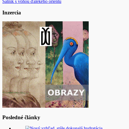
Šatník s vôňou ďalekého orientu
v
článku
Inzercia
Posledné články