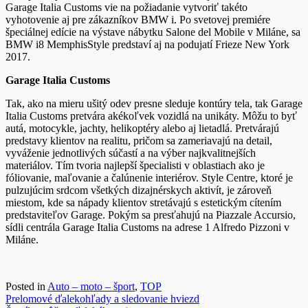
Garage Italia Customs vie na požiadanie vytvoriť takéto
vyhotovenie aj pre zákazníkov BMW i. Po svetovej premiére
špeciálnej edície na výstave nábytku Salone del Mobile v Miláne, sa
BMW i8 MemphisStyle predstaví aj na podujatí Frieze New York
2017.
Garage Italia Customs
Tak, ako na mieru ušitý odev presne sleduje kontúry tela, tak Garage
Italia Customs pretvára akékoľvek vozidlá na unikáty. Môžu to byť
autá, motocykle, jachty, helikoptéry alebo aj lietadlá. Pretvárajú
predstavy klientov na realitu, pričom sa zameriavajú na detail,
vyváženie jednotlivých súčastí a na výber najkvalitnejších
materiálov. Tím tvoria najlepší špecialisti v oblastiach ako je
fóliovanie, maľovanie a čalúnenie interiérov. Style Centre, ktoré je
pulzujúcim srdcom všetkých dizajnérskych aktivít, je zároveň
miestom, kde sa nápady klientov stretávajú s estetickým cítením
predstaviteľov Garage. Pokým sa presťahujú na Piazzale Accursio,
sídli centrála Garage Italia Customs na adrese 1 Alfredo Pizzoni v
Miláne.
Posted in
Auto – moto – šport
,
TOP
Navigácia
Prelomové ďalekohľady a sledovanie hviezd