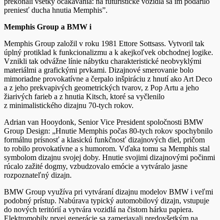
prekonali všetky očakávania: na futuristické vozidlá sa im podarilo
preniesť ducha hnutia Memphis”.
Memphis Group a BMW i
Memphis Group založil v roku 1981 Ettore Sottsass. Vytvoril tak
úplný protiklad k funkcionalizmu a k akejkoľvek obchodnej logike.
Vznikli tak odvážne línie nábytku charakteristické neobvyklými
materiálmi a grafickými prvkami. Dizajnové smerovanie bolo
mimoriadne provokatívne a čerpalo inšpiráciu z hnutí ako Art Deco
a z jeho prekvapivých geometrických tvarov, z Pop Artu a jeho
žiarivých farieb a z hnutia Kitsch, ktoré sa vyčlenilo
z minimalistického dizajnu 70-tych rokov.
Adrian van Hooydonk, Senior Vice President spoločnosti BMW
Group Design: „Hnutie Memphis počas 80-tych rokov spochybnilo
formálnu prísnosť a klasickú funkčnosť dizajnových diel, pričom
to robilo provokatívne a s humorom. Vďaka tomu sa Memphis stal
symbolom dizajnu svojej doby. Hnutie svojimi dizajnovými počinmi
rúcalo zažité dogmy, vzbudzovalo emócie a vytváralo jasne
rozpoznateľný dizajn.
BMW Group využíva pri vytváraní dizajnu modelov BMW i veľmi
podobný prístup. Nabúrava typický automobilový dizajn, vstupuje
do nových teritórií a vytvára vozidlá na čistom hárku papiera.
Elektromobily prvej generácie sa zameriavali predovšetkým na