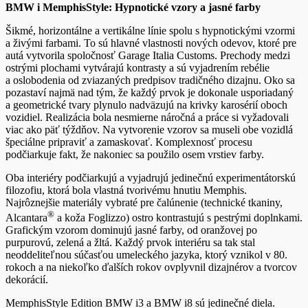
BMW i MemphisStyle: Hypnotické vzory a jasné farby
Šikmé, horizontálne a vertikálne línie spolu s hypnotickými vzormi
a živými farbami. To sú hlavné vlastnosti nových odevov, ktoré pre
autá vytvorila spoločnosť Garage Italia Customs. Prechody medzi
ostrými plochami vytvárajú kontrasty a sú vyjadrením rebélie
a oslobodenia od zviazaných predpisov tradičného dizajnu. Oko sa
pozastaví najmä nad tým, že každý prvok je dokonale usporiadaný
a geometrické tvary plynulo nadväzujú na krivky karosérií oboch
vozidiel. Realizácia bola nesmierne náročná a práce si vyžadovali
viac ako päť týždňov. Na vytvorenie vzorov sa museli obe vozidlá
špeciálne pripraviť a zamaskovať. Komplexnosť procesu
podčiarkuje fakt, že nakoniec sa použilo osem vrstiev farby.
Oba interiéry podčiarkujú a vyjadrujú jedinečnú experimentátorskú
filozofiu, ktorá bola vlastná tvorivému hnutiu Memphis.
Najrôznejšie materiály vybraté pre čalúnenie (technické tkaniny,
®
Alcantara
a koža Foglizzo) ostro kontrastujú s pestrými doplnkami.
Grafickým vzorom dominujú jasné farby, od oranžovej po
purpurovú, zelená a žltá. Každý prvok interiéru sa tak stal
neoddeliteľnou súčasťou umeleckého jazyka, ktorý vznikol v 80.
rokoch a na niekoľko ďalších rokov ovplyvnil dizajnérov a tvorcov
dekorácií.
MemphisStyle Edition BMW i3 a BMW i8 sú jedinečné diela.