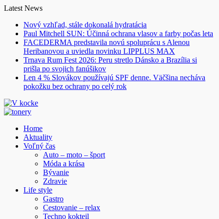
Skip
Latest News
to
Nový vzhľad, stále dokonalá hydratácia
content
Paul Mitchell SUN: Účinná ochrana vlasov a farby počas leta
FACEDERMA predstavila novú spoluprácu s Alenou
Heribanovou a uviedla novinku LIPPLUS MAX
Trnava Rum Fest 2026: Peru stretlo Dánsko a Brazília si
prišla po svojich fanúšikov
Len 4 % Slovákov používajú SPF denne. Väčšina necháva
pokožku bez ochrany po celý rok
Home
Aktuality
Voľný čas
Auto – moto – šport
Móda a krása
Bývanie
Zdravie
Life style
Gastro
Cestovanie – relax
Techno kokteil