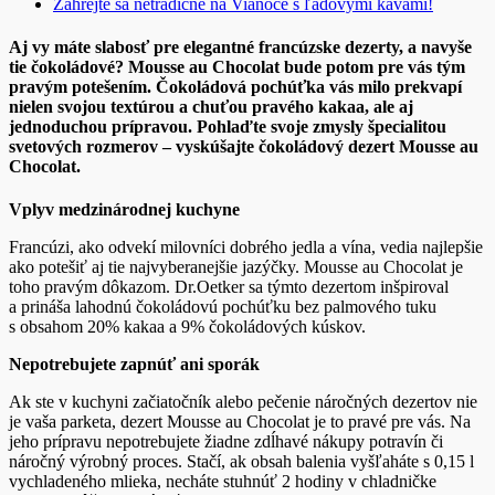
Zahrejte sa netradične na Vianoce s ľadovými kávami!
Aj vy máte slabosť pre elegantné francúzske dezerty, a navyše
tie čokoládové? Mousse au Chocolat bude potom pre vás tým
pravým potešením. Čokoládová pochúťka vás milo prekvapí
nielen svojou textúrou a chuťou pravého kakaa, ale aj
jednoduchou prípravou.
Pohlaďte svoje zmysly
špecialitou
svetových rozmerov – vyskúšajte čokoládový dezert
Mousse au
Chocolat.
Vplyv medzinárodnej kuchyne
Francúzi, ako odvekí milovníci dobrého jedla a vína, vedia najlepšie
ako potešiť aj tie najvyberanejšie jazýčky. Mousse au Chocolat je
toho pravým dôkazom. Dr.Oetker sa týmto dezertom inšpiroval
a prináša lahodnú čokoládovú pochúťku bez palmového tuku
s obsahom 20% kakaa a 9% čokoládových kúskov.
Nepotrebujete zapnúť ani sporák
Ak ste v kuchyni začiatočník alebo pečenie náročných dezertov nie
je vaša parketa, dezert Mousse au Chocolat je to pravé pre vás. Na
jeho prípravu nepotrebujete žiadne zdĺhavé nákupy potravín či
náročný výrobný proces. Stačí, ak obsah balenia vyšľaháte s 0,15 l
vychladeného mlieka, necháte stuhnúť 2 hodiny v chladničke