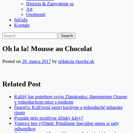
Historia & Zamyslenie sa
Art
Osobnosti
Súťaže
Kontakt
Oh la la! Mousse au Chocolat
Posted on
20. marca 2017
by
redakcia vkocke.sk
Related Post
Každý bar potrebuje svoju Zlatokopku: Jägermeister Orange
v jednoduchom mixe s tonikom
Špargľa: Kráľovná jarnej kuchyne a jednoduché talianske
rizoto
Poznáte tieto pozitívne účinky kávy?
Vianoce bez výčitiek: Prinášame špeciálne menu aj rady
odborníkov