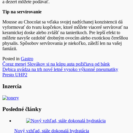
a dezert môžete podávať.
Tip na servírovanie
Mousse au Chocolat sa vďaka svojej nadýchanej konzistencii dá
vyformovať do tvaru kopčekov, ktoré môžete viaceré servírovať na
keramickej doske alebo zvlášť na tanierikoch. Pre lepší efekt to
môžete navyše ozdobiť drobným ovocím alebo exotickou čerešňou
physalis. Spôsobov servírovania je niekoľko, záleží len na vašej
fantázii.
Posted in
Gastro
Navigácia
Čoraz menej Slovákov si na kúpu auta požičiava od bánk
Dębica uvádza na trh nové letné vysoko výkonné pneumatiky
v
Presto UHP2
článku
Inzercia
Posledné články
Nový vzhľad, stále dokonalá hydratácia