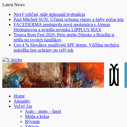
Skip
Latest News
to
Nový vzhľad, stále dokonalá hydratácia
content
Paul Mitchell SUN: Účinná ochrana vlasov a farby počas leta
FACEDERMA predstavila novú spoluprácu s Alenou
Heribanovou a uviedla novinku LIPPLUS MAX
Trnava Rum Fest 2026: Peru stretlo Dánsko a Brazília si
prišla po svojich fanúšikov
Len 4 % Slovákov používajú SPF denne. Väčšina necháva
pokožku bez ochrany po celý rok
Home
Aktuality
Voľný čas
Auto – moto – šport
Móda a krása
Bývanie
Zdravie