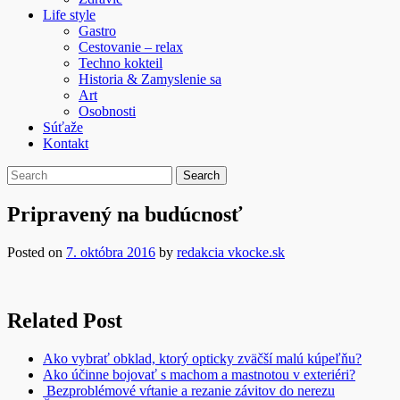
Life style
Gastro
Cestovanie – relax
Techno kokteil
Historia & Zamyslenie sa
Art
Osobnosti
Súťaže
Kontakt
Pripravený na budúcnosť
Posted on
7. októbra 2016
by
redakcia vkocke.sk
Related Post
Ako vybrať obklad, ktorý opticky zväčší malú kúpeľňu?
Ako účinne bojovať s machom a mastnotou v exteriéri?
Bezproblémové vŕtanie a rezanie závitov do nerezu