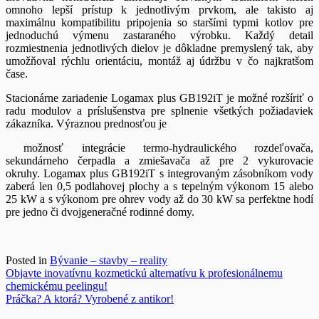
omnoho lepší prístup k jednotlivým prvkom, ale takisto aj
maximálnu kompatibilitu pripojenia so staršími typmi kotlov pre
jednoduchú výmenu zastaraného výrobku. Každý detail
rozmiestnenia jednotlivých dielov je dôkladne premyslený tak, aby
umožňoval rýchlu orientáciu, montáž aj údržbu v čo najkratšom
čase.
Stacionárne zariadenie Logamax plus GB192iT je možné rozšíriť o
radu modulov a príslušenstva pre splnenie všetkých požiadaviek
zákazníka. Výraznou prednosťou je
možnosť integrácie termo-hydraulického rozdeľovača,
sekundárneho čerpadla a zmiešavača až pre 2 vykurovacie
okruhy. Logamax plus GB192iT s integrovaným zásobníkom vody
zaberá len 0,5 podlahovej plochy a s tepelným výkonom 15 alebo
25 kW a s výkonom pre ohrev vody až do 30 kW sa perfektne hodí
pre jedno či dvojgeneračné rodinné domy.
Posted in
Bývanie – stavby – reality
Navigácia
Objavte inovatívnu kozmetickú alternatívu k profesionálnemu
chemickému peelingu!
v
Práčka? A ktorá? Vyrobené z antikor!
článku