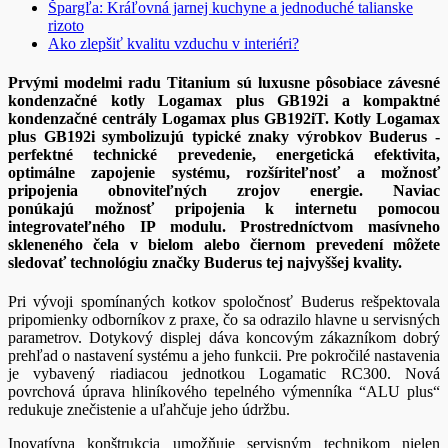
Špargľa: Kráľovná jarnej kuchyne a jednoduché talianske
rizoto
Ako zlepšiť kvalitu vzduchu v interiéri?
Prvými modelmi radu
Titanium
sú luxusne pôsobiace závesné
kondenzačné kotly
Logamax plus GB192i
a kompaktné
kondenzačné centrály
Logamax plus GB192iT.
Kotly Logamax
plus GB192i symbolizujú typické znaky výrobkov Buderus -
perfektné technické prevedenie, energetická efektivita,
optimálne zapojenie systému, rozšíriteľnosť a možnosť
pripojenia obnoviteľných zrojov energie. Naviac
ponúkajú možnosť pripojenia k internetu pomocou
integrovateľného IP modulu. Prostredníctvom masívneho
skleneného čela v bielom alebo čiernom prevedení môžete
sledovať technológiu značky Buderus tej najvyššej kvality.
Pri vývoji spomínaných kotkov spoločnosť Buderus rešpektovala
pripomienky odborníkov z praxe, čo sa odrazilo hlavne u servisných
parametrov. Dotykový displej dáva koncovým zákazníkom dobrý
prehľad o nastavení systému a jeho funkcii. Pre pokročilé nastavenia
je vybavený riadiacou jednotkou Logamatic RC300. Nová
povrchová úprava hliníkového tepelného výmenníka “ALU plus“
redukuje znečistenie a uľahčuje jeho údržbu.
Inovatívna konštrukcia umožňuje servisným technikom nielen