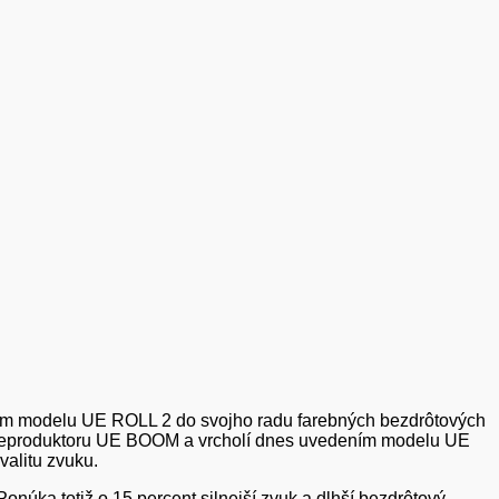
ením modelu UE ROLL 2 do svojho radu farebných bezdrôtových
ím reproduktoru UE BOOM a vrcholí dnes uvedením modelu UE
alitu zvuku.
núka totiž o 15 percent silnejší zvuk a dlhší bezdrôtový