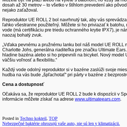
dosah až 30 metrov – to všetko v štíhlom prevedení ako pôvo
nejako zaťažoval.
Reproduktor UE ROLL 2 bol navrhnutý tak, aby vás sprevádzal
ľahko všestranne použiteľný. Môžete si ho priviazať k batohu
vode (má certifikáciu pre triedu ochranného krytie IPX7), je 
naozaj bohatý zvuk.
„Vďaka pevnému a pružnému lanku bol náš model UE ROLL najľ
Charlotte Johs, generálna riaditeľka pre značku Ultimate Ears.
hladine bazéna alebo si ho pripevnili na bicykel. Nový model U
väčšiu voľnosť a flexibilitu.“
Každý vode odolný reproduktor si v bazéne zaslúži svoje mie
hudba na vás bude „špľachotať“ pri párty v bazéne z bezprostre
Cena a dostupnosť
Očakáva sa, že reproduktor UE ROLL 2 bude k dispozícii v S
informácie môžete získať na adrese
www.ultimateears.com
.
Posted in
Techno kokteil
,
TOP
Navigácia
Nebezpečné baktérie ohrozujú vaše auto, nie sú len v klimatizácii.