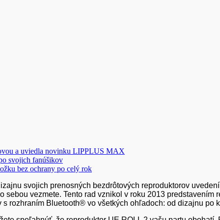
novou a uviedla novinku LIPPLUS MAX
 po svojich fanúšikov
ožku bez ochrany po celý rok
a dizajnu svojich prenosných bezdrôtových reproduktorov uved
h so sebou vezmete. Tento rad vznikol v roku 2013 predstaven
 s rozhraním Bluetooth® vo všetkých ohľadoch: od dizajnu po kv
ete spoľahnúť, že reproduktor UE ROLL 2 vašu partu obohatí. Po