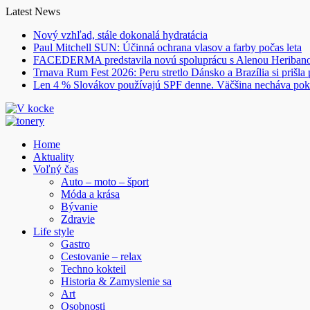
Skip
Latest News
to
Nový vzhľad, stále dokonalá hydratácia
content
Paul Mitchell SUN: Účinná ochrana vlasov a farby počas leta
FACEDERMA predstavila novú spoluprácu s Alenou Heriba
Trnava Rum Fest 2026: Peru stretlo Dánsko a Brazília si prišla
Len 4 % Slovákov používajú SPF denne. Väčšina necháva pok
Home
Aktuality
Voľný čas
Auto – moto – šport
Móda a krása
Bývanie
Zdravie
Life style
Gastro
Cestovanie – relax
Techno kokteil
Historia & Zamyslenie sa
Art
Osobnosti