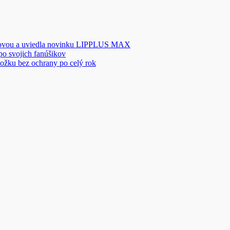
novou a uviedla novinku LIPPLUS MAX
 po svojich fanúšikov
ožku bez ochrany po celý rok