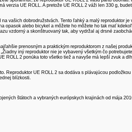
dná verzia UE ROLL. A pretože UE ROLL 2 váži len 330 g, budet
 na vašich dobrodružstvách. Tento ľahký a malý reproduktor j
, na opasok alebo bicykel a môžete ho môžete ho tak mať kdeko
nárazu vzdorný a skonštruovaný tak, aby vydržal aj drsné zaobch
ahšie prenosným a praktickým reproduktorom z našej produktov
 „Žiadny iný reproduktor nie je vybavený všetkým čo potrebujete
E ROLL 2 ponúka toto všetko tiež a navyše má lepší zvuk a dlhší
sto. Reproduktor UE ROLL 2 sa dodáva s plávajúcou podložkou 
dnej blízkosti.
pojených štátoch a vybraných európskych krajinách od mája 2