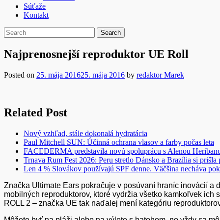
Súťaže
Kontakt
Najprenosnejší reproduktor UE Roll
Posted on
25. mája 2016
25. mája 2016
by
redaktor Marek
Related Post
Nový vzhľad, stále dokonalá hydratácia
Paul Mitchell SUN: Účinná ochrana vlasov a farby počas leta
FACEDERMA predstavila novú spoluprácu s Alenou Heriba
Trnava Rum Fest 2026: Peru stretlo Dánsko a Brazília si prišla
Len 4 % Slovákov používajú SPF denne. Väčšina necháva pok
Značka Ultimate Ears pokračuje v posúvaní hraníc inovácií 
mobilných reproduktorov, ktoré vydržia všetko kamkoľvek ic
ROLL 2 – značka UE tak naďalej mení kategóriu reproduktorov
Môžete byť na pláži alebo na výlete s batohom, no vždy sa môž