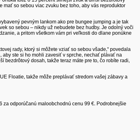
e mať so sebou viac zvuku bez toho, aby vás reproduktor
e vybavený pevným lankom ako pre bungee jumping a je tak
ľvek so sebou – nikdy už nebudete bez hudby. Je odolný voči
ádzanie, a pritom všetkom vám pri veľkosti do dlane ponúkne
ej rady, ktorý si môžete vziať so sebou všade,“ povedala
, aby ste si ho mohli zavesiť v sprche, nechať plávať na
 bezdrôtový dosah, takže teraz máte pre to, čo robíte radi,
UE Floatie, takže môže preplávať stredom vašej zábavy a
016 za odporúčanú maloobchodnú cenu 99 €. Podrobnejšie