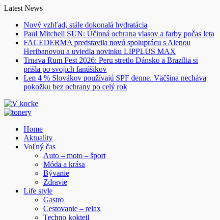
Skip
Latest News
to
Nový vzhľad, stále dokonalá hydratácia
content
Paul Mitchell SUN: Účinná ochrana vlasov a farby počas leta
FACEDERMA predstavila novú spoluprácu s Alenou
Heribanovou a uviedla novinku LIPPLUS MAX
Trnava Rum Fest 2026: Peru stretlo Dánsko a Brazília si
prišla po svojich fanúšikov
Len 4 % Slovákov používajú SPF denne. Väčšina necháva
pokožku bez ochrany po celý rok
Home
Aktuality
Voľný čas
Auto – moto – šport
Móda a krása
Bývanie
Zdravie
Life style
Gastro
Cestovanie – relax
Techno kokteil