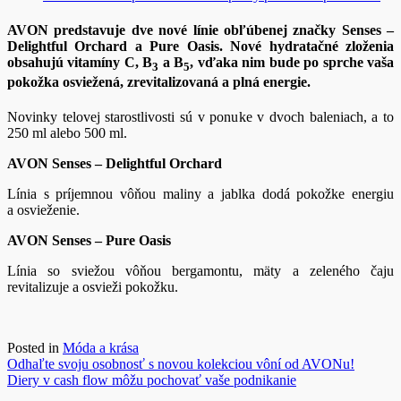
AVON predstavuje dve nové línie obľúbenej značky Senses –
Delightful Orchard a Pure Oasis. Nové hydratačné zloženia
obsahujú vitamíny C, B
a B
, vďaka nim bude po sprche vaša
3
5
pokožka osviežená, zrevitalizovaná a plná energie.
Novinky telovej starostlivosti sú v ponuke v dvoch baleniach, a to
250 ml alebo 500 ml.
AVON Senses – Delightful Orchard
Línia s príjemnou vôňou maliny a jablka dodá pokožke energiu
a osvieženie.
AVON Senses – Pure Oasis
Línia so sviežou vôňou bergamontu, mäty a zeleného čaju
revitalizuje a osvieži pokožku.
Posted in
Móda a krása
Navigácia
Odhaľte svoju osobnosť s novou kolekciou vôní od AVONu!
Diery v cash flow môžu pochovať vaše podnikanie
v