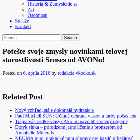
Historia & Zamyslenie sa
Art
Osobnosti
Súťaže
Kontakt
Potešte svoje zmysly novinkami telovej
starostlivosti Senses od AVONu!
Posted on
6. apríla 2016
by
redakcia vkocke.sk
Related Post
Nový vzhľad, stále dokonalá hydratácia
Paul Mitchell SUN: Účinná ochrana vlasov a farby počas leta
Trápia vás riedke vlasy? Ako im navrátiť stratený objem?
Dotyk slnka – prirodzené jarné líčenie s bronzerom od
Annabelle Minerals
NEUMA mini: praktické mini súpravy pre každú príležitosť