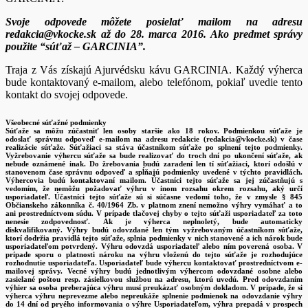
Svoje odpovede môžete posielať mailom na adresu
redakcia@vkocke.sk až do 28. marca 2016. Ako predmet správy
použite “súťaž – GARCINIA
”.
Traja z Vás získajú Ajurvédsku kávu GARCINIA. Každý výherca
bude kontaktovaný e-mailom, alebo telefónom, pokiaľ uvedie tento
kontakt do svojej odpovede.
Všeobecné súťažné podmienky
Súťaže sa môžu zúčastniť len osoby staršie ako 18 rokov. Podmienkou súťaže je
odoslať správnu odpoveď e-mailom na adresu redakcie (redakcia@vkocke.sk) v čase
realizácie súťaže. Súťažiaci sa stáva účastníkom súťaže po splnení tejto podmienky.
Vyžrebovanie výhercu súťaže sa bude realizovať do troch dní po ukončení súťaže, ak
nebude oznámené inak. Do žrebovania budú zaradení len tí súťažiaci, ktorí odošlú v
stanovenom čase správnu odpoveď a spĺňajú podmienky uvedené v týchto pravidlách.
Výhercovia budú kontaktovaní mailom. Účastníci tejto súťaže sa jej zúčastňujú s
vedomím, že nemôžu požadovať výhru v inom rozsahu okrem rozsahu, aký určí
usporiadateľ. Účastníci tejto súťaže sú si súčasne vedomí toho, že v zmysle § 845
Občianskeho zákonníka č. 40/1964 Zb. v platnom znení nemožno výhry vymáhať a to
ani prostredníctvom súdu. V prípade tlačovej chyby o tejto súťaži usporiadateľ za toto
nenesie zodpovednosť. Ak je výherca neplnoletý, bude automaticky
diskvalifikovaný. Výhry budú odovzdané len tým vyžrebovaným účastníkom súťaže,
ktorí dodržia pravidlá tejto súťaže, splnia podmienky v nich stanovené a ich nárok bude
usporiadateľom potvrdený. Výhru odovzdá usporiadateľ alebo ním poverená osoba. V
prípade sporu o platnosti nároku na výhru vloženú do tejto súťaže je rozhodujúce
rozhodnutie usporiadateľa. Usporiadateľ bude výhercu kontaktovať prostredníctvom e-
mailovej správy. Vecné výhry budú jednotlivým výhercom odovzdané osobne alebo
zasielané poštou resp. zásielkovou službou na adresu, ktorú uvedú. Pred odovzdaním
výhier sa osoba preberajúca výhru musí preukázať osobným dokladom. V prípade, že si
výherca výhru neprevezme alebo nepreukáže splnenie podmienok na odovzdanie výhry
do 14 dní od prvého informovania o výhre Usporiadateľom, výhra prepadá v prospech