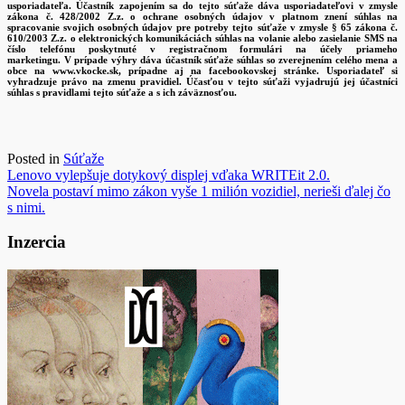
usporiadateľa. Účastník zapojením sa do tejto súťaže dáva usporiadateľovi v zmysle
zákona č. 428/2002 Z.z. o ochrane osobných údajov v platnom znení súhlas na
spracovanie svojich osobných údajov pre potreby tejto súťaže v zmysle § 65 zákona č.
610/2003 Z.z. o elektronických komunikáciách súhlas na volanie alebo zasielanie SMS na
číslo telefónu poskytnuté v registračnom formulári na účely priameho
marketingu. V prípade výhry dáva účastník súťaže súhlas so zverejnením celého mena a
obce na www.vkocke.sk, prípadne aj na facebookovskej stránke. Usporiadateľ si
vyhradzuje právo na zmenu pravidiel. Účasťou v tejto súťaži vyjadrujú jej účastníci
súhlas s pravidlami tejto súťaže a s ich záväznosťou.
Posted in
Súťaže
Navigácia
Lenovo vylepšuje dotykový displej vďaka WRITEit 2.0.
Novela postaví mimo zákon vyše 1 milión vozidiel, nerieši ďalej čo
v
s nimi.
článku
Inzercia