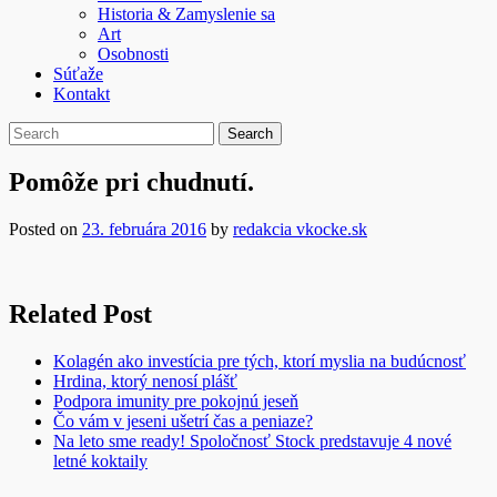
Historia & Zamyslenie sa
Art
Osobnosti
Súťaže
Kontakt
Pomôže pri chudnutí.
Posted on
23. februára 2016
by
redakcia vkocke.sk
Related Post
Kolagén ako investícia pre tých, ktorí myslia na budúcnosť
Hrdina, ktorý nenosí plášť
Podpora imunity pre pokojnú jeseň
Čo vám v jeseni ušetrí čas a peniaze?
Na leto sme ready! Spoločnosť Stock predstavuje 4 nové
letné koktaily