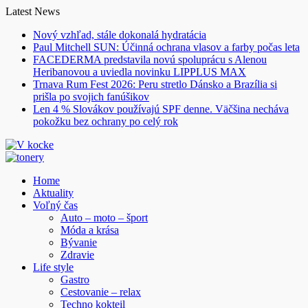
Skip
Latest News
to
Nový vzhľad, stále dokonalá hydratácia
content
Paul Mitchell SUN: Účinná ochrana vlasov a farby počas leta
FACEDERMA predstavila novú spoluprácu s Alenou
Heribanovou a uviedla novinku LIPPLUS MAX
Trnava Rum Fest 2026: Peru stretlo Dánsko a Brazília si
prišla po svojich fanúšikov
Len 4 % Slovákov používajú SPF denne. Väčšina necháva
pokožku bez ochrany po celý rok
Home
Aktuality
Voľný čas
Auto – moto – šport
Móda a krása
Bývanie
Zdravie
Life style
Gastro
Cestovanie – relax
Techno kokteil