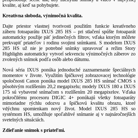
kvalite, aj keď sa pohybujete.
Kreatívna sloboda, výnimo
č
ná kvalita.
Dajte priestor vlastnej tvorivosti použitím funkcie kreatívneho
záberu fotoaparátu IXUS 285 HS – pri stlačení spúšte fotoaparát
automaticky použije päť jedinečných filtrov, vďaka ktorým môžete
prekvapiť priateľov i rodinu svojimi snímkami. S modelom IXUS
285 HS už nie je potrebné snímky upravovať a režim Story
Highlights automaticky vytvorí sekvenciu výnimočných záberov zo
zvolených snímok podľa osôb alebo dátumu.
Nová séria IXUS ponúka jednoduché zaznamenanie špeciálnych
momentov v živote. Využitím špičkovej zobrazovacej technológie
spoločnosti Canon ponúka model IXUS 285 HS snímač CMOS s
pôsobivým rozlíšením 20,2 megapixelu; modely IXUS 180 a IXUS
175 sú vybavené snímačom s rozlíšením 20 megapixelov. Vďaka
pokročilému procesoru DIGIC 4+ ponúkajú všetky fotoaparáty
mimoriadne rýchlu odozvu a špičkovú kvalitu obrazu, ktoré
vdýchnu spomienkam nový život. Model IXUS 285 HS so
systémom HS, umožňuje spoľahlivé snímanie aj v najnáročnejších
svetelných situáciách.
Zdie
ľ
anie snímok s priate
ľ
mi.