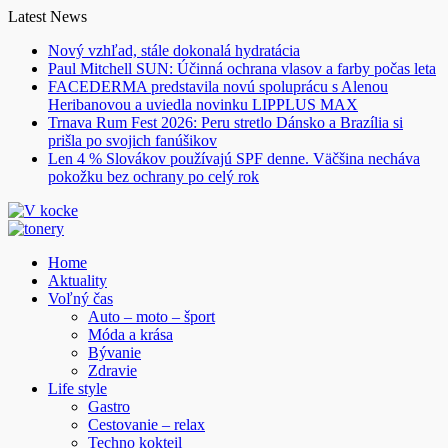
Skip
Latest News
to
Nový vzhľad, stále dokonalá hydratácia
content
Paul Mitchell SUN: Účinná ochrana vlasov a farby počas leta
FACEDERMA predstavila novú spoluprácu s Alenou
Heribanovou a uviedla novinku LIPPLUS MAX
Trnava Rum Fest 2026: Peru stretlo Dánsko a Brazília si
prišla po svojich fanúšikov
Len 4 % Slovákov používajú SPF denne. Väčšina necháva
pokožku bez ochrany po celý rok
Home
Aktuality
Voľný čas
Auto – moto – šport
Móda a krása
Bývanie
Zdravie
Life style
Gastro
Cestovanie – relax
Techno kokteil