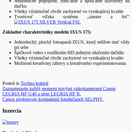
Jednoduché pripojenie, zdieľanie a spúšťanie uzávierky na
diaľku
Všetky výnimočné chvíle zachytené vo vynikajúcej kvalite
Tvorivosť vďaka systému „zamier a foť“
Základné charakteristiky modelu IXUS 175:
Jednoduchý, plochý fotoaparát IXUS, ktorý môžete mať vždy
pri sebe
Špičkové video s rozlíšením HD jediným stlačením tlačidla
Všetky výnimočné chvíle zachytené vo vynikajúcej kvalite
Možnosti kreatívnej zábavy a kreatívneho experimentovania
Posted in
Techno kokteil
Navigácia
Zaznamenajte každý moment novými videokamerami Canon
LEGRIA HF G40 a série LEGRIA HF R.
v
Canon predstavuje kompaktnú fototlačiareň SELPHY.
článku
Inzercia