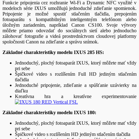
Funkcie pripojenia cez rozhranie Wi-Fi a Dynamic NFC využité v
modeloch série IXUS umožňujú jednoduché zdieľanie spomienok.
Pripojenie je možné spustiť stlačením tlačidla, prepojením
fotoaparátu s kompatibilným inteligentným telefónom alebo
úložným zariadením, napríklad Canon CS100. Svoje výtvory
môžete priamo odovzdať do sociálnych sietí alebo jednoducho
zálohovať fotografie a videá prostredníctvom cloudovej platformy
spoločnosti Canon na zdieľanie a správu snímok.
Základné charakteristiky modelu IXUS 285 HS:
Jednoduchý, plochý fotoaparát IXUS, ktorý môžete mať vždy
pri sebe
Špičkové video s rozlíšením Full HD jediným stlačením
tlačidla
Jednoduché pripojenie, zdieľanie a spúšťanie uzávierky na
diaľku
Kreatívna hra a kreatívne experimentovanie
Základné charakteristiky modelu IXUS 180:
Jednoduchý, plochý fotoaparát IXUS, ktorý môžete mať vždy
pri sebe
Špičkové video s rozlíšením HD jediným stlačením tlačidla