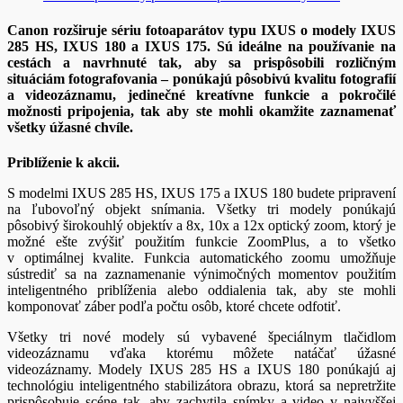
Canon rozširuje sériu fotoaparátov typu IXUS o modely IXUS
285 HS, IXUS 180 a IXUS 175. Sú ideálne na používanie na
cestách a navrhnuté tak, aby sa prispôsobili rozličným
situáciám fotografovania – ponúkajú pôsobivú kvalitu fotografií
a videozáznamu, jedinečné kreatívne funkcie a pokročilé
možnosti pripojenia, tak aby ste mohli okamžite zaznamenať
všetky úžasné chvíle.
Priblí
ž
enie k akcii.
S modelmi IXUS 285 HS, IXUS 175 a IXUS 180 budete pripravení
na ľubovoľný objekt snímania. Všetky tri modely ponúkajú
pôsobivý širokouhlý objektív a 8x, 10x a 12x optický zoom, ktorý je
možné ešte zvýšiť použitím funkcie ZoomPlus, a to všetko
v optimálnej kvalite. Funkcia automatického zoomu umožňuje
sústrediť sa na zaznamenanie výnimočných momentov použitím
inteligentného priblíženia alebo oddialenia tak, aby ste mohli
komponovať záber podľa počtu osôb, ktoré chcete odfotiť.
Všetky tri nové modely sú vybavené špeciálnym tlačidlom
videozáznamu vďaka ktorému môžete natáčať úžasné
videozáznamy. Modely IXUS 285 HS a IXUS 180 ponúkajú aj
technológiu inteligentného stabilizátora obrazu, ktorá sa nepretržite
prispôsobuje scéne tak, aby zachytila snímky a video v najvyššej