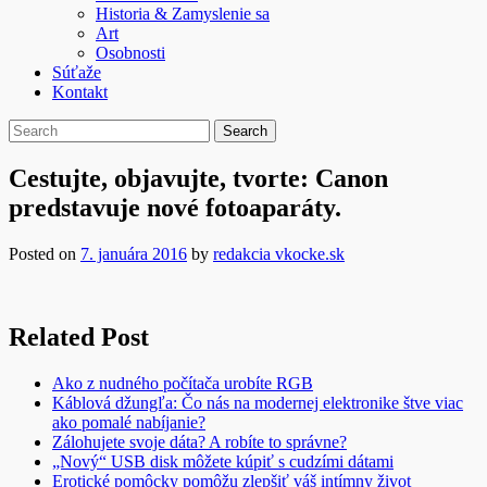
Historia & Zamyslenie sa
Art
Osobnosti
Súťaže
Kontakt
Cestujte, objavujte, tvorte: Canon
predstavuje nové fotoaparáty.
Posted on
7. januára 2016
by
redakcia vkocke.sk
Related Post
Ako z nudného počítača urobíte RGB
Káblová džungľa: Čo nás na modernej elektronike štve viac
ako pomalé nabíjanie?
Zálohujete svoje dáta? A robíte to správne?
„Nový“ USB disk môžete kúpiť s cudzími dátami
Erotické pomôcky pomôžu zlepšiť váš intímny život