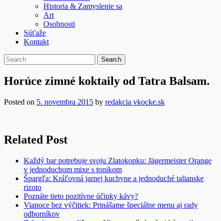
Historia & Zamyslenie sa
Art
Osobnosti
Súťaže
Kontakt
Horúce zimné koktaily od Tatra Balsam.
Posted on
5. novembra 2015
by
redakcia vkocke.sk
Related Post
Každý bar potrebuje svoju Zlatokopku: Jägermeister Orange
v jednoduchom mixe s tonikom
Špargľa: Kráľovná jarnej kuchyne a jednoduché talianske
rizoto
Poznáte tieto pozitívne účinky kávy?
Vianoce bez výčitiek: Prinášame špeciálne menu aj rady
odborníkov