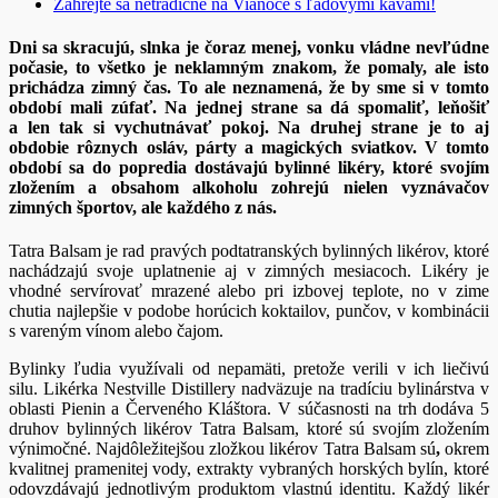
Zahrejte sa netradične na Vianoce s ľadovými kávami!
Dni sa skracujú, slnka je čoraz menej, vonku vládne nevľúdne
počasie, to všetko je neklamným znakom, že pomaly, ale isto
prichádza zimný čas. To ale neznamená, že by sme si v tomto
období mali zúfať. Na jednej strane sa dá spomaliť, leňošiť
a len tak si vychutnávať pokoj. Na druhej strane je to aj
obdobie rôznych osláv, párty a magických sviatkov. V tomto
období sa do popredia dostávajú bylinné likéry, ktoré svojím
zložením a obsahom alkoholu zohrejú nielen vyznávačov
zimných športov, ale každého z nás.
Tatra Balsam je rad pravých podtatranských bylinných likérov, ktoré
nachádzajú svoje uplatnenie aj v zimných mesiacoch. Likéry je
vhodné servírovať mrazené alebo pri izbovej teplote, no v zime
chutia najlepšie v podobe horúcich koktailov, punčov, v kombinácii
s vareným vínom alebo čajom.
Bylinky ľudia využívali od nepamäti, pretože verili v ich liečivú
silu. Likérka Nestville Distillery nadväzuje na tradíciu bylinárstva v
oblasti Pienin a Červeného Kláštora. V súčasnosti na trh dodáva 5
druhov bylinných likérov Tatra Balsam, ktoré sú svojím zložením
výnimočné. Najdôležitejšou zložkou likérov Tatra Balsam sú
,
okrem
kvalitnej pramenitej vody, extrakty vybraných horských bylín, ktoré
odovzdávajú jednotlivým produktom vlastnú identitu. Každý likér