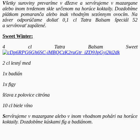
V
šetky suroviny prevaríme v džezve a servírujeme v mazargane
alebo inom tvrdenom skle určenom na horúce koktaily. Dozdobíme
plátkom pomaranča alebo inak vhodným sezónnym ovocím. Na
záver odporúčame doliať 0,1 cl Tatra Balsam špeciál 52
a servírovať zapálené.
Sweet Winter:
4 cl Tatra Balsam Sweet
2 cl lesný med
1x badián
1x figy
šťava z polovice citróna
10 cl biele víno
S
ervírujeme v mazargane alebo v inom vhodnom pohári na horúce
koktaily. Dozdobíme kúskami fíg a badiánom.