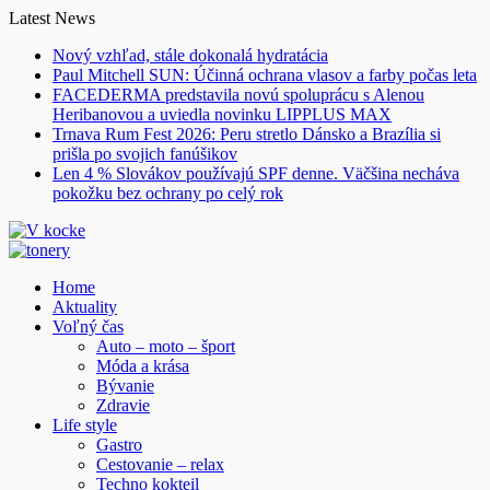
Skip
Latest News
to
Nový vzhľad, stále dokonalá hydratácia
content
Paul Mitchell SUN: Účinná ochrana vlasov a farby počas leta
FACEDERMA predstavila novú spoluprácu s Alenou
Heribanovou a uviedla novinku LIPPLUS MAX
Trnava Rum Fest 2026: Peru stretlo Dánsko a Brazília si
prišla po svojich fanúšikov
Len 4 % Slovákov používajú SPF denne. Väčšina necháva
pokožku bez ochrany po celý rok
Home
Aktuality
Voľný čas
Auto – moto – šport
Móda a krása
Bývanie
Zdravie
Life style
Gastro
Cestovanie – relax
Techno kokteil