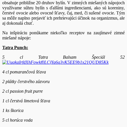
obsahuje približne 20 druhov bylín. V zimných miešaných nápojoch
využívame súhru bylín s ďalšími ingredienciami, ako sú koreniny,
čerstvé ovocie alebo ovocné šťavy, čaj, med, či sušené ovocie. Tým
sa môže naplno prejaviť ich prehrievajúci účinok na organizmus, ale
aj dokonalá chuť.
Na inšpiráciu ponúkame niekoľko receptov na zaujímavé zimné
miešané nápoje:
Tatra Punch:
5 cl Tatra Balsam Špeciál 52
4 cl pomarančová šťava
2 plátky čerstvého zázvoru
2 cl passion fruit purre
1 cl čerstvá limetová šťava
1 ks škorica
5 cl horúca voda