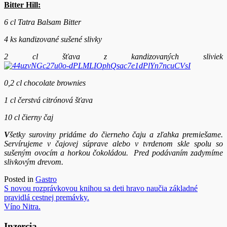
Bitter Hill:
6 cl Tatra Balsam Bitter
4 ks kandizované sušené slivky
2 cl šťava z kandizovaných sliviek
0,2 cl chocolate brownies
1 cl čerstvá citrónová šťava
10 cl čierny čaj
V
šetky suroviny pridáme do čierneho čaju a zľahka premiešame.
Servírujeme v čajovej súprave alebo v tvrdenom skle spolu so
sušeným ovocím a horkou čokoládou. Pred podávaním zadymíme
slivkovým drevom.
Posted in
Gastro
Navigácia
S novou rozprávkovou knihou sa deti hravo naučia základné
pravidlá cestnej premávky.
v
Víno Nitra.
článku
Inzercia