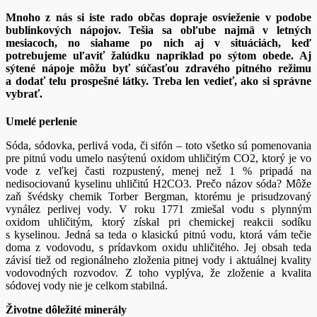
Mnoho z nás si iste rado občas dopraje osvieženie v podobe
bublinkových nápojov. Tešia sa obľube najmä v letných
mesiacoch, no siahame po nich aj v situáciách, keď
potrebujeme uľaviť žalúdku napríklad po sýtom obede. Aj
sýtené nápoje môžu byť súčasťou zdravého pitného režimu
a dodať telu prospešné látky. Treba len vedieť, ako si správne
vybrať.
Umelé perlenie
Sóda, sódovka, perlivá voda, či sifón – toto všetko sú pomenovania
pre pitnú vodu umelo nasýtenú oxidom uhličitým CO2, ktorý je vo
vode z veľkej časti rozpustený, menej než 1 % pripadá na
nedisociovanú kyselinu uhličitú H2CO3. Prečo názov sóda? Môže
zaň švédsky chemik Torber Bergman, ktorému je prisudzovaný
vynález perlivej vody. V roku 1771 zmiešal vodu s plynným
oxidom uhličitým, ktorý získal pri chemickej reakcii sodíku
s kyselinou. Jedná sa teda o klasickú pitnú vodu, ktorá vám tečie
doma z vodovodu, s prídavkom oxidu uhličitého. Jej obsah teda
závisí tiež od regionálneho zloženia pitnej vody i aktuálnej kvality
vodovodných rozvodov. Z toho vyplýva, že zloženie a kvalita
sódovej vody nie je celkom stabilná.
Životne dôležité minerály