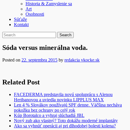
Historia & Zamyslenie sa
Art
Osobnosti
Súťaže
Kontakt
Sóda versus minerálna voda.
Posted on
22. septembra 2015
by
redakcia vkocke.sk
Related Post
FACEDERMA predstavila novú spoluprácu s Alenou
Heribanovou a uviedla novinku LIPPLUS MAX
Len 4 % Slovákov používajú SPF denne. Väčšina necháva
pokožku bez ochrany po celý rok
Kúp Borotalco a vyhraj slúchadlá JBL
Nový zub ako vlastný? Toto dokážu moderné implantáty
Ako sa vyhnúť operácii aj pri dlhodobej bolesti kolena?