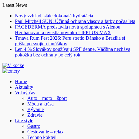
Skip
Latest News
to
Nový vzhľad, stále dokonalá hydratácia
content
Paul Mitchell SUN: Účinná ochrana vlasov a farby počas leta
FACEDERMA predstavila novú spoluprácu s Alenou
Heribanovou a uviedla novinku LIPPLUS MAX
Trnava Rum Fest 2026: Peru stretlo Dánsko a Brazília si
prišla po svojich fanúšikov
Len 4 % Slovákov používajú SPF denne. Väčšina necháva
pokožku bez ochrany po celý rok
Home
Aktuality
Voľný čas
Auto – moto – šport
Móda a krása
Bývanie
Zdravie
Life style
Gastro
Cestovanie – relax
Techno kokteil