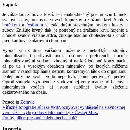
Vápnik
Je základom zubov a kostí. Je nenahraditeľný pre funkciu buniek,
svalové sťahy, prenos nervových impulzov a zrážanie krvi. Spolu s
horčíkom
a
fosforom
je základným stavebným prvkom kostry a
zubov. Znižuje krvný tlak, je potrebný na zrážanie krvi, hojenie a
činnosť svalov vrátane srdca, znižuje hladinu cholesterolu a chráni
pred kardiovaskulárnymi chorobami.
Vybrať si už dnes väčšinou môžeme z niekoľkých stupňov
mineralizácie i perlivosti podľa osobných preferencií. Počnúc
mineralizovanými vodami, vhodnými na každodennú konzumáciu,
až po tie s vysokým obsahom minerálov, po ktorých môžeme
siahnuť v rámci dopĺňania deficitu konkrétnych látok do organizmu.
Ďalej môžeme zvoliť vodu neperlivú, jemne perlivú, či perlivú.
Oproti sódovke vyrobenej z vodovodnej vody máme pri balených
minerálnych vodách aj istotu stabilnej kvality zloženia
deklarovaného na obale.
Posted in
Zdravie
Navigácia
Víťazné fotografie súťaže #P8NocnySvet vyhlásené na slávnostnej
vernisáži – výhry odovzdali modelky z Českej Miss.
v
Druhý pilier: presunúť alebo nechať tak?
článku
Inzercia