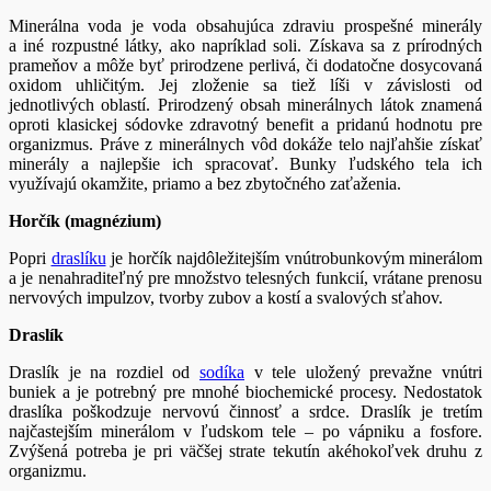
Minerálna voda je voda obsahujúca zdraviu prospešné minerály
a iné rozpustné látky, ako napríklad soli. Získava sa z prírodných
prameňov a môže byť prirodzene perlivá, či dodatočne dosycovaná
oxidom uhličitým. Jej zloženie sa tiež líši v závislosti od
jednotlivých oblastí. Prirodzený obsah minerálnych látok znamená
oproti klasickej sódovke zdravotný benefit a pridanú hodnotu pre
organizmus. Práve z minerálnych vôd dokáže telo najľahšie získať
minerály a najlepšie ich spracovať. Bunky ľudského tela ich
využívajú okamžite, priamo a bez zbytočného zaťaženia.
Horčík (magnézium)
Popri
draslíku
je horčík najdôležitejším vnútrobunkovým minerálom
a je nenahraditeľný pre množstvo telesných funkcií, vrátane prenosu
nervových impulzov, tvorby zubov a kostí a svalových sťahov.
Draslík
Draslík je na rozdiel od
sodíka
v tele uložený prevažne vnútri
buniek a je potrebný pre mnohé biochemické procesy. Nedostatok
draslíka poškodzuje nervovú činnosť a srdce. Draslík je tretím
najčastejším minerálom v ľudskom tele – po vápniku a fosfore.
Zvýšená potreba je pri väčšej strate tekutín akéhokoľvek druhu z
organizmu.