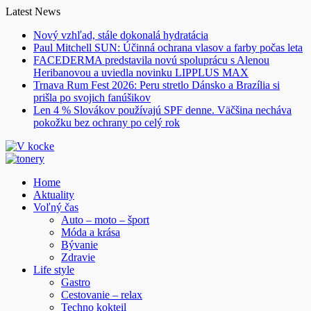
Skip
Latest News
to
Nový vzhľad, stále dokonalá hydratácia
content
Paul Mitchell SUN: Účinná ochrana vlasov a farby počas leta
FACEDERMA predstavila novú spoluprácu s Alenou
Heribanovou a uviedla novinku LIPPLUS MAX
Trnava Rum Fest 2026: Peru stretlo Dánsko a Brazília si
prišla po svojich fanúšikov
Len 4 % Slovákov používajú SPF denne. Väčšina necháva
pokožku bez ochrany po celý rok
Home
Aktuality
Voľný čas
Auto – moto – šport
Móda a krása
Bývanie
Zdravie
Life style
Gastro
Cestovanie – relax
Techno kokteil