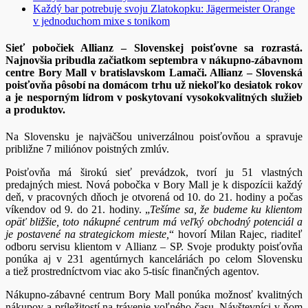
Každý bar potrebuje svoju Zlatokopku: Jägermeister Orange
v jednoduchom mixe s tonikom
Sieť pobočiek Allianz – Slovenskej poisťovne sa rozrastá.
Najnovšia pribudla začiatkom septembra v nákupno-zábavnom
centre Bory Mall v bratislavskom Lamači. Allianz – Slovenská
poisťovňa pôsobí na domácom trhu už niekoľko desiatok rokov
a je nesporným lídrom v poskytovaní vysokokvalitných služieb
a produktov.
Na Slovensku je najväčšou univerzálnou poisťovňou a spravuje
približne 7 miliónov poistných zmlúv.
Poisťovňa má širokú sieť prevádzok, tvorí ju 51 vlastných
predajných miest. Nová pobočka v Bory Mall je k dispozícii každý
deň, v pracovných dňoch je otvorená od 10. do 21. hodiny a počas
víkendov od 9. do 21. hodiny. „
Tešíme sa, že budeme ku klientom
opäť bližšie, toto nákupné centrum má veľký obchodný potenciál a
je postavené na strategickom mieste,
“ hovorí Milan Rajec, riaditeľ
odboru servisu klientom v Allianz – SP. Svoje produkty poisťovňa
ponúka aj v 231 agentúrnych kanceláriách po celom Slovensku
a tiež prostredníctvom viac ako 5-tisíc finančných agentov.
Nákupno-zábavné centrum Bory Mall ponúka možnosť kvalitných
nákupov a príležitostí na trávenie voľného času. Návštevníci v ňom