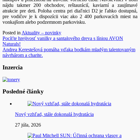
nájdu takmer 200 obchodov, reštaurácií, kaviarní a zaujímavé
atrakcie pre deti. Poloha centra pri diaľnici D2 je ľahko dostupná,
pre vodičov je k dispozícii viac ako 2 400 parkovacích miest na
vonkajšom alebo podzemnom parkovisku.
Posted in
Aktuality – novinky
Navigácia
Pocíťte hrejivosť vanilky a santalového dreva s líniou AVON
Naturals!
v
Andrea Kerestešová pomáha vďaka bodkám mladým talentovaným
článku
návrhárom a charite.
Inzercia
Posledné články
Nový vzhľad, stále dokonalá hydratácia
27 júla, 2026