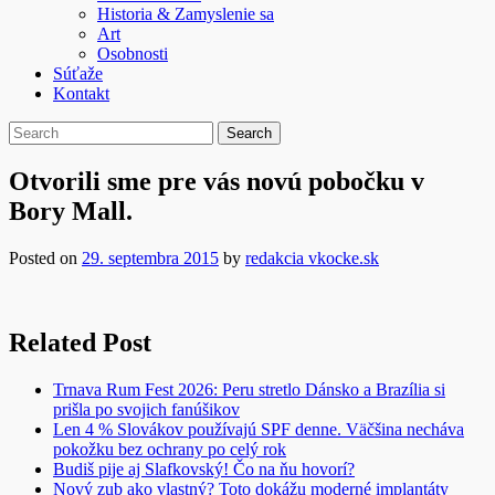
Historia & Zamyslenie sa
Art
Osobnosti
Súťaže
Kontakt
Otvorili sme pre vás novú pobočku v
Bory Mall.
Posted on
29. septembra 2015
by
redakcia vkocke.sk
Related Post
Trnava Rum Fest 2026: Peru stretlo Dánsko a Brazília si
prišla po svojich fanúšikov
Len 4 % Slovákov používajú SPF denne. Väčšina necháva
pokožku bez ochrany po celý rok
Budiš pije aj Slafkovský! Čo na ňu hovorí?
Nový zub ako vlastný? Toto dokážu moderné implantáty