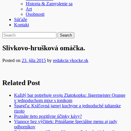
Historia & Zamyslenie sa
Art
Osobnosti
Súťaže
Kontakt
Slivkovo-hrušková omáčka.
Posted on
23. júla 2015
by
redakcia vkocke.sk
Related Post
Každý bar potrebuje svoju Zlatokopku: Jägermeister Orange
v jednoduchom mixe s tonikom
Špargľa: Kráľovná jarnej kuchyne a jednoduché talianske
rizoto
Poznáte tieto pozitívne účinky kávy?
Vianoce bez výčitiek: Prinášame špeciálne menu aj rady
odborníkov