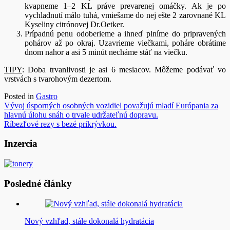
kvapneme 1–2 KL práve prevarenej omáčky. Ak je po
vychladnutí málo tuhá, vmiešame do nej ešte 2 zarovnané KL
Kyseliny citrónovej Dr.Oetker.
Prípadnú penu odoberieme a ihneď plníme do pripravených
pohárov až po okraj. Uzavrieme viečkami, poháre obrátime
dnom nahor a asi 5 minút necháme stáť na viečku.
TIPY
: Doba trvanlivosti je asi 6 mesiacov. Môžeme podávať vo
vrstvách s tvarohovým dezertom.
Posted in
Gastro
Navigácia
Vývoj úsporných osobných vozidiel považujú mladí Európania za
hlavnú úlohu snáh o trvale udržateľnú dopravu.
v
Ríbezľové rezy s bezé prikrývkou.
článku
Inzercia
Posledné články
Nový vzhľad, stále dokonalá hydratácia