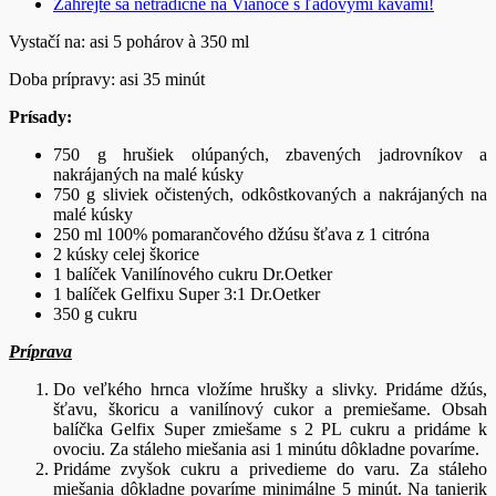
Zahrejte sa netradične na Vianoce s ľadovými kávami!
Vystačí na: asi 5 pohárov à 350 ml
Doba prípravy: asi 35 minút
Prísady:
750 g hrušiek olúpaných, zbavených jadrovníkov a
nakrájaných na malé kúsky
750 g sliviek očistených, odkôstkovaných a nakrájaných na
malé kúsky
250 ml 100% pomarančového džúsu šťava z 1 citróna
2 kúsky celej škorice
1 balíček Vanilínového cukru Dr.Oetker
1 balíček Gelfixu Super 3:1 Dr.Oetker
350 g cukru
Príprava
Do veľkého hrnca vložíme hrušky a slivky. Pridáme džús,
šťavu, škoricu a vanilínový cukor a premiešame. Obsah
balíčka Gelfix Super zmiešame s 2 PL cukru a pridáme k
ovociu. Za stáleho miešania asi 1 minútu dôkladne povaríme.
Pridáme zvyšok cukru a privedieme do varu. Za stáleho
miešania dôkladne povaríme minimálne 5 minút. Na tanierik