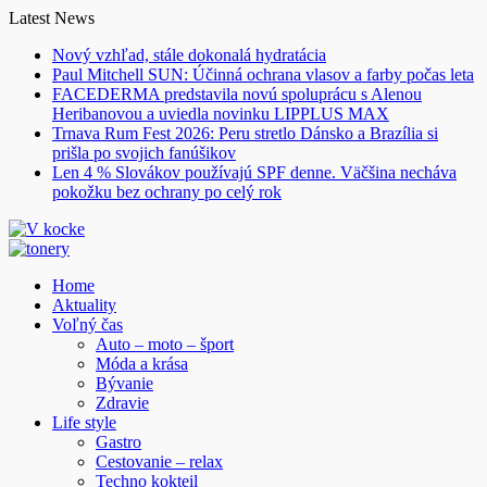
Skip
Latest News
to
Nový vzhľad, stále dokonalá hydratácia
content
Paul Mitchell SUN: Účinná ochrana vlasov a farby počas leta
FACEDERMA predstavila novú spoluprácu s Alenou
Heribanovou a uviedla novinku LIPPLUS MAX
Trnava Rum Fest 2026: Peru stretlo Dánsko a Brazília si
prišla po svojich fanúšikov
Len 4 % Slovákov používajú SPF denne. Väčšina necháva
pokožku bez ochrany po celý rok
Home
Aktuality
Voľný čas
Auto – moto – šport
Móda a krása
Bývanie
Zdravie
Life style
Gastro
Cestovanie – relax
Techno kokteil