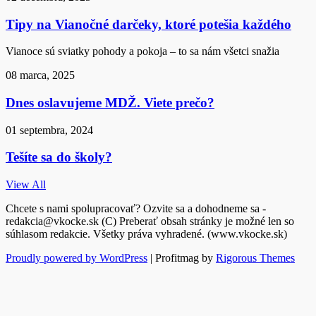
Tipy na Vianočné darčeky, ktoré potešia každého
Vianoce sú sviatky pohody a pokoja – to sa nám všetci snažia
08 marca, 2025
Dnes oslavujeme MDŽ. Viete prečo?
01 septembra, 2024
Tešíte sa do školy?
View All
Chcete s nami spolupracovať? Ozvite sa a dohodneme sa -
redakcia@vkocke.sk (C) Preberať obsah stránky je možné len so
súhlasom redakcie. Všetky práva vyhradené. (www.vkocke.sk)
Proudly powered by WordPress
|
Profitmag by
Rigorous Themes