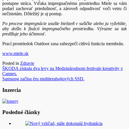
postupne stráca. Vďaka impregnačnému prostriedku Miele sa vám
podarí zachovať priedušnosť, a zároveň odpudivosť voči vetru či
nečistotám. Dôležitý je aj postup.
Po procese impregnácie usušte bielizeň v sušičke alebo ju vyžehlite,
aby došlo k fixácii impregnačného prostriedku. Výrazne sa tak
predlžuje jeho účinnosť
.
Prací prostriedok Outdoor zasa zabezpečí citlivú funkciu membrán.
www.miele.sk
Posted in
Zdravie
Navigácia
ŠKODA získala dva levy na Medzinárodnom festivale kreativity v
Cannes.
v
Samsung začína éru multiterabajtových SSD.
článku
Inzercia
Posledné články