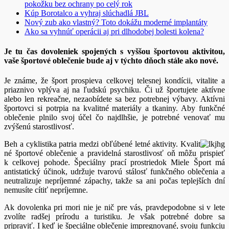
pokožku bez ochrany po celý rok
Kúp Borotalco a vyhraj slúchadlá JBL
Nový zub ako vlastný? Toto dokážu moderné implantáty
Ako sa vyhnúť operácii aj pri dlhodobej bolesti kolena?
Je tu čas dovoleniek spojených s vyššou športovou aktivitou,
vaše športové oblečenie bude aj v týchto dňoch stále ako nové.
Je známe, že šport prospieva celkovej telesnej kondícii, vitalite a
priaznivo vplýva aj na ľudskú psychiku. Či už športujete aktívne
alebo len rekreačne, nezaobídete sa bez potrebnej výbavy. Aktívni
športovci si potrpia na kvalitné materiály a tkaniny. Aby funkčné
oblečenie plnilo svoj účel čo najdlhšie, je potrebné venovať mu
zvýšenú starostlivosť.
Beh a cyklistika patria medzi obľúbené letné aktivity. Kvalit
né športové oblečenie a pravidelná starostlivosť oň môžu prispieť
k celkovej pohode. Špeciálny prací prostriedok Miele Šport má
antistatický účinok, udržuje tvarovú stálosť funkčného oblečenia a
neutralizuje nepríjemné zápachy, takže sa ani počas teplejších dní
nemusíte cítiť nepríjemne.
Ak dovolenka pri mori nie je nič pre vás, pravdepodobne si v lete
zvolíte radšej prírodu a turistiku. Je však potrebné dobre sa
pripraviť. I keď je špeciálne oblečenie impregnované, svoju funkciu