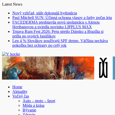
Skip
Latest News
to
Nový vzhľad, stále dokonalá hydratácia
content
Paul Mitchell SUN: Účinná ochrana vlasov a farby počas leta
FACEDERMA predstavila novú spoluprácu s Alenou
Heribanovou a uviedla novinku LIPPLUS MAX
Trnava Rum Fest 2026: Peru stretlo Dánsko a Brazília si
prišla po svojich fanúšikov
Len 4 % Slovákov používajú SPF denne. Väčšina necháva
pokožku bez ochrany po celý rok
Home
Aktuality
Voľný čas
Auto – moto – šport
Móda a krása
Bývanie
Zdravie