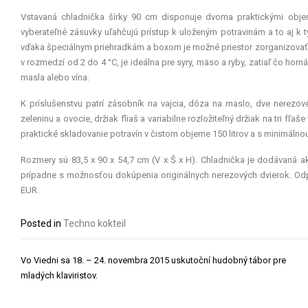
Vstavaná chladnička šírky 90 cm disponuje dvoma praktickými obj
vyberateľné zásuvky uľahčujú prístup k uloženým potravinám a to aj k tý
vďaka špeciálnym priehradkám a boxom je možné priestor zorganizovať p
v rozmedzí od 2 do 4 °C, je ideálna pre syry, mäso a ryby, zatiaľ čo horná
masla alebo vína.
K príslušenstvu patrí zásobník na vajcia, dóza na maslo, dve nerez
zeleninu a ovocie, držiak fliaš a variabilne rozložiteľný držiak na tri f
praktické skladovanie potravín v čistom objeme 150 litrov a s minimálnou
Rozmery sú 83,5 x 90 x 54,7 cm (V x Š x H). Chladnička je dodávaná a
prípadne s možnosťou dokúpenia originálnych nerezových dvierok. Od
EUR.
Posted in
Techno kokteil
Navigácia
Vo Viedni sa 18. – 24. novembra 2015 uskutoční hudobný tábor pre
v
mladých klaviristov.
článku