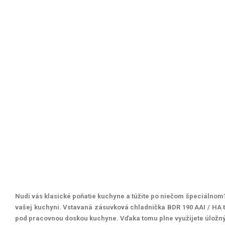
Nudí
vás klasické poňatie kuchyne a túžite po niečom špeciálno
vašej kuchyni. Vstavaná zásuvková chladnička BDR 190 AAI / HA t
pod pracovnou doskou kuchyne. Vďaka tomu plne využijete úložný 