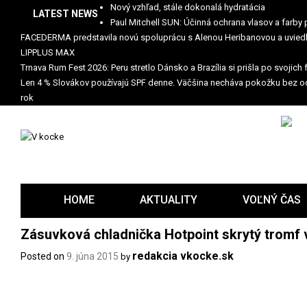
Skip
Nový vzhľad, stále dokonalá hydratácia
LATEST NEWS
to
Paul Mitchell SUN: Účinná ochrana vlasov a farby 
content
FACEDERMA predstavila novú spoluprácu s Alenou Heribanovou a uviedl
LIPPLUS MAX
Trnava Rum Fest 2026: Peru stretlo Dánsko a Brazília si prišla po svojich
Len 4 % Slovákov používajú SPF denne. Väčšina necháva pokožku bez o
rok
HOME
AKTUALITY
VOĽNÝ ČAS
Zásuvková chladnička Hotpoint skrytý tromf 
redakcia vkocke.sk
Posted on
9. júna 2015
by