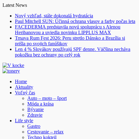
Skip
Latest News
to
Nový vzhľad, stále dokonalá hydratácia
content
Paul Mitchell SUN: Účinná ochrana vlasov a farby počas leta
FACEDERMA predstavila novú spoluprácu s Alenou
Heribanovou a uviedla novinku LIPPLUS MAX
Trnava Rum Fest 2026: Peru stretlo Dánsko a Brazília si
prišla po svojich fanúšikov
Len 4 % Slovákov používajú SPF denne. Väčšina necháva
pokožku bez ochrany po celý rok
Home
Aktuality
Voľný čas
Auto – moto – šport
Móda a krása
Bývanie
Zdravie
Life style
Gastro
Cestovanie – relax
Techno kokteil