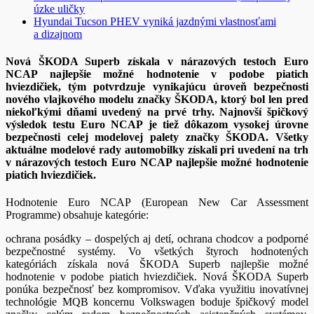
úzke uličky
Hyundai Tucson PHEV vyniká jazdnými vlastnosťami
a dizajnom
Nová ŠKODA Superb získala v nárazových testoch Euro
NCAP najlepšie možné hodnotenie v podobe piatich
hviezdičiek, tým potvrdzuje vynikajúcu úroveň bezpečnosti
nového vlajkového modelu značky ŠKODA, ktorý bol len pred
niekoľkými dňami uvedený na prvé trhy. Najnovší špičkový
výsledok testu Euro NCAP je tiež dôkazom vysokej úrovne
bezpečnosti celej modelovej palety značky ŠKODA. Všetky
aktuálne modelové rady automobilky získali pri uvedení na trh
v nárazových testoch Euro NCAP najlepšie možné hodnotenie
piatich hviezdičiek.
Hodnotenie Euro NCAP (European New Car Assessment
Programme) obsahuje kategórie:
ochrana posádky – dospelých aj detí, ochrana chodcov a podporné
bezpečnostné systémy. Vo všetkých štyroch hodnotených
kategóriách získala nová ŠKODA Superb najlepšie možné
hodnotenie v podobe piatich hviezdičiek. Nová ŠKODA Superb
ponúka bezpečnosť bez kompromisov. Vďaka využitiu inovatívnej
technológie MQB koncernu Volkswagen boduje špičkový model