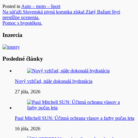
Posted in
Auto – moto – šport
Navigácia
Na súťaži Slovenská pivná korunka získal Zlatý Bažant štyri
prestížne ocenenia.
v
Pomoc s hypotékou.
článku
Inzercia
Posledné články
Nový vzhľad, stále dokonalá hydratácia
27 júla, 2026
Paul Mitchell SUN: Účinná ochrana vlasov a farby počas leta
16 júla, 2026