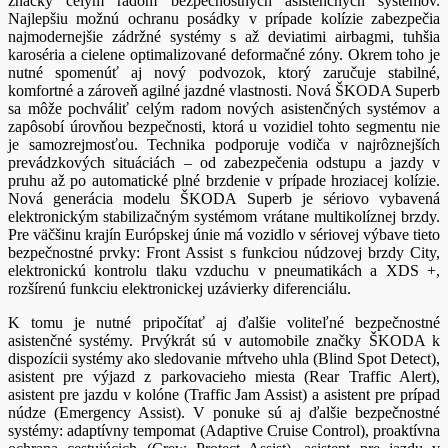
značky celým radom bezpečnostných asistenčných systémov.
Najlepšiu možnú ochranu posádky v prípade kolízie zabezpečia
najmodernejšie zádržné systémy s až deviatimi airbagmi, tuhšia
karoséria a cielene optimalizované deformačné zóny. Okrem toho je
nutné spomenúť aj nový podvozok, ktorý zaručuje stabilné,
komfortné a zároveň agilné jazdné vlastnosti. Nová ŠKODA Superb
sa môže pochváliť celým radom nových asistenčných systémov a
zapôsobí úrovňou bezpečnosti, ktorá u vozidiel tohto segmentu nie
je samozrejmosťou. Technika podporuje vodiča v najrôznejších
prevádzkových situáciách – od zabezpečenia odstupu a jazdy v
pruhu až po automatické plné brzdenie v prípade hroziacej kolízie.
Nová generácia modelu ŠKODA Superb je sériovo vybavená
elektronickým stabilizačným systémom vrátane multikolíznej brzdy.
Pre väčšinu krajín Európskej únie má vozidlo v sériovej výbave tieto
bezpečnostné prvky: Front Assist s funkciou núdzovej brzdy City,
elektronickú kontrolu tlaku vzduchu v pneumatikách a XDS +,
rozšírenú funkciu elektronickej uzávierky diferenciálu.
K tomu je nutné pripočítať aj ďalšie voliteľné bezpečnostné
asistenčné systémy. Prvýkrát sú v automobile značky ŠKODA k
dispozícii systémy ako sledovanie mŕtveho uhla (Blind Spot Detect),
asistent pre výjazd z parkovacieho miesta (Rear Traffic Alert),
asistent pre jazdu v kolóne (Traffic Jam Assist) a asistent pre prípad
núdze (Emergency Assist). V ponuke sú aj ďalšie bezpečnostné
systémy: adaptívny tempomat (Adaptive Cruise Control), proaktívna