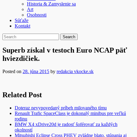
Historia & Zamyslenie sa
Art
Osobnosti
Súťaže
Kontakt
Superb získal v testoch Euro NCAP päť
hviezdičiek.
Posted on
28. júna 2015
by
redakcia vkocke.sk
Related Post
Doteraz nevypovedaný príbeh milovaného tímu
Renault Trafic SpaceClass je dokonalý minibus pre veľkú
rodinu
BMW X4 xDrive20d je radosť šoférovať za každých
okolností
Mitsubishi Eclipse Cross PHEV zvládne blato, stúpania aj