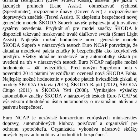
ochrana cestujúcich (Crew Protect Assist), asistent pre jazdu v
jazdných pruhoch (Lane Assist), obmedzovač rýchlosti
(Speedlimiter), rozpoznanie únavy (Driver Alert) a rozpoznávanie
dopravných značiek (Travel Assist). K zlepšeniu bezpečnosti novej
generácie modelu ŠKODA Superb navyše prispievajú aj inovatívne
systémy osvetlenia. Prvýkrát sú pre model značky ŠKODA k
dispozícii takzvané maskované trvalé diaľkové svetlá (Smart Light
Assist). Najlepšie možné hodnotenie novej generácie modelu
ŠKODA Superb v nárazových testoch Euro NCAP potvrdzuje, že
aktuálna modelová paleta značky je bezpečnejšia ako kedykoľvek
predtým. Všetky aktuálne modelové rady automobilky získali pri
uvedení na trh v nárazových testoch Euro NCAP najlepšie možné
hodnotenie – päť hviezdičiek. Pred novým Superbom bola v
novembri 2014 piatimi hviezdičkami ocenená nová ŠKODA Fabia.
Najlepšie možné hodnotenie v podobe piatich hviezdičiek získali aj
modely ŠKODA Octavia (2013), ŠKODA Rapid (2012), ŠKODA
Citigo (2011) a ŠKODA Yeti (2008). Vynikajúce výsledky
automobilov značky ŠKODA v nárazových testoch Euro NCAP sú
výsledkom dlhodobého úsilia automobilky o maximálnu aktívnu a
pasívnu bezpečnosť.
Euro NCAP je nezávislé konzorcium európskych ministerstiev
dopravy, automobilových klubov, poisťovní a organizácií pre
ochranu spotrebiteľa. Organizácia vykonáva nárazové skúšky
nových typov automobilov a hodnotí ich bezpečnosť.