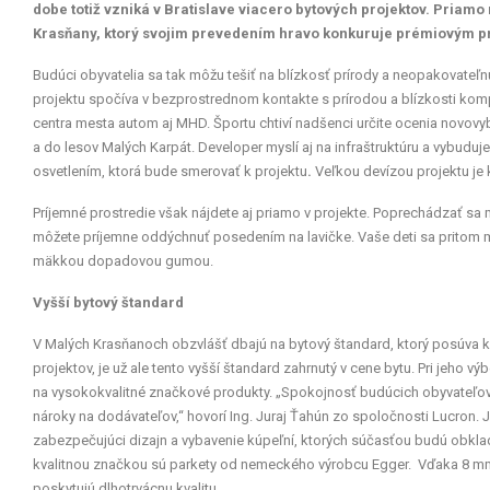
dobe totiž vzniká v Bratislave viacero bytových projektov. Priam
Krasňany, ktorý svojim prevedením hravo konkuruje prémiovým p
Budúci obyvatelia sa tak môžu tešiť na blízkosť prírody a neopakovateľ
projektu spočíva v bezprostrednom kontakte s prírodou a blízkosti kom
centra mesta autom aj MHD. Športu chtiví nadšenci určite ocenia novov
a do lesov Malých Karpát. Developer myslí aj na infraštruktúru a vybudu
osvetlením, ktorá bude smerovať k projektu
.
Veľkou devízou projektu je 
Príjemné prostredie však nájdete aj priamo v projekte. Poprechádzať sa m
môžete príjemne oddýchnuť posedením na lavičke. Vaše deti sa pritom m
mäkkou dopadovou gumou.
Vyšší bytový štandard
V Malých Krasňanoch obzvlášť dbajú na bytový štandard, ktorý posúva kv
projektov, je už ale tento vyšší štandard zahrnutý v cene bytu. Pri jeho
na vysokokvalitné značkové produkty. „Spokojnosť budúcich obyvateľov
nároky na dodávateľov,“ hovorí Ing. Juraj Ťahún zo spoločnosti Lucron.
zabezpečujúci dizajn a vybavenie kúpeľní, ktorých súčasťou budú obklad
kvalitnou značkou sú parkety od nemeckého výrobcu Egger. Vďaka 8 mm
poskytujú dlhotrvácnu kvalitu.