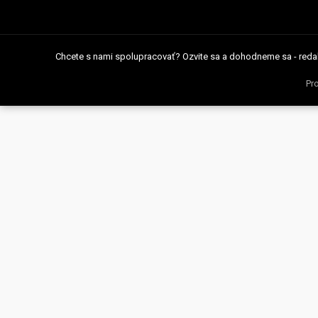
článku
Chcete s nami spolupracovať? Ozvite sa a dohodneme sa - reda
Pr