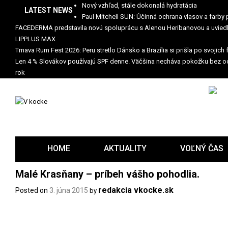
Skip
Nový vzhľad, stále dokonalá hydratácia
LATEST NEWS
to
Paul Mitchell SUN: Účinná ochrana vlasov a farby 
content
FACEDERMA predstavila novú spoluprácu s Alenou Heribanovou a uviedl
LIPPLUS MAX
Trnava Rum Fest 2026: Peru stretlo Dánsko a Brazília si prišla po svojich
Len 4 % Slovákov používajú SPF denne. Väčšina necháva pokožku bez o
rok
HOME
AKTUALITY
VOĽNÝ ČAS
Malé Krasňany – príbeh vášho pohodlia.
redakcia vkocke.sk
Posted on
3. júna 2015
by