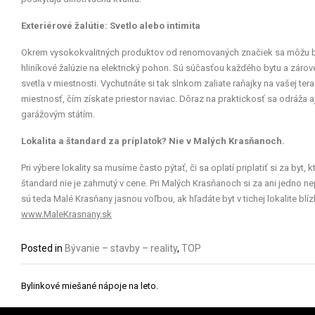
Exteriérové žalútie: Svetlo alebo intimita
Okrem vysokokvalitných produktov od renomovaných značiek sa môžu budú
hliníkové žalúzie na elektrický pohon. Sú súčasťou každého bytu a záro
svetla v miestnosti. Vychutnáte si tak slnkom zaliate raňajky na vašej te
miestnosť, čím získate priestor naviac. Dôraz na praktickosť sa odráža 
garážovým státím.
Lokalita a štandard za príplatok? Nie v Malých Krasňanoch.
Pri výbere lokality sa musíme často pýtať, či sa oplatí priplatiť si za byt,
štandard nie je zahrnutý v cene. Pri Malých Krasňanoch si za ani jedno n
sú teda Malé Krasňany jasnou voľbou, ak hľadáte byt v tichej lokalite blí
www.MaleKrasnany.sk
Posted in
Bývanie – stavby – reality
,
TOP
Navigácia
Bylinkové miešané nápoje na leto.
v