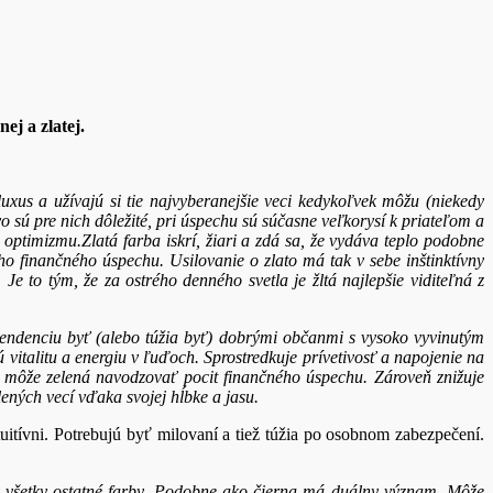
nej a zlatej.
luxus a užívajú si tie najvyberanejšie veci kedykoľvek môžu (niekedy
vo sú pre nich dôležité, pri úspechu sú súčasne veľkorysí k priateľom a
a optimizmu.Zlatá farba iskrí, žiari a zdá sa, že vydáva teplo podobne
ášho finančného úspechu. Usilovanie o zlato má tak v sebe inštinktívny
Je to tým, že za ostrého denného svetla je žltá najlepšie viditeľná z
ajú tendenciu byť (alebo túžia byť) dobrými občanmi s vysoko vyvinutým
vitalitu a energiu v ľuďoch. Sprostredkuje prívetivosť a napojenie na
 môže zelená navodzovať pocit finančného úspechu. Zároveň znižuje
lených vecí vďaka svojej hĺbke a jasu.
tuitívni. Potrebujú byť milovaní a tiež túžia po osobnom zabezpečení.
huje všetky ostatné farby. Podobne ako čierna má duálny význam. Môže