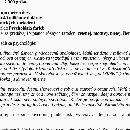
sť až
300 g zlata
.
roja meteoritov
.
ko
40 miliónov dolárov
.
onických zariadení
.
zlate
Psychológia farieb
, sa predávajú v piatich rôznych farbách:
zelenej, modrej, bielej, čier
adiska psychológie:
ritu, finančný úspech a všeobecnú spokojnosť. Majú tendenciu milovať 
ločnosti ostatných. Často sa vyznačujú silnou intuíciou. Výzvy a víťazst
 spektra. Je teplejšou verziou žltej, takže tiež čerpá z jej idealizmu 
pre prežitie z fyziologického hľadiska a je nevyhnutné aj z hľadiska n
 zaujme pozornosť. V skutočnosti je považovaná za „najväčšiu“ farbu. 
šovka ju láme len mierne.
jálni, pracovití, čestní, zhovievaví a robia si starosť o ostatných. M
avuje tiež nový život a nové začiatky, čím vzbudzuje nádej a obnovenú 
robí tak skôr nenápadným spôsobom. Keďže je tiež farbou bankoviek,
v prírode. Smaragdový odtieň zelenej prehlbuje základnú aktraktivitu ze
ej farbe, sú sebavedomí, puntičkárski, vyberaví, citliví, nároční a in
ť extroverti, ktorí sa usilujú o postavenie v spoločnosti. Biela obsa