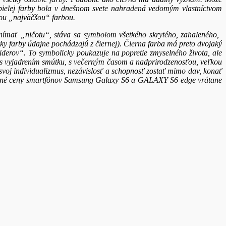
 bielej farby bola v dnešnom svete nahradená vedomým vlastníctvom
uhou „najväčšou“ farbou.
nímať „ničotu“, stáva sa symbolom všetkého skrytého, zahaleného, ​​
tky farby údajne pochádzajú z čiernej). Čierna farba má preto dvojaký
iderov“. To symbolicky poukazuje na popretie zmyselného života, ale
 s vyjadrením smútku, s večerným časom a nadprirodzenosťou, veľkou
voj individualizmus, nezávislosť a schopnosť zostať mimo dav, konať
odné ceny smartfónov Samsung Galaxy S6 a GALAXY S6 edge vrátane