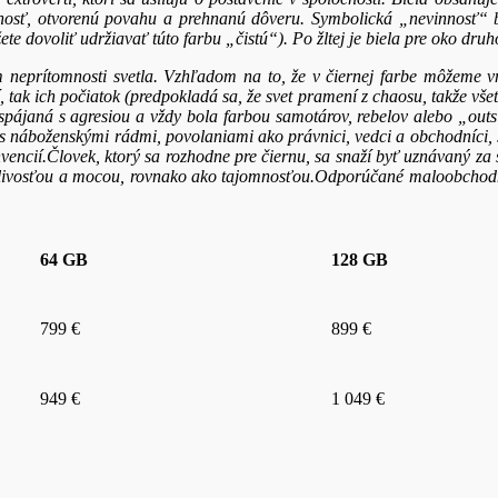
chanosť, otvorenú povahu a prehnanú dôveru. Symbolická „nevinnosť“
žete dovoliť udržiavať túto farbu „čistú“). Po žltej je biela pre oko dr
ím neprítomnosti svetla. Vzhľadom na to, že v čiernej farbe môžeme v
 tak ich počiatok (predpokladá sa, že svet pramení z chaosu, takže vše
 spájaná s agresiou a vždy bola farbou samotárov, rebelov alebo „outs
 s náboženskými rádmi, povolaniami ako právnici, vedci a obchodníci,
cií.Človek, ktorý sa rozhodne pre čiernu, sa snaží byť uznávaný za s
ťažlivosťou a mocou, rovnako ako tajomnosťou.Odporúčané maloobch
64 GB
128 GB
799 €
899 €
949 €
1 049 €