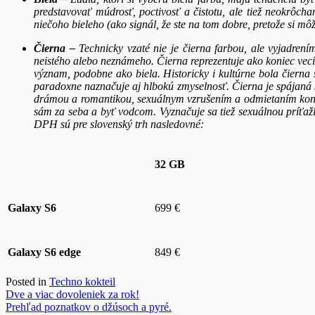
predstavovať múdrosť, poctivosť a čistotu, ale tiež neokrô
niečoho bieleho (ako signál, že ste na tom dobre, pretože si mô
Čierna –
Technicky vzaté nie je čierna farbou, ale vyjadren
neistého alebo neznámeho. Čierna reprezentuje ako koniec vecí,
význam, podobne ako biela. Historicky i kultúrne bola čierna
paradoxne naznačuje aj hlbokú zmyselnosť. Čierna je spájaná
drámou a romantikou, sexuálnym vzrušením a odmietaním konven
sám za seba a byť vodcom. Vyznačuje sa tiež sexuálnou prí
DPH sú pre slovenský trh nasledovné:
32 GB
Galaxy
S6
699 €
Galaxy
S6 edge
849 €
Posted in
Techno kokteil
Navigácia
Dve a viac dovoleniek za rok!
Prehľad poznatkov o džúsoch a pyré.