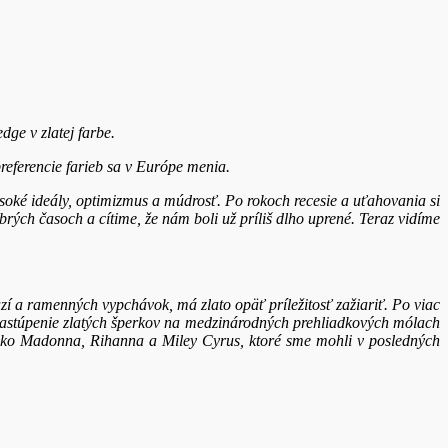
ge v zlatej farbe.
referencie farieb sa v Európe menia.
oké ideály, optimizmus a múdrosť. Po rokoch recesie a uťahovania si
ých časoch a cítime, že nám boli už príliš dlho uprené. Teraz vidíme
zí a ramenných vypchávok, má zlato opäť príležitosť zažiariť. Po viac
e zastúpenie zlatých šperkov na medzinárodných prehliadkových mólach
 ako Madonna, Rihanna a Miley Cyrus, ktoré sme mohli v posledných