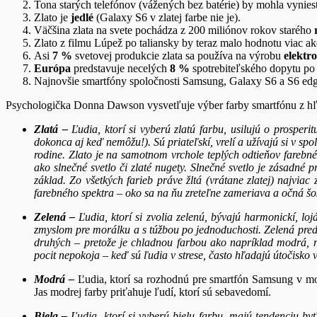
Tona starých telefónov (vážených bez batérie) by mohla vynie
Zlato je
jedlé
(Galaxy S6 v zlatej farbe nie je).
Väčšina zlata na svete pochádza z 200 miliónov rokov starého
Zlato z filmu Lúpež po taliansky by teraz malo hodnotu viac a
Asi
7 %
svetovej produkcie zlata sa používa na výrobu
elektr
Európa
predstavuje necelých
8 %
spotrebiteľského dopytu po 
Najnovšie smartfóny spoločnosti Samsung, Galaxy S6 a S6 edge
Psychologička Donna Dawson vysvetľuje výber farby smartfónu z hľ
Zlatá –
Ľ
udia, ktorí si vyberú zlatú farbu, usilujú o prospe
dokonca aj keď nemôžu!). Sú priateľskí, vrelí a užívajú si v spo
rodine. Zlato je na samotnom vrchole teplých odtieňov farebného
ako slnečné svetlo či zlaté nugety. Slnečné svetlo je zásadné 
základ. Zo všetkých farieb práve žltá (vrátane zlatej) najviac
farebného spektra – oko sa na ňu zreteľne zameriava a očná šo
Zelená –
Ľ
udia, ktorí si zvolia zelenú, bývajú harmonickí, lo
zmyslom pre morálku a s túžbou po jednoduchosti. Zelená predst
druhých – pretože je chladnou farbou ako napríklad modrá, 
pocit nepokoja – keď sú ľudia v strese, často hľadajú útočisko 
Modrá –
Ľudia, ktorí sa rozhodnú pre smartfón Samsung v modr
Jas modrej farby priťahuje ľudí, ktorí sú sebavedomí.
Biela
–
Ľ
udia, ktorí si vyberú bielu farbu, majú tendenciu by