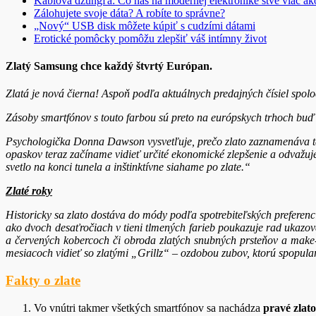
Káblová džungľa: Čo nás na modernej elektronike štve viac ak
Zálohujete svoje dáta? A robíte to správne?
„Nový“ USB disk môžete kúpiť s cudzími dátami
Erotické pomôcky pomôžu zlepšiť váš intímny život
Zlatý Samsung chce každý štvrtý Európan.
Zlatá je nová čierna! Aspoň podľa aktuálnych predajných čísiel spol
Zásoby smartfónov s touto farbou sú preto na európskych trhoch buď u
Psychologička Donna Dawson vysvetľuje, prečo zlato zaznamenáva tak
opaskov teraz začíname vidieť určité ekonomické zlepšenie a odvažuj
svetlo na konci tunela a inštinktívne siahame po zlate.“
Zlaté roky
Historicky sa zlato dostáva do módy podľa spotrebiteľských preferenc
ako dvoch desaťročiach v tieni tlmených farieb poukazuje rad ukazov
a červených kobercoch či obroda zlatých snubných prsteňov a make
mesiacoch vidieť so zlatými „Grillz“ – ozdobou zubov, ktorú spopular
Fakty o zlate
Vo vnútri takmer všetkých smartfónov sa nachádza
pravé zlato