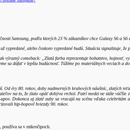
o pomalé nabíjanie?
očnosti Samsung, podľa ktorých 23 % zákazníkov chce Galaxy S6 a S6 ed
ž vypredané, alebo čoskoro vypredané budú. Situácia signalizuje, že p
 výrazný comeback: „Zlatá farba reprezentuje bohatstvo, hojnosť, vys
eme sa dúfať v lepšiu budúcnosť. Túžime po materiálnych veciach a dobr
ií. Od éry 80. rokov, doby nadmerných kruhových náušníc, zlatých reťa
ateľov na to, že zlato opäť dobýva vrchol. Patrí medzi ne stále väčši
-upov. Dokonca aj zlaté zuby sa vracajú na scénu vďaka celebritám
izovali hip-hopové hviezdy 90. rokov.
, používa sa v mikročipoch.