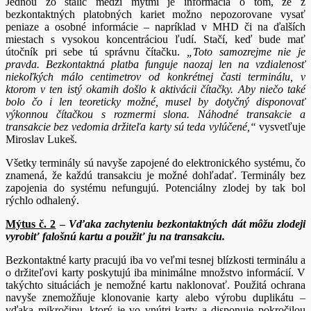
Jednou zo stálic medzi mýtmi je informácia o tom, že z
bezkontaktných platobných kariet možno nepozorovane vysať
peniaze a osobné informácie – napríklad v MHD či na ďalších
miestach s vysokou koncentráciou ľudí. Stačí, keď bude mať
útočník pri sebe tú správnu čítačku.
„Toto samozrejme nie je
pravda. Bezkontaktná platba funguje naozaj len na vzdialenosť
niekoľkých málo centimetrov od konkrétnej časti terminálu, v
ktorom v ten istý okamih došlo k aktivácii čítačky. Aby niečo také
bolo čo i len teoreticky možné, musel by dotyčný disponovať
výkonnou čítačkou s rozmermi slona. Náhodné transakcie a
transakcie bez vedomia držiteľa karty sú teda vylúčené,“
vysvetľuje
Miroslav Lukeš.
Všetky terminály sú navyše zapojené do elektronického systému, čo
znamená, že každú transakciu je možné dohľadať. Terminály bez
zapojenia do systému nefungujú. Potenciálny zlodej by tak bol
rýchlo odhalený.
Mýtus č. 2
–
Vďaka zachyteniu bezkontaktných dát môžu zlodeji
vyrobiť falošnú kartu a použiť ju na transakciu.
Bezkontaktné karty pracujú iba vo veľmi tesnej blízkosti terminálu a
o držiteľovi karty poskytujú iba minimálne množstvo informácií. V
takýchto situáciách je nemožné kartu naklonovať. Použitá ochrana
navyše znemožňuje klonovanie karty alebo výrobu duplikátu –
vďaka mikročipu, ktorý je vo vnútri karty a disponuje pokročilou