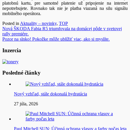
platobnú kartu, pre samotné platenie už pripojenie na internet
nepotrebujete. Rovnako tak nie je platba viazaná na silu signálu
mobilného operátora.
Posted in
Aktuality – novinky
,
TOP
Navigácia
Nová ŠKODA Fabia R5 triumfovala na domácej pôde v svetovej
rally premiére.
v
Pozor na slnko! Pokožke môže ublížiť viac, ako si myslíte.
článku
Inzercia
Posledné články
Nový vzhľad, stále dokonalá hydratácia
27 júla, 2026
Paul Mitchell SUN: Účinná ochrana vlasov a farby počas leta