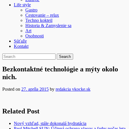
Life style
Gastro
Cestovanie – relax
Techno kokteil
Historia & Zamyslenie sa
Art
Osobnosti
Súťaže
Kontakt
Bezkontaktné technológie a mýty okolo
nich.
Posted on
27. apríla 2015
by
redakcia vkocke.sk
Related Post
Nový vzhľad, stále dokonalá hydratácia
Paul Mitchell SUN: Účinná ochrana vlasov a farby počas leta