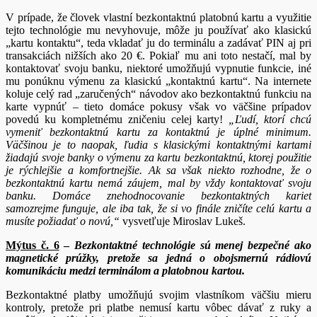
V prípade, že človek vlastní bezkontaktnú platobnú kartu a využitie
tejto technológie mu nevyhovuje, môže ju používať ako klasickú
„kartu kontaktu“, teda vkladať ju do terminálu a zadávať PIN aj pri
transakciách nižších ako 20 €. Pokiaľ mu ani toto nestačí, mal by
kontaktovať svoju banku, niektoré umožňujú vypnutie funkcie, iné
mu ponúknu výmenu za klasickú „kontaktnú kartu“. Na internete
koluje celý rad „zaručených“ návodov ako bezkontaktnú funkciu na
karte vypnúť – tieto domáce pokusy však vo väčšine prípadov
povedú ku kompletnému zničeniu celej karty!
„Ľudí, ktorí chcú
vymeniť bezkontaktnú kartu za kontaktnú je úplné minimum.
Väčšinou je to naopak, ľudia s klasickými kontaktnými kartami
žiadajú svoje banky o výmenu za kartu bezkontaktnú, ktorej použitie
je rýchlejšie a komfortnejšie. Ak sa však niekto rozhodne, že o
bezkontaktnú kartu nemá záujem, mal by vždy kontaktovať svoju
banku. Domáce znehodnocovanie bezkontaktných kariet
samozrejme funguje, ale iba tak, že si vo finále zničíte celú kartu a
musíte požiadať o novú,“
vysvetľuje Miroslav Lukeš.
Mýtus č. 6
–
Bezkontaktné technológie sú menej bezpečné ako
magnetické prúžky, pretože sa jedná o obojsmernú rádiovú
komunikáciu medzi terminálom a platobnou kartou.
Bezkontaktné platby umožňujú svojim vlastníkom väčšiu mieru
kontroly, pretože pri platbe nemusí kartu vôbec dávať z ruky a