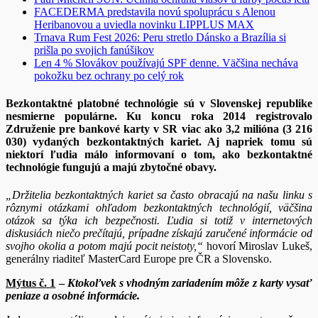
FACEDERMA predstavila novú spoluprácu s Alenou
Heribanovou a uviedla novinku LIPPLUS MAX
Trnava Rum Fest 2026: Peru stretlo Dánsko a Brazília si
prišla po svojich fanúšikov
Len 4 % Slovákov používajú SPF denne. Väčšina necháva
pokožku bez ochrany po celý rok
Bezkontaktné platobné technológie sú v Slovenskej republike
nesmierne populárne. Ku koncu roka 2014 registrovalo
Združenie pre bankové karty v SR viac ako 3,2 milióna (3 216
030) vydaných bezkontaktných kariet. Aj napriek tomu sú
niektorí ľudia málo informovaní o tom, ako bezkontaktné
technológie fungujú a majú zbytočné obavy.
„Držitelia bezkontaktných kariet sa často obracajú na našu linku s
rôznymi otázkami ohľadom bezkontaktných technológií, väčšina
otázok sa týka ich bezpečnosti. Ľudia si totiž v internetových
diskusiách niečo prečítajú, prípadne získajú zaručené informácie od
svojho okolia a potom majú pocit neistoty,“
hovorí Miroslav Lukeš,
generálny riaditeľ MasterCard Europe pre ČR a Slovensko.
Mýtus č. 1
–
Ktokoľvek s vhodným zariadením môže z karty vysať
peniaze a osobné informácie.