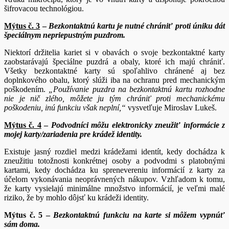
šifrovacou technológiou.
Mýtus č. 3
–
Bezkontaktnú kartu je nutné chrániť proti úniku dát
špeciálnym nepriepustným puzdrom.
Niektorí držitelia kariet si v obavách o svoje bezkontaktné karty
zaobstarávajú špeciálne puzdrá a obaly, ktoré ich majú chrániť.
Všetky bezkontaktné karty sú spoľahlivo chránené aj bez
doplnkového obalu, ktorý slúži iba na ochranu pred mechanickým
poškodením.
„Používanie puzdra na bezkontaktnú kartu rozhodne
nie je nič zlého, môžete ju tým chrániť proti mechanickému
poškodeniu, inú funkciu však neplní,“
vysvetľuje Miroslav Lukeš.
Mýtus č. 4
–
Podvodníci môžu elektronicky zneužiť informácie z
mojej karty/zariadenia pre krádež identity.
Existuje jasný rozdiel medzi krádežami identít, kedy dochádza k
zneužitiu totožnosti konkrétnej osoby a podvodmi s platobnými
kartami, kedy dochádza ku sprenevereniu informácií z karty za
účelom vykonávania neoprávnených nákupov. Vzhľadom k tomu,
že karty vysielajú minimálne množstvo informácií, je veľmi malé
riziko, že by mohlo dôjsť ku krádeži identity.
Mýtus č. 5 –
Bezkontaktnú funkciu na karte si môžem vypnúť
sám doma.