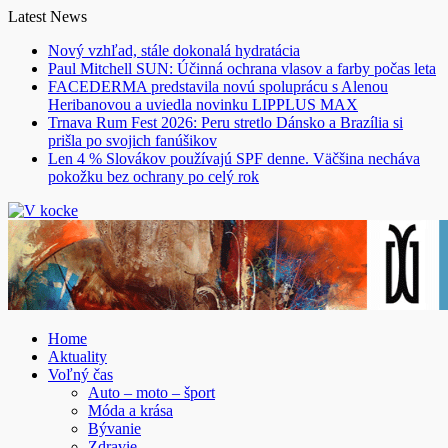
Skip
Latest News
to
Nový vzhľad, stále dokonalá hydratácia
content
Paul Mitchell SUN: Účinná ochrana vlasov a farby počas leta
FACEDERMA predstavila novú spoluprácu s Alenou
Heribanovou a uviedla novinku LIPPLUS MAX
Trnava Rum Fest 2026: Peru stretlo Dánsko a Brazília si
prišla po svojich fanúšikov
Len 4 % Slovákov používajú SPF denne. Väčšina necháva
pokožku bez ochrany po celý rok
Home
Aktuality
Voľný čas
Auto – moto – šport
Móda a krása
Bývanie
Zdravie