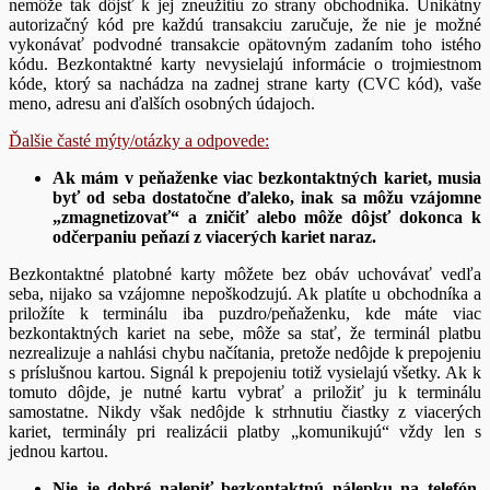
nemôže tak dôjsť k jej zneužitiu zo strany obchodníka. Unikátny
autorizačný kód pre každú transakciu zaručuje, že nie je možné
vykonávať podvodné transakcie opätovným zadaním toho istého
kódu. Bezkontaktné karty nevysielajú informácie o trojmiestnom
kóde, ktorý sa nachádza na zadnej strane karty (CVC kód), vaše
meno, adresu ani ďalších osobných údajoch.
Ďalšie časté mýty/otázky a odpovede:
Ak mám v peňaženke viac bezkontaktných kariet, musia
byť od seba dostatočne ďaleko, inak sa môžu vzájomne
„zmagnetizovať“ a zničiť alebo môže dôjsť dokonca k
odčerpaniu peňazí z viacerých kariet naraz.
Bezkontaktné platobné karty môžete bez obáv uchovávať vedľa
seba, nijako sa vzájomne nepoškodzujú. Ak platíte u obchodníka a
priložíte k terminálu iba puzdro/peňaženku, kde máte viac
bezkontaktných kariet na sebe, môže sa stať, že terminál platbu
nezrealizuje a nahlási chybu načítania, pretože nedôjde k prepojeniu
s príslušnou kartou. Signál k prepojeniu totiž vysielajú všetky. Ak k
tomuto dôjde, je nutné kartu vybrať a priložiť ju k terminálu
samostatne. Nikdy však nedôjde k strhnutiu čiastky z viacerých
kariet, terminály pri realizácii platby „komunikujú“ vždy len s
jednou kartou.
Nie je dobré nalepiť bezkontaktnú nálepku na telefón,