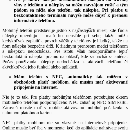
vlny z telefónu a nálepky sa môžu navzájom rušiť a tým
pádom sa ničia ako telefón, tak nálepka. Pri platbe u
bezkontaktného terminálu navyše môže dôjsť k prenosu
informácií z telefónu.
Mobilný telefón predstavuje jedno z najčastejších miest, kde ľudia
nálepky upevňujú – majú ho neustále pri sebe, takže môžu
kedykoľvek zaplatiť a povrch väčšiny telefónov je hladký, takže na
ňom nálepka bezpečne drží. K žiadnym prenosom medzi telefónom
a nálepkou nedochádza. Pre istotu však neodporúčame lepiť
bezkontaktnú nálepku priamo na oblasť, kde sa nachádza anténa.
Počas používania nálepky nedochádza k aktivácii telefónu či
akýchkoľvek jeho funkcií alebo aplikácií.
Mám telefón s NFC, automaticky tak môžem v
obchodoch platiť mobilom, ale musím mať aktivované
pripojenie na internet.
Nie je to tak. Pre platby mobilným telefónom potrebujete okrem
mobilného telefónu podporujúceho NFC zatiaľ aj NFC SIM kartu.
Zároveň musíte mať v mobile aktivovanú mobilnú peňaženku s
nahranou platobnou kartou.
NFC platby mobilom nie sú viazané na internetové pripojenie.
Online musíte byť iba v momente, keď do aplikácie nahrávate svoju