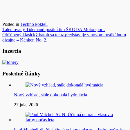
Posted in
Techno kokteil
Navigácia
Talentovaný Tidemand posilní tím ŠKODA Motorsport.
Obľúbený klasický batoh sa teraz predstavuje v novom rustikálnom
v
dizajne – Kånken No. 2.
článku
Inzercia
Posledné články
Nový vzhľad, stále dokonalá hydratácia
27 júla, 2026
Paul Mitchell SUN: Účinná ochrana vlasov a farby počas leta