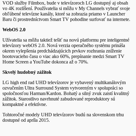
VOD služby Filmbox, bude v televízoroch LG dostupný aj obsah
vo 4K rozlíšení. Používatelia si môžu v My Channels vybrať svoje
obľúbené televízne kanály, ktoré sa zobrazia priamo v Launcher
Baru či prostredníctvom Smart TV pohodlne surfovať na internete.
WebOS 2.0
Užívatelia sa môžu taktiež tešiť na novú platformu pre inteligentné
televízory webOS 2.0. Nová verzia operačného systému prináša
okrem vylepšenia predchádzajúcich prvkov rozhrania zníženie
bootovacieho času o viac ako 60%, prepínanie medzi Smart TV
Home Screen a YouTube dokonca až o 70%.
Skvelý hudobný zážitok
LG high end rad UHD televízorov je vybavený multikanálovým
ozvučením Ultra Surround System vytvoreným v spolupráci so
spoločnosťou Harman/Kardon. Bohatý a silný zvuk zaistí kvalitný
zážitok. Starostlivo navrhnuté zabudované reproduktory sú
kompaktné a efektívne.
Tohtoročné modely UHD televízorov budú na slovenskom trhu
dostupné od apríla 2015.