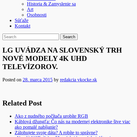
Historia & Zamyslenie sa
Art
Osobnosti
Súťaže
Kontakt
LG UVÁDZA NA SLOVENSKÝ TRH
NOVÉ MODELY 4K UHD
TELEVÍZOROV.
Posted on
28. marca 2015
by
redakcia vkocke.sk
Related Post
Ako z nudného počítača urobíte RGB
Káblová džungľa: Čo nás na modernej elektronike štve viac
ako pomalé nabíjanie?
Zálohujete svoje dáta? A robíte to správne?