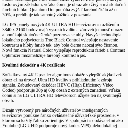
fosforovým základom, vďaka čomu je obraz ako živý a má skutočnú
farebnú hĺbku. Quantum Dot pomáha zvýšiť farebnú škálu až o
30%, a prehlbuje tak samotný zážitok z pozerania.
LG IPS panely nových 4K ULTRA HD televízorov s rozlíšením
3840 x 2160 bodov majú vysokú kvalitu a zároveň jemnosť obrazu
a ponúkajú skutočne široké pozorovacie uhly. Navyše technológia
lokálneho podsvietenia True Black Control vylepšuje nastavenie
kontrastu a hĺbky farieb tak, aby bola čierna naozaj sýto čiernou.
Nová funkcia Natural Color vylepšuje reprodukciu farieb a Contrast
Optimizer maximalizuje farebný kontrast a jas.
Kvalitné dekodér a 4K rozlíšenie
Sofistikovaný 4K Upscaler algoritmus dokáže vylepšiť akýkoľvek
obraz až na úroveň Ultra HD kvality s prihliadnutím k zdroju
signálu. Zabudovaný dekóder HEVC (High Efficiency Video
Codec) podporuje 30p aj 60p obsah z externých zariadení, vďaka
čomu si na LG ULTRA HD televízoroch užijete ten najkvalitnejší
obsah.
Dizajn vytvorený pre náročných užívateľov inteligentných
televízorov ponúkne ľahko ovládateľné užívateľské prostredie, v
ktorom sa každý ľahko zorientuje. V spolupráci s dodávateľmi ako
Youtube (LG UHD podporuje nový kodek VP9) alebo lokálnej