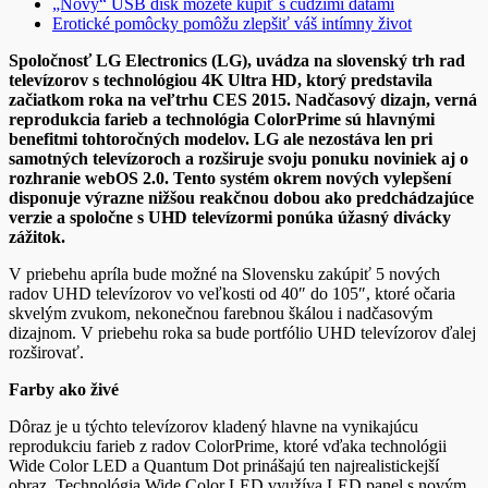
„Nový“ USB disk môžete kúpiť s cudzími dátami
Erotické pomôcky pomôžu zlepšiť váš intímny život
Spoločnosť LG Electronics (LG), uvádza na slovenský trh rad
televízorov s technológiou 4K Ultra HD, ktorý predstavila
začiatkom roka na veľtrhu CES 2015. Nadčasový dizajn, verná
reprodukcia farieb a technológia ColorPrime sú hlavnými
benefitmi tohtoročných modelov. LG ale nezostáva len pri
samotných televízoroch a rozširuje svoju ponuku noviniek aj o
rozhranie webOS 2.0. Tento systém okrem nových vylepšení
disponuje výrazne nižšou reakčnou dobou ako predchádzajúce
verzie a spoločne s UHD televízormi ponúka úžasný divácky
zážitok.
V priebehu apríla bude možné na Slovensku zakúpiť 5 nových
radov UHD televízorov vo veľkosti od 40″ do 105″, ktoré očaria
skvelým zvukom, nekonečnou farebnou škálou i nadčasovým
dizajnom. V priebehu roka sa bude portfólio UHD televízorov ďalej
rozširovať.
Farby ako živé
Dôraz je u týchto televízorov kladený hlavne na vynikajúcu
reprodukciu farieb z radov ColorPrime, ktoré vďaka technológii
Wide Color LED a Quantum Dot prinášajú ten najrealistickejší
obraz. Technológia Wide Color LED využíva LED panel s novým