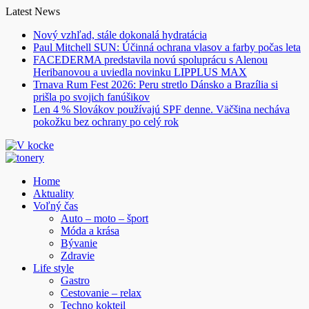
Skip
Latest News
to
Nový vzhľad, stále dokonalá hydratácia
content
Paul Mitchell SUN: Účinná ochrana vlasov a farby počas leta
FACEDERMA predstavila novú spoluprácu s Alenou
Heribanovou a uviedla novinku LIPPLUS MAX
Trnava Rum Fest 2026: Peru stretlo Dánsko a Brazília si
prišla po svojich fanúšikov
Len 4 % Slovákov používajú SPF denne. Väčšina necháva
pokožku bez ochrany po celý rok
Home
Aktuality
Voľný čas
Auto – moto – šport
Móda a krása
Bývanie
Zdravie
Life style
Gastro
Cestovanie – relax
Techno kokteil