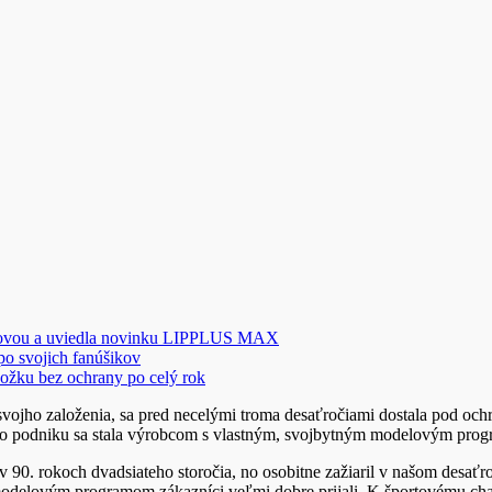
novou a uviedla novinku LIPPLUS MAX
 po svojich fanúšikov
ožku bez ochrany po celý rok
 svojho založenia, sa pred necelými troma desaťročiami dostala pod oc
eho podniku sa stala výrobcom s vlastným, svojbytným modelovým pro
 90. rokoch dvadsiateho storočia, no osobitne zažiaril v našom desaťr
delovým programom zákazníci veľmi dobre prijali. K športovému chara