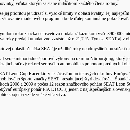
ovinky, vďaka ktorým sa stane miláčikom každého člena rodiny.
ej prioritou je udržať si vysoké limity v oblasti kvality. Jej najlep
širovanie modelového programu bude ďalej kontinuálne pokračovať. N
 uplynulom roku značka celosvetovo dodala zákazníkom vyše 390 000 au
dva roky predaj kumulatívne vzrástol až o 21,7 %. Tým sa SEAT aj v obc
 športovej oblasti. Značka SEAT je už dlhé roky neodmysliteľnou súčasť
l svoje mimoriadne športové výkony na okruhu Nürburgring, ktorý je
zajúci traťový rekord sériového automobilu s pohonom predných kolies
SEAT Leon Cup Racer ktorý je súčasťou pretekových okruhov Európy.
obilového športu značky SEAT presahujúcej štyri desaťročia. Španielsk
koch 2008 a 2009 a počas 12 sezón značkového pohára SEAT Leon Su
ývať európsky pohár FIA ETCC aj jeden z najúspešnejších slovenský
hto spojenia vzíde veľké víťazstvo.