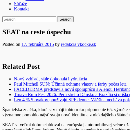
Súťaže
Kontakt
SEAT na ceste úspechu
Posted on
17. februára 2015
by
redakcia vkocke.sk
Related Post
Nový vzhľad, stále dokonalá hydratácia
Paul Mitchell SUN: Účinná ochrana vlasov a farby počas leta
FACEDERMA predstavila novú spoluprácu s Alenou Heriba
Trnava Rum Fest 2026: Peru stretlo Dánsko a Brazília si prišla
Len 4 % Slovákov používajú SPF denne. Väčšina necháva pok
Španielska značka, ktorá si v máji tohto roku pripomenie 65. výročie
významne pomohlo nájsť svoju novú identitu a z niekdajšieho štátn
SEAT sa veľmi dobre etabloval na európskej automobilovej scéne už v
poznačený globálnou krízou. Nový dizajn, zavedený naprieč celým mo