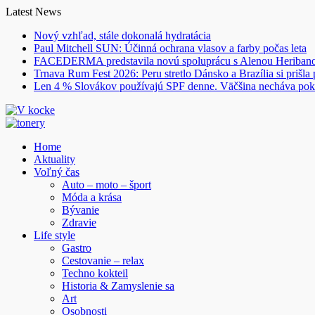
Skip
Latest News
to
Nový vzhľad, stále dokonalá hydratácia
content
Paul Mitchell SUN: Účinná ochrana vlasov a farby počas leta
FACEDERMA predstavila novú spoluprácu s Alenou Heriba
Trnava Rum Fest 2026: Peru stretlo Dánsko a Brazília si prišla
Len 4 % Slovákov používajú SPF denne. Väčšina necháva pok
Home
Aktuality
Voľný čas
Auto – moto – šport
Móda a krása
Bývanie
Zdravie
Life style
Gastro
Cestovanie – relax
Techno kokteil
Historia & Zamyslenie sa
Art
Osobnosti