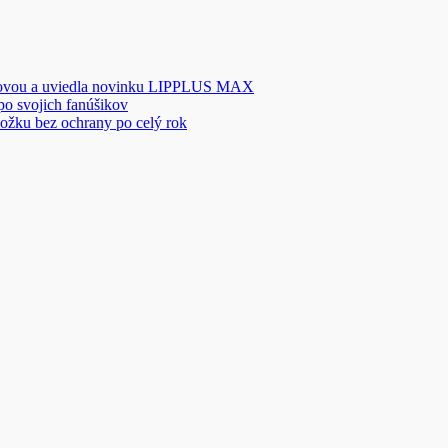
novou a uviedla novinku LIPPLUS MAX
 po svojich fanúšikov
ožku bez ochrany po celý rok