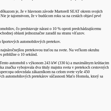
ším dôkazom je, že v hlavnom závode Martorell SEAT okrem svojich
ie je tajomstvom, že v budúcom roku sa na cestách objaví prvé
tomobilov, čo predstavuje nárast o 10 % oproti predchádzajúcemu
hodnej oblasti jednoznačne zaradil na stranu víťazov.
ou športových automobilových pretekov.
 najnáročnejšou pretekovou traťou na svete. Na veľkom okruhu
 približne o 10 sekúnd.
 Tento automobil s výkonom 243 kW (330 k) a maximálnym krútiacim
a značka vybojovala dva tituly majstra sveta v pretekoch cestovných
percopa odovzdala zákazníkom na celom svete vyše 450
ch automobilových pretekárov súčasnosti Maťo Homola, ktorý sa