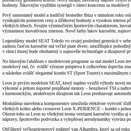
hodnoty. Šikovným využitím synergií v rámci koncernu sa modelový p
Prvý samostatný model a tradičný bestseller Ibiza v minulom roku osl
vynikajúcim pomerom ceny a úžitkovej hodnoty a vysokou mierou pôži
všetkých trhoch. Svojim výnimočným športovým charakterom, inovatívn
významnou inovatívnou zmenou. Nové farby lakov karosérie, najnovšie
Legendárny model SEAT Toledo vo svojej poslednej generácii v sebe s
zadnou časťou karosérie má veľké piate dvere, umožňujúce pohodlný
v rámci ktorej bude obohatený o najnovšie technológie a dizajnové pr
No hlavným ťahúňom v modelovom programe sa stal model Leon tretej
modelový rad, čo zvlášť výrazne prispieva k celkovému úspechu znač
a následne zvlášť elegantné kombi ST (Sport Tourer) s maximálnym
Leon je prvým modelom SEAT, ktorý naplno využil výhody novej mo
výkonné a pritom úsporné prepĺňané motory – benzínové TSI a nafto
s harmonickým, atraktívnym dizajnom tak Leon predstavuje automobi
Modulárna stavebnica komponentov umožnila efektívne vytvoriť ďa
všetkých kolies alebo crossover Leon X-PERIENCE – kombi s pohonom
Okrem toho sa Leon so všetkými troma verziami karosérie vyrába a
nápravy, športového podvozka a vylepšenej aerodynamiky vytvára 
Obľúbený veľkopriestorový rodinný van Alhambra, ktorý sa od roku 2