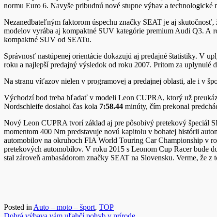
normu Euro 6. Navyše pribudnú nové stupne výbav a technologické n
Nezanedbateľným faktorom úspechu značky SEAT je aj skutočnosť, že j
modelov vyrába aj kompaktné SUV kategórie premium Audi Q3. A roz
kompaktné SUV od SEATu.
Správnosť nastúpenej orientácie dokazujú aj predajné štatistiky. V
roku a najlepší predajný výsledok od roku 2007. Pritom za uplynulé 
Na stranu víťazov nielen v programovej a predajnej oblasti, ale i v
Východzí bod treba hľadať v modeli Leon CUPRA, ktorý už preukáza
Nordschleife dosiahol čas kola
7:58.44
minúty, čím prekonal predchád
Nový Leon CUPRA tvorí základ aj pre pôsobivý pretekový špeciál 
momentom 400 Nm predstavuje novú kapitolu v bohatej histórii autom
automobilov na okruhoch FIA World Touring Car Championship v ro
pretekových automobilov. V roku 2015 s Leonom Cup Racer bude dob
stal zároveň ambasádorom značky SEAT na Slovensku. Verme, že z to
Posted in
Auto – moto – šport
,
TOP
Dobrá výbava vám uľahčí pohyb v prírode.