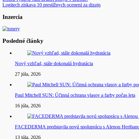
Navigácia
Logitech získava 10 prestížnych ocenení za dizajn
v
článku
Inzercia
Posledné články
Nový vzhľad, stále dokonalá hydratácia
27 júla, 2026
Paul Mitchell SUN: Účinná ochrana vlasov a farby počas leta
16 júla, 2026
FACEDERMA predstavila novú spoluprácu s Alenou Heriba
13 júla, 2026