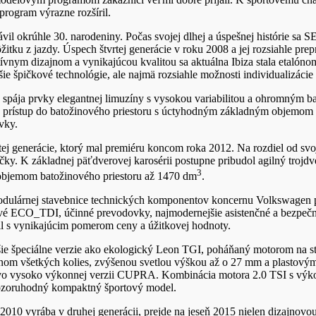
rogram výrazne rozšíril.
ávil okrúhle 30. narodeniny. Počas svojej dlhej a úspešnej histórie s
tku z jazdy. Úspech štvrtej generácie v roku 2008 a jej rozsiahle pre
ym dizajnom a vynikajúcou kvalitou sa aktuálna Ibiza stala etalónom v
 špičkové technológie, ale najmä rozsiahle možnosti individualizácie
pája prvky elegantnej limuzíny s vysokou variabilitou a ohromným bat
 prístup do batožinového priestoru s úctyhodným základným objemom 
vky.
 generácie, ktorý mal premiéru koncom roka 2012. Na rozdiel od svo
ky. K základnej päťdverovej karosérii postupne pribudol agilný troj
3
 objemom batožinového priestoru až 1470 dm
.
dulárnej stavebnice technických komponentov koncernu Volkswagen 
vé ECO_TDI, účinné prevodovky, najmodernejšie asistenčné a bezpečn
l s vynikajúcim pomerom ceny a úžitkovej hodnoty.
lšie špeciálne verzie ako ekologický Leon TGI, poháňaný motorom n
 všetkých kolies, zvýšenou svetlou výškou až o 27 mm a plastovými 
j vo vysoko výkonnej verzii CUPRA. Kombinácia motora 2.0 TSI s výk
pozoruhodný kompaktný športový model.
010 vyrába v druhej generácii, prejde na jeseň 2015 nielen dizajnov