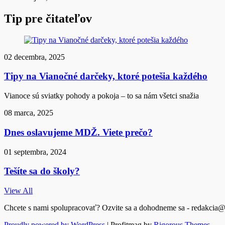
Tip pre čitateľov
02 decembra, 2025
Tipy na Vianočné darčeky, ktoré potešia každého
Vianoce sú sviatky pohody a pokoja – to sa nám všetci snažia
08 marca, 2025
Dnes oslavujeme MDŽ. Viete prečo?
01 septembra, 2024
Tešíte sa do školy?
View All
Chcete s nami spolupracovať? Ozvite sa a dohodneme sa - redakcia@
Proudly powered by WordPress
|
Profitmag by
Rigorous Themes