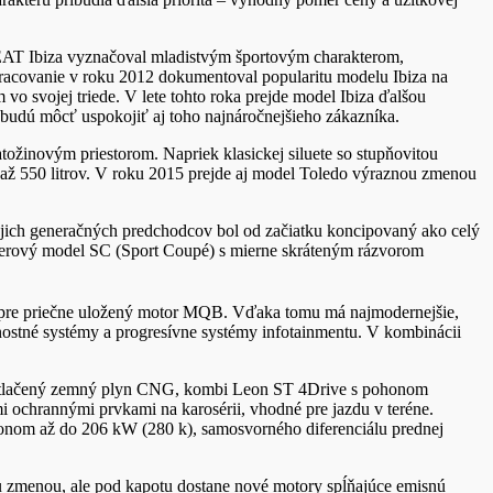
a SEAT Ibiza vyznačoval mladistvým športovým charakterom,
pracovanie v roku 2012 dokumentoval popularitu modelu Ibiza na
o svojej triede. V lete tohto roka prejde model Ibiza ďalšou
 budú môcť uspokojiť aj toho najnáročnejšieho zákazníka.
ožinovým priestorom. Napriek klasickej siluete so stupňovitou
až 550 litrov. V roku 2015 prejde aj model Toledo výraznou zmenou
jich generačných predchodcov bol od začiatku koncipovaný ako celý
dverový model SC (Sport Coupé) s mierne skráteným rázvorom
pre priečne uložený motor MQB. Vďaka tomu má najmodernejšie,
ostné systémy a progresívne systémy infotainmentu. V kombinácii
a stlačený zemný plyn CNG, kombi Leon ST 4Drive s pohonom
ochrannými prvkami na karosérii, vhodné pre jazdu v teréne.
onom až do 206 kW (280 k), samosvorného diferenciálu prednej
ou zmenou, ale pod kapotu dostane nové motory spĺňajúce emisnú