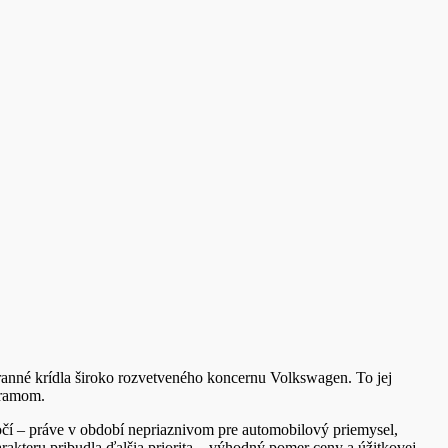
hranné krídla široko rozvetveného koncernu Volkswagen. To jej
gramom.
očí – práve v období nepriaznivom pre automobilový priemysel,
kteru pribudla ďalšia priorita – výhodný pomer ceny a úžitkovej