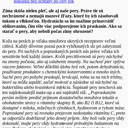
pokožku bez ochrany po celý rok
Zima skúša nielen pleť, ale aj naše pery. Práve tie sú
nechránené a nemajú mazové žľazy, ktoré by ich zásobovali
tukom a vlhkosťou. Hydratáciu sa im snažíme prinavrátiť
oblizovaním, čím ešte viac podporujeme ich praskanie. Ako sa
starať o pery, aby neboli počas zimy ohrozené?
Koža na perách je vďaka množstvu ukrytých receptorov veľmi
citlivá. Každý dôverne pozná pocit vyhŕknutých sĺz pri zahryznutí
do pery. Pri suchých a popraskaných perách nás práve vďaka ich
senzitivite bolí každý úsmev.
Kvôli precitlivenosti sú pery náchylné
na zmeny počasia, ako aj oslabenie imunity. Na suchosť pier vplýva
viacero faktorov. Veľmi dôležitú úlohu hrá vek, potom dehydratácia,
používanie produktov s chemickými konzervantmi a mnoho iných.
Suché pery pri pohybe praskajú, krvácajú, robia sa na nich trhliny,
ktoré sa môžu zapáliť, začať mokvať a následne sú náchylné na
bakteriálnu alebo kvasinkovú infekciu.
Šupinaté pery neschová ani
ten najdokonalejší make-up a ani najdrahší rúž.
„Popraskaným
perám môžete predísť príjmom dostatočného množstva tekutín a
obohatením stravy o vitamíny skupiny B, ako B2 či B12, ktoré sú
dostupné v mlieku, mliečnych výrobkoch, hydinovom a rybom mäse.
Popraskané pery sú rovnako prejavom nedostatku vitamínu C, preto
sa odporúča dodržiavať jeho denný príjem. Aby boli vaše pery vždy
dokonalé, majte pery vždy hydrat
o
vané prírodným balzamom na