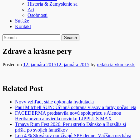
Historia & Zamyslenie sa
Art
Osobnosti
Súťaže
Kontakt
Zdravé a krásne pery
Posted on
12. januára 2015
12. januára 2015
by
redakcia vkocke.sk
Related Post
Nový vzhľad, stále dokonalá hydratácia
Paul Mitchell SUN: Účinná ochrana vlasov a farby počas leta
FACEDERMA predstavila novú spoluprácu s Alenou
Heribanovou a uviedla novinku LIPPLUS MAX
Trnava Rum Fest 2026: Peru stretlo Dánsko a Brazília si
prišla po svojich fanúšikov
Len 4 % Slovákov používajú SPF denne. Väčšina necháva