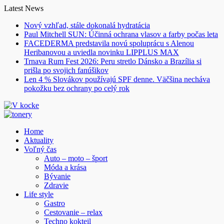
Skip
Latest News
to
Nový vzhľad, stále dokonalá hydratácia
content
Paul Mitchell SUN: Účinná ochrana vlasov a farby počas leta
FACEDERMA predstavila novú spoluprácu s Alenou
Heribanovou a uviedla novinku LIPPLUS MAX
Trnava Rum Fest 2026: Peru stretlo Dánsko a Brazília si
prišla po svojich fanúšikov
Len 4 % Slovákov používajú SPF denne. Väčšina necháva
pokožku bez ochrany po celý rok
Home
Aktuality
Voľný čas
Auto – moto – šport
Móda a krása
Bývanie
Zdravie
Life style
Gastro
Cestovanie – relax
Techno kokteil