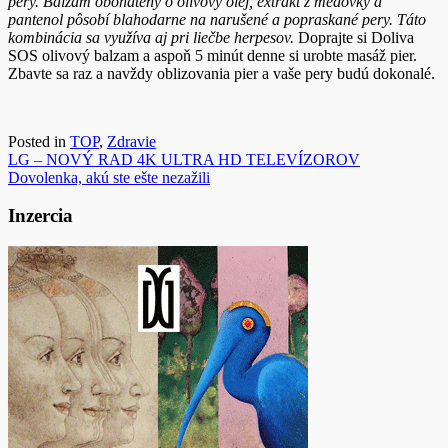
pery. Balzam obohatený o olivový olej, extrakt z medovky a
pantenol pôsobí blahodarne na narušené a popraskané pery. Táto
kombinácia sa využíva aj pri liečbe herpesov.
Doprajte si Doliva
SOS olivový balzam a aspoň 5 minút denne si urobte masáž pier.
Zbavte sa raz a navždy oblizovania pier a vaše pery budú dokonalé.
Posted in
TOP
,
Zdravie
Navigácia
LG – NOVÝ RAD 4K ULTRA HD TELEVÍZOROV
Dovolenka, akú ste ešte nezažili
v
článku
Inzercia