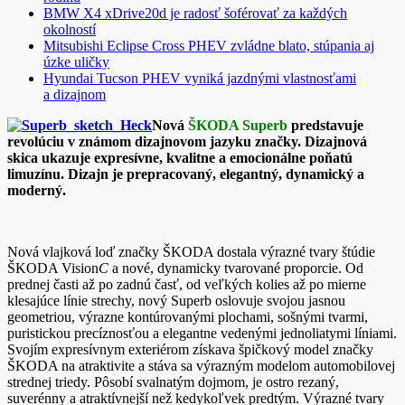
BMW X4 xDrive20d je radosť šoférovať za každých
okolností
Mitsubishi Eclipse Cross PHEV zvládne blato, stúpania aj
úzke uličky
Hyundai Tucson PHEV vyniká jazdnými vlastnosťami
a dizajnom
Nová
ŠKODA Superb
predstavuje
revolúciu v známom dizajnovom jazyku značky. Dizajnová
skica ukazuje expresívne, kvalitne a emocionálne poňatú
limuzínu. Dizajn je prepracovaný, elegantný, dynamický a
moderný.
Nová vlajková loď značky ŠKODA dostala výrazné tvary štúdie
ŠKODA Vision
C
a nové, dynamicky tvarované proporcie. Od
prednej časti až po zadnú časť, od veľkých kolies až po mierne
klesajúce línie strechy, nový Superb oslovuje svojou jasnou
geometriou, výrazne kontúrovanými plochami, sošnými tvarmi,
puristickou precíznosťou a elegantne vedenými jednoliatymi líniami.
Svojím expresívnym exteriérom získava špičkový model značky
ŠKODA na atraktivite a stáva sa výrazným modelom automobilovej
strednej triedy. Pôsobí svalnatým dojmom, je ostro rezaný,
suverénny a atraktívnejší než kedykoľvek predtým. Výrazné tvary