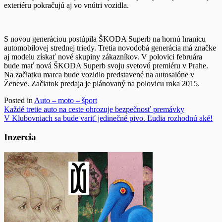
exteriéru pokračujú aj vo vnútri vozidla.
S novou generáciou postúpila ŠKODA Superb na hornú hranicu
automobilovej strednej triedy. Tretia novodobá generácia má značke
aj modelu získať nové skupiny zákazníkov. V polovici februára
bude mať nová ŠKODA Superb svoju svetovú premiéru v Prahe.
Na začiatku marca bude vozidlo predstavené na autosalóne v
Ženeve. Začiatok predaja je plánovaný na polovicu roka 2015.
Posted in
Auto – moto – šport
Navigácia
Každé tretie auto na ceste ohrozuje bezpečnosť premávky
V Klubovniach sa bude variť jedinečné pivo. Ľudia rozhodnú aké!
v
článku
Inzercia