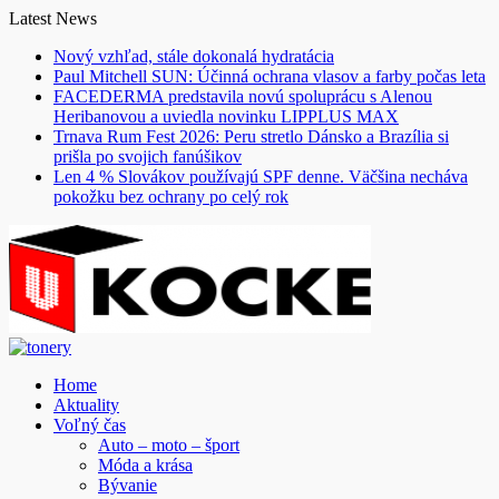
Skip
Latest News
to
Nový vzhľad, stále dokonalá hydratácia
content
Paul Mitchell SUN: Účinná ochrana vlasov a farby počas leta
FACEDERMA predstavila novú spoluprácu s Alenou
Heribanovou a uviedla novinku LIPPLUS MAX
Trnava Rum Fest 2026: Peru stretlo Dánsko a Brazília si
prišla po svojich fanúšikov
Len 4 % Slovákov používajú SPF denne. Väčšina necháva
pokožku bez ochrany po celý rok
Home
Aktuality
Voľný čas
Auto – moto – šport
Móda a krása
Bývanie