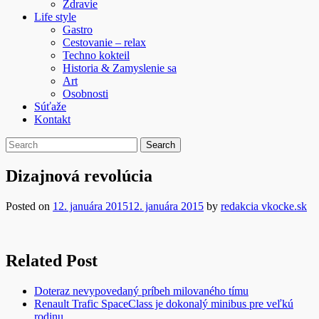
Zdravie
Life style
Gastro
Cestovanie – relax
Techno kokteil
Historia & Zamyslenie sa
Art
Osobnosti
Súťaže
Kontakt
Dizajnová revolúcia
Posted on
12. januára 2015
12. januára 2015
by
redakcia vkocke.sk
Related Post
Doteraz nevypovedaný príbeh milovaného tímu
Renault Trafic SpaceClass je dokonalý minibus pre veľkú
rodinu