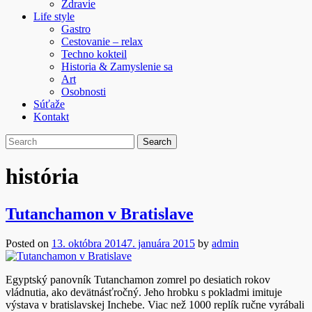
Zdravie
Life style
Gastro
Cestovanie – relax
Techno kokteil
Historia & Zamyslenie sa
Art
Osobnosti
Súťaže
Kontakt
história
Tutanchamon v Bratislave
Posted on
13. októbra 2014
7. januára 2015
by
admin
Egyptský panovník Tutanchamon zomrel po desiatich rokov
vládnutia, ako devätnásťročný. Jeho hrobku s pokladmi imituje
výstava v bratislavskej Inchebe. Viac než 1000 replík ručne vyrábali