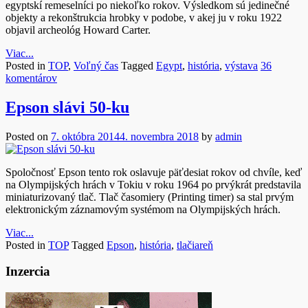
egyptskí remeselníci po niekoľko rokov. Výsledkom sú jedinečné
objekty a rekonštrukcia hrobky v podobe, v akej ju v roku 1922
objavil archeológ Howard Carter.
Viac...
Posted in
TOP
,
Voľný čas
Tagged
Egypt
,
história
,
výstava
36
komentárov
Epson slávi 50-ku
Posted on
7. októbra 2014
4. novembra 2018
by
admin
Spoločnosť Epson tento rok oslavuje päťdesiat rokov od chvíle, keď
na Olympijských hrách v Tokiu v roku 1964 po prvýkrát predstavila
miniaturizovaný tlač. Tlač časomiery (Printing timer) sa stal prvým
elektronickým záznamovým systémom na Olympijských hrách.
Viac...
Posted in
TOP
Tagged
Epson
,
história
,
tlačiareň
Inzercia