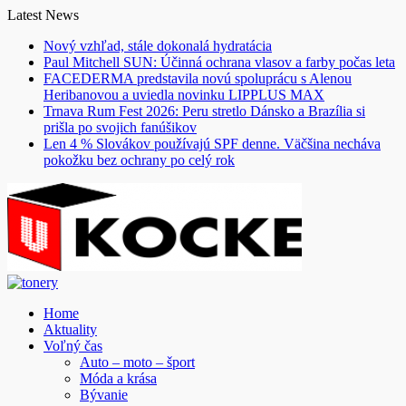
Skip
Latest News
to
Nový vzhľad, stále dokonalá hydratácia
content
Paul Mitchell SUN: Účinná ochrana vlasov a farby počas leta
FACEDERMA predstavila novú spoluprácu s Alenou
Heribanovou a uviedla novinku LIPPLUS MAX
Trnava Rum Fest 2026: Peru stretlo Dánsko a Brazília si
prišla po svojich fanúšikov
Len 4 % Slovákov používajú SPF denne. Väčšina necháva
pokožku bez ochrany po celý rok
Home
Aktuality
Voľný čas
Auto – moto – šport
Móda a krása
Bývanie