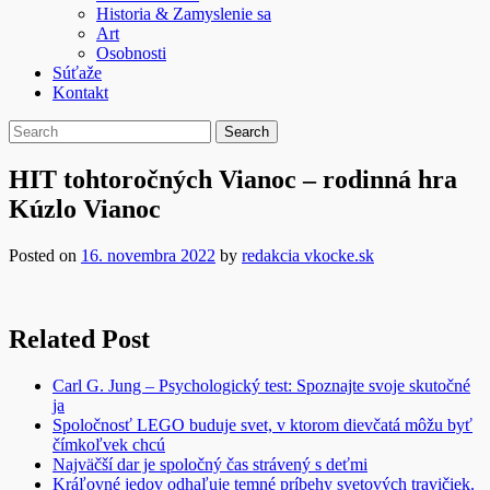
Historia & Zamyslenie sa
Art
Osobnosti
Súťaže
Kontakt
HIT tohtoročných Vianoc – rodinná hra
Kúzlo Vianoc
Posted on
16. novembra 2022
by
redakcia vkocke.sk
Related Post
Carl G. Jung – Psychologický test: Spoznajte svoje skutočné
ja
Spoločnosť LEGO buduje svet, v ktorom dievčatá môžu byť
čímkoľvek chcú
Najväčší dar je spoločný čas strávený s deťmi
Kráľovné jedov odhaľuje temné príbehy svetových travičiek.