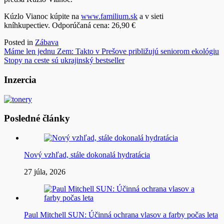
Kúzlo Vianoc kúpite na
www.familium.sk
a v sieti
kníhkupectiev. Odporúčaná cena: 26,90 €
Posted in
Zábava
Navigácia
Máme len jednu Zem: Takto v Prešove približujú seniorom ekológiu
Stopy na ceste sú ukrajinský bestseller
v
článku
Inzercia
Posledné články
Nový vzhľad, stále dokonalá hydratácia
27 júla, 2026
Paul Mitchell SUN: Účinná ochrana vlasov a farby počas leta