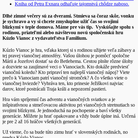
Kniha od Petra Exnara odhaľuje tajomstvá chôdze naboso.
Dlhé zimné večery sú za dverami. Stmieva sa čoraz skôr, vonku
je sychravo a vy si chcete zmysluplne užiť čas so svojimi
blízkymi v teple domova. Máme pre vás tip.
Vyskúšajte spolu s
rodinou, priateľmi alebo návštevou novú spoločenskú hru
Kúzlo Vianoc z vydavateľstva Familium.
Kúzlo Vianoc je hra, vďaka ktorej si s rodinou užijete veľa zábavy a
tej pravej vianočnej atmosféry. Vašou úlohou je pomôcť spoločne
Márii a Jozefovi dostať sa do Betlehema. Cestou plníte rôzne úlohy
a dozviete sa zaujímavé veci o Vianociach. Kto dokáže predviesť
vianočnú koledu? Kto pripraví ten najlepší vianočný nápoj? Viete
prečo k Vianociam patrí vianočný stromček? A čo všetko viete o
vianočnej hviezde? Vyhráva ten, kto prinesie Ježiškovi najviac
darov, ktoré postrácali Traja králi a nepozorní pastieri.
Hra vám spríjemní čas adventu a vianočných sviatkov a je
inšpiratívnou a stmeľovacou aktivitou pri vianočných stretnutiach so
svojimi blízkymi. Je jednoduchá na pochopenie a baví všetky
generácie. Môžete ju hrať opakovane a vždy bude úplne iná. Určená
je pre 2 až 16 hráčov všetkých generácií.
Už vieme, čo sa bude túto zimu hrať v slovenských rodinách, no
predsa Kúzlo Vianoc.