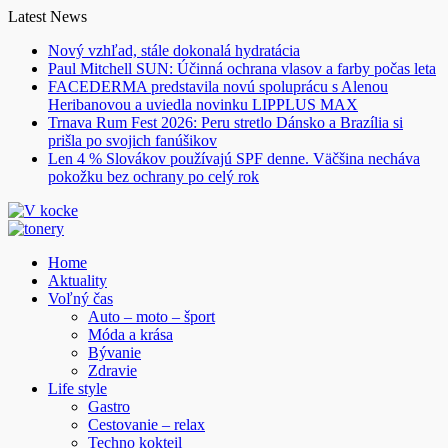
Skip
Latest News
to
Nový vzhľad, stále dokonalá hydratácia
content
Paul Mitchell SUN: Účinná ochrana vlasov a farby počas leta
FACEDERMA predstavila novú spoluprácu s Alenou
Heribanovou a uviedla novinku LIPPLUS MAX
Trnava Rum Fest 2026: Peru stretlo Dánsko a Brazília si
prišla po svojich fanúšikov
Len 4 % Slovákov používajú SPF denne. Väčšina necháva
pokožku bez ochrany po celý rok
Home
Aktuality
Voľný čas
Auto – moto – šport
Móda a krása
Bývanie
Zdravie
Life style
Gastro
Cestovanie – relax
Techno kokteil