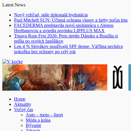
Skip
Latest News
to
Nový vzhľad, stále dokonalá hydratácia
content
Paul Mitchell SUN: Účinná ochrana vlasov a farby počas leta
FACEDERMA predstavila novú spoluprácu s Alenou
Heribanovou a uviedla novinku LIPPLUS MAX
Trnava Rum Fest 2026: Peru stretlo Dánsko a Brazília si
prišla po svojich fanúšikov
Len 4 % Slovákov používajú SPF denne. Väčšina necháva
pokožku bez ochrany po celý rok
Home
Aktuality
Voľný čas
Auto – moto – šport
Móda a krása
Bývanie
Zdravie