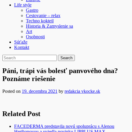
Life style
Gastro
Cestovanie – relax
Techno kokteil
Historia & Zamyslenie sa
Art
Osobnosti
Súťaže
Kontakt
Páni, trápi vás bolesť panvového dna?
Poznáme riešenie
Posted on
19. decembra 2021
by
redakcia vkocke.sk
Related Post
FACEDERMA predstavila novú spoluprácu s Alenou
Heribanovou a uviedla novinku LIPPLUS MAX