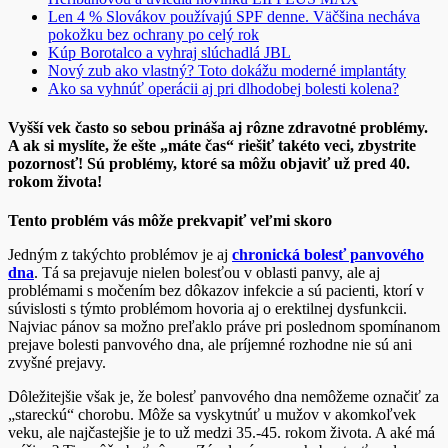
Len 4 % Slovákov používajú SPF denne. Väčšina necháva
pokožku bez ochrany po celý rok
Kúp Borotalco a vyhraj slúchadlá JBL
Nový zub ako vlastný? Toto dokážu moderné implantáty
Ako sa vyhnúť operácii aj pri dlhodobej bolesti kolena?
Vyšší vek často so sebou prináša aj rôzne zdravotné problémy.
A ak si myslíte, že ešte „máte čas“ riešiť takéto veci, zbystrite
pozornosť! Sú problémy, ktoré sa môžu objaviť už pred 40.
rokom života!
Tento problém vás môže prekvapiť veľmi skoro
Jedným z takýchto problémov je aj
chronická bolesť panvového
dna
. Tá sa prejavuje nielen bolesťou v oblasti panvy, ale aj
problémami s močením bez dôkazov infekcie a sú pacienti, ktorí v
súvislosti s týmto problémom hovoria aj o erektilnej dysfunkcii.
Najviac pánov sa možno preľaklo práve pri poslednom spomínanom
prejave bolesti panvového dna, ale príjemné rozhodne nie sú ani
zvyšné prejavy.
Dôležitejšie však je, že bolesť panvového dna nemôžeme označiť za
„stareckú“ chorobu. Môže sa vyskytnúť u mužov v akomkoľvek
veku, ale najčastejšie je to už medzi 35.-45. rokom života. A aké má