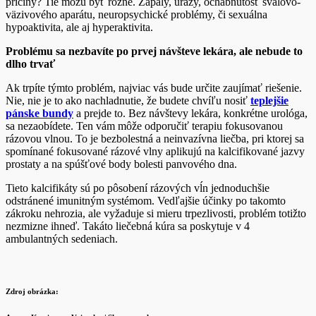
príčiny? Tie môžu byť rôzne. Zápaly, úrazy, ochabnutosť svalovo-
väzivového aparátu, neuropsychické problémy, či sexuálna
hypoaktivita, ale aj hyperaktivita.
Problému sa nezbavíte po prvej návšteve lekára, ale nebude to
dlho trvať
Ak trpíte týmto problém, najviac vás bude určite zaujímať riešenie.
Nie, nie je to ako nachladnutie, že budete chvíľu nosiť
teplejšie
pánske bundy
a prejde to. Bez návštevy lekára, konkrétne urológa,
sa nezaobídete. Ten vám môže odporučiť terapiu fokusovanou
rázovou vlnou. To je bezbolestná a neinvazívna liečba, pri ktorej sa
spomínané fokusované rázové vlny aplikujú na kalcifikované jazvy
prostaty a na spúšťové body bolesti panvového dna.
Tieto kalcifikáty sú po pôsobení rázových vĺn jednoduchšie
odstránené imunitným systémom. Vedľajšie účinky po takomto
zákroku nehrozia, ale vyžaduje si mieru trpezlivosti, problém totižto
nezmizne ihneď. Takáto liečebná kúra sa poskytuje v 4
ambulantných sedeniach.
Zdroj obrázka: