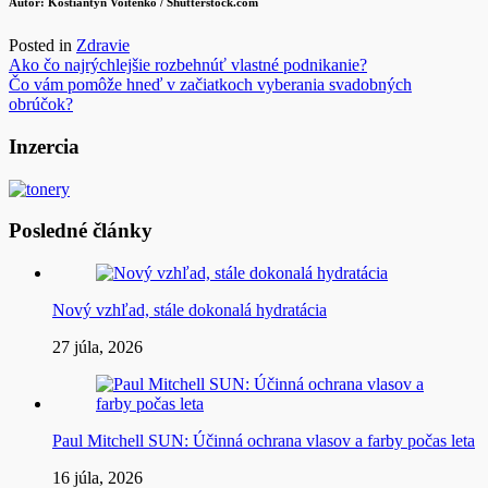
Autor:
Kostiantyn Voitenko
/ Shutterstock.com
Posted in
Zdravie
Navigácia
Ako čo najrýchlejšie rozbehnúť vlastné podnikanie?
Čo vám pomôže hneď v začiatkoch vyberania svadobných
v
obrúčok?
článku
Inzercia
Posledné články
Nový vzhľad, stále dokonalá hydratácia
27 júla, 2026
Paul Mitchell SUN: Účinná ochrana vlasov a farby počas leta
16 júla, 2026